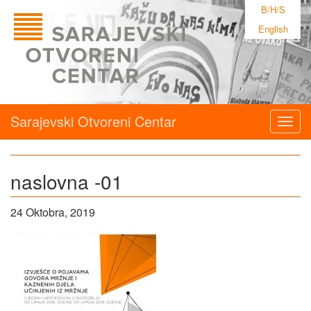
B/H/S
English
Sarajevski Otvoreni Centar
Togg
navig
naslovna -01
24 Oktobra, 2019