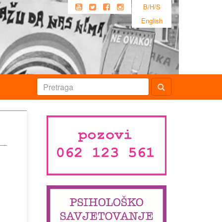
B/H/S
English