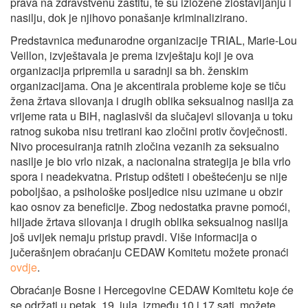
prava na zdravstvenu zaštitu, te su izložene zlostavljanju i
nasilju, dok je njihovo ponašanje kriminalizirano.
Predstavnica međunarodne organizacije TRIAL, Marie-Lou
Veillon, izvještavala je prema izvještaju koji je ova
organizacija pripremila u saradnji sa bh. ženskim
organizacijama. Ona je akcentirala probleme koje se tiču
žena žrtava silovanja i drugih oblika seksualnog nasilja za
vrijeme rata u BiH, naglasivši da slučajevi silovanja u toku
ratnog sukoba nisu tretirani kao zločini protiv čovječnosti.
Nivo procesuiranja ratnih zločina vezanih za seksualno
nasilje je bio vrlo nizak, a nacionalna strategija je bila vrlo
spora i neadekvatna. Pristup odšteti i obeštećenju se nije
poboljšao, a psihološke posljedice nisu uzimane u obzir
kao osnov za beneficije. Zbog nedostatka pravne pomoći,
hiljade žrtava silovanja i drugih oblika seksualnog nasilja
još uvijek nemaju pristup pravdi. Više informacija o
jučerašnjem obraćanju CEDAW Komitetu možete pronaći
ovdje
.
Obraćanje Bosne i Hercegovine CEDAW Komitetu koje će
se održati u petak, 19. jula, između 10 i 17 sati, možete