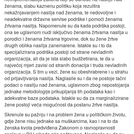
ženama, slabu kaznenu politiku koja rezultira
nekažnjavanjem nasilja nad ženama, te nedovoljne i
neadekvatne državne servise podrške i pomoći ženama
žrtvama nasilja. Napomenule su da kada podrška postoji,
ona se uglavnom nudi isključivo ženama žrtvama nasilja u
porodici i ženama žrtvama trgovine, dok su žene žrtve
drugih oblika nasilja zanemarene. Istakle su i to da
specijalizirana podrška postoji od strane nevladinih
organizacija, ali da je ista slabo budžetirana, te da u
najvećoj mjeri zavisi od stranih donacija i truda nevladinih
organizacija. S tim u vezi, žene su obeshrabrene i u strahu
od prijavljivanja nasilja. Naglasile su i da ne postoje tačni
podaci o nasilju nad ženama, uglavnom zbog nepostojanja
jednake metodologije prikupljanja tih podataka kao i
adekvatne baze podataka. Istakle su da za marginalizirane
žene postoji veća mogućnost da postanu žrtve nasilja.
Skrenule su pažnju i na problem žena u političkom životu,
gdje žene nisu jednake sa muškarcima, kao i na to da
ženska kvota predviđena Zakonom o ravnopravnosti