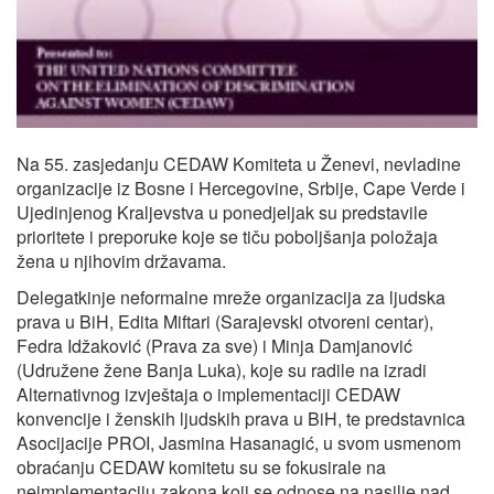
Na 55. zasjedanju CEDAW Komiteta u Ženevi, nevladine
organizacije iz Bosne i Hercegovine, Srbije, Cape Verde i
Ujedinjenog Kraljevstva u ponedjeljak su predstavile
prioritete i preporuke koje se tiču poboljšanja položaja
žena u njihovim državama.
Delegatkinje neformalne mreže organizacija za ljudska
prava u BiH, Edita Miftari (Sarajevski otvoreni centar),
Fedra Idžaković (Prava za sve) i Minja Damjanović
(Udružene žene Banja Luka), koje su radile na izradi
Alternativnog izvještaja o implementaciji CEDAW
konvencije i ženskih ljudskih prava u BiH, te predstavnica
Asocijacije PROI, Jasmina Hasanagić, u svom usmenom
obraćanju CEDAW komitetu su se fokusirale na
neimplementaciju zakona koji se odnose na nasilje nad