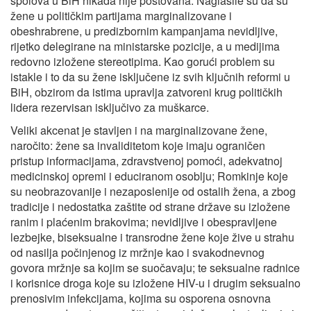
spolova u BiH nikada nije poštovana. Naglasile su da su
žene u političkim partijama marginalizovane i
obeshrabrene, u predizbornim kampanjama nevidljive,
rijetko delegirane na ministarske pozicije, a u medijima
redovno izložene stereotipima. Kao gorući problem su
istakle i to da su žene isključene iz svih ključnih reformi u
BiH, obzirom da istima upravlja zatvoreni krug političkih
lidera rezervisan isključivo za muškarce.
Veliki akcenat je stavljen i na marginalizovane žene,
naročito: žene sa invaliditetom koje imaju ograničen
pristup informacijama, zdravstvenoj pomoći, adekvatnoj
medicinskoj opremi i educiranom osoblju; Romkinje koje
su neobrazovanije i nezaposlenije od ostalih žena, a zbog
tradicije i nedostatka zaštite od strane države su izložene
ranim i plaćenim brakovima; nevidljive i obespravljene
lezbejke, biseksualne i transrodne žene koje žive u strahu
od nasilja počinjenog iz mržnje kao i svakodnevnog
govora mržnje sa kojim se suočavaju; te seksualne radnice
i korisnice droga koje su izložene HIV-u i drugim seksualno
prenosivim infekcijama, kojima su osporena osnovna