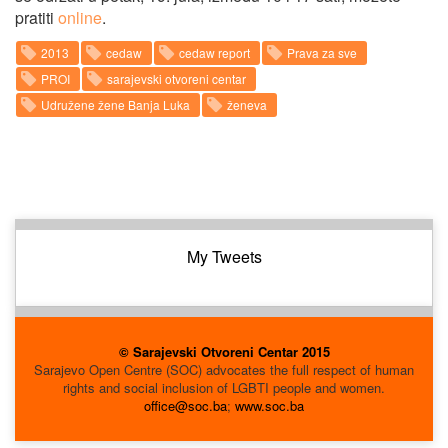
pratiti
online
.
2013
cedaw
cedaw report
Prava za sve
PROI
sarajevski otvoreni centar
Udružene žene Banja Luka
ženeva
My Tweets
© Sarajevski Otvoreni Centar 2015
Sarajevo Open Centre (SOC) advocates the full respect of human
rights and social inclusion of LGBTI people and women.
office@soc.ba
;
www.soc.ba