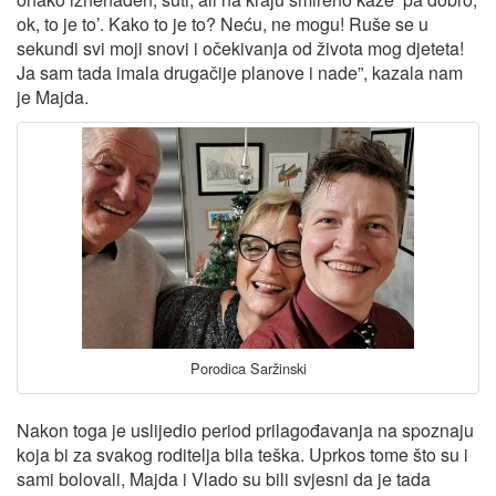
ok, to je to’. Kako to je to? Neću, ne mogu! Ruše se u
sekundi svi moji snovi i očekivanja od života mog djeteta!
Ja sam tada imala drugačije planove i nade”, kazala nam
je Majda.
Porodica Saržinski
Nakon toga je uslijedio period prilagođavanja na spoznaju
koja bi za svakog roditelja bila teška. Uprkos tome što su i
sami bolovali, Majda i Vlado su bili svjesni da je tada