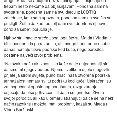
druge. Sada se autujem bez razmišljanja ili osjećaja da
trebam nešto nekome da objašnjavam. Ponosna sam na
svoga sina, ponosna sam na svu djecu iz LGBTIQ
zajednice, koju sam upoznala, ponosna sam na sve što su
postigli. Želim da kao roditelj dam svoj doprinos njihovoj
borbi za sebe”, poručila je.
Njihov sin imao je sreće zbog toga što su Majda i Vladimir
bili sposobni da ga razumiju, ali mnoge transrodne osobe
danas nemaju takvu podršku kod kuće, nego porodica
postane najveći izvor problema.
“Na svaku našu aktivnost, sin kaže da je najponosniji sin,
da smo mi njegov ponos. Njemu i velikom dijelu njegovih
prijatelja širom svijeta, puno znači naša otvorena podrška
jer nažalost nemaju svi tu podršku kod kuće. Uskraćeni su
za mogućnost opuštenog ponašanja, razgovaranja,
osjećaju da nisu prihvaćeni ili da ih se ignoriše. Žive u
svojoj porodici, ali kao u ormaru strahujući da će se na neki
način razotkriti i možda imati problem”, kazali su Majda i
Vlado Saržinski.