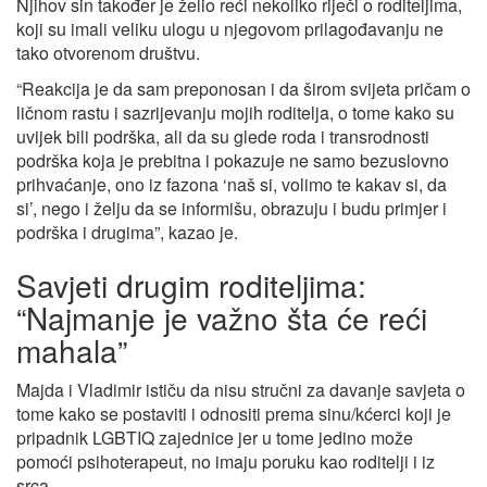
Njihov sin također je želio reći nekoliko riječi o roditeljima,
koji su imali veliku ulogu u njegovom prilagođavanju ne
tako otvorenom društvu.
“Reakcija je da sam preponosan i da širom svijeta pričam o
ličnom rastu i sazrijevanju mojih roditelja, o tome kako su
uvijek bili podrška, ali da su glede roda i transrodnosti
podrška koja je prebitna i pokazuje ne samo bezuslovno
prihvaćanje, ono iz fazona ‘naš si, volimo te kakav si, da
si’, nego i želju da se informišu, obrazuju i budu primjer i
podrška i drugima”, kazao je.
Savjeti drugim roditeljima:
“Najmanje je važno šta će reći
mahala”
Majda i Vladimir ističu da nisu stručni za davanje savjeta o
tome kako se postaviti i odnositi prema sinu/kćerci koji je
pripadnik LGBTIQ zajednice jer u tome jedino može
pomoći psihoterapeut, no imaju poruku kao roditelji i iz
srca.