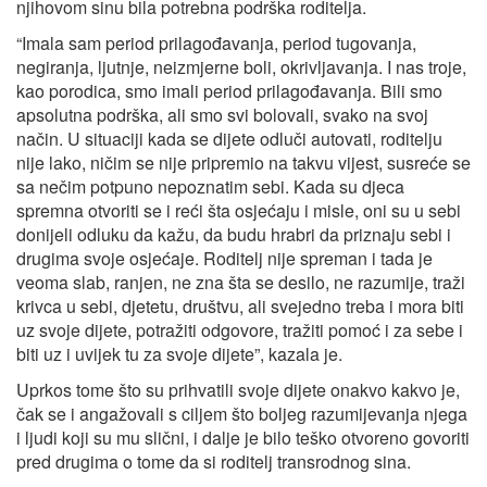
njihovom sinu bila potrebna podrška roditelja.
“Imala sam period prilagođavanja, period tugovanja,
negiranja, ljutnje, neizmjerne boli, okrivljavanja. I nas troje,
kao porodica, smo imali period prilagođavanja. Bili smo
apsolutna podrška, ali smo svi bolovali, svako na svoj
način. U situaciji kada se dijete odluči autovati, roditelju
nije lako, ničim se nije pripremio na takvu vijest, susreće se
sa nečim potpuno nepoznatim sebi. Kada su djeca
spremna otvoriti se i reći šta osjećaju i misle, oni su u sebi
donijeli odluku da kažu, da budu hrabri da priznaju sebi i
drugima svoje osjećaje. Roditelj nije spreman i tada je
veoma slab, ranjen, ne zna šta se desilo, ne razumije, traži
krivca u sebi, djetetu, društvu, ali svejedno treba i mora biti
uz svoje dijete, potražiti odgovore, tražiti pomoć i za sebe i
biti uz i uvijek tu za svoje dijete”, kazala je.
Uprkos tome što su prihvatili svoje dijete onakvo kakvo je,
čak se i angažovali s ciljem što boljeg razumijevanja njega
i ljudi koji su mu slični, i dalje je bilo teško otvoreno govoriti
pred drugima o tome da si roditelj transrodnog sina.