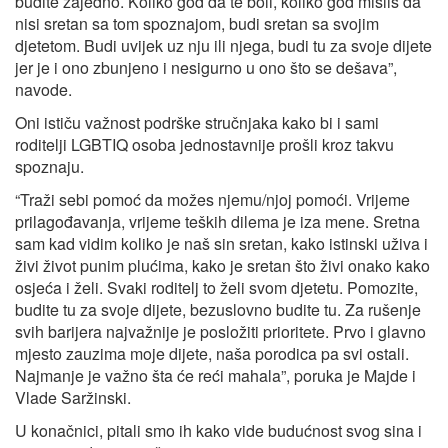
budite zajedno. Koliko god da te boli, koliko god misliš da
nisi sretan sa tom spoznajom, budi sretan sa svojim
djetetom. Budi uvijek uz nju ili njega, budi tu za svoje dijete
jer je i ono zbunjeno i nesigurno u ono što se dešava”,
navode.
Oni ističu važnost podrške stručnjaka kako bi i sami
roditelji LGBTIQ osoba jednostavnije prošli kroz takvu
spoznaju.
“Traži sebi pomoć da možes njemu/njoj pomoći. Vrijeme
prilagođavanja, vrijeme teških dilema je iza mene. Sretna
sam kad vidim koliko je naš sin sretan, kako istinski uživa i
živi život punim plućima, kako je sretan što živi onako kako
osjeća i želi. Svaki roditelj to želi svom djetetu. Pomozite,
budite tu za svoje dijete, bezuslovno budite tu. Za rušenje
svih barijera najvažnije je posložiti prioritete. Prvo i glavno
mjesto zauzima moje dijete, naša porodica pa svi ostali.
Najmanje je važno šta će reći mahala”, poruka je Majde i
Vlade Saržinski.
U konačnici, pitali smo ih kako vide budućnost svog sina i