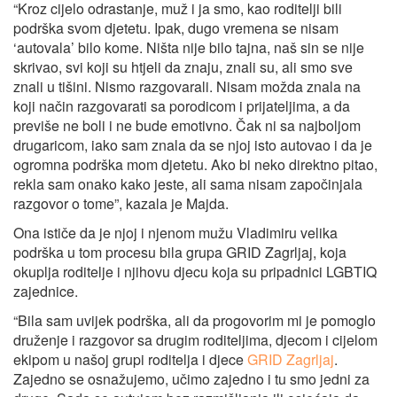
“Kroz cijelo odrastanje, muž i ja smo, kao roditelji bili
podrška svom djetetu. Ipak, dugo vremena se nisam
‘autovala’ bilo kome. Ništa nije bilo tajna, naš sin se nije
skrivao, svi koji su htjeli da znaju, znali su, ali smo sve
znali u tišini. Nismo razgovarali. Nisam možda znala na
koji način razgovarati sa porodicom i prijateljima, a da
previše ne boli i ne bude emotivno. Čak ni sa najboljom
drugaricom, iako sam znala da se njoj isto autovao i da je
ogromna podrška mom djetetu. Ako bi neko direktno pitao,
rekla sam onako kako jeste, ali sama nisam započinjala
razgovor o tome”, kazala je Majda.
Ona ističe da je njoj i njenom mužu Vladimiru velika
podrška u tom procesu bila grupa GRID Zagrljaj, koja
okuplja roditelje i njihovu djecu koja su pripadnici LGBTIQ
zajednice.
“Bila sam uvijek podrška, ali da progovorim mi je pomoglo
druženje i razgovor sa drugim roditeljima, djecom i cijelom
ekipom u našoj grupi roditelja i djece
GRID Zagrljaj
.
Zajedno se osnažujemo, učimo zajedno i tu smo jedni za