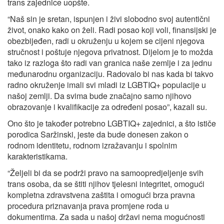
trans zajednice uopšte.
“Naš sin je sretan, ispunjen i živi slobodno svoj autentični
život, onako kako on želi. Radi posao koji voli, finansijski je
obezbijeđen, radi u okruženju u kojem se cijeni njegova
stručnost i poštuje njegova privatnost. Dijelom je to možda
tako iz razloga što radi van granica naše zemlje i za jednu
međunarodnu organizaciju. Radovalo bi nas kada bi takvo
radno okruženje imali svi mladi iz LGBTIQ+ populacije u
našoj zemlji. Da svima bude značajno samo njihovo
obrazovanje i kvalifikacije za određeni posao”, kazali su.
Ono što je također potrebno LGBTIQ+ zajednici, a što ističe
porodica Saržinski, jeste da bude donesen zakon o
rodnom identitetu, rodnom izražavanju i spolnim
karakteristikama.
“Željeli bi da se podrži pravo na samoopredjeljenje svih
trans osoba, da se štiti njihov tjelesni integritet, omogući
kompletna zdravstvena zaštita i omogući brza pravna
procedura priznavanja prava promjene roda u
dokumentima. Za sada u našoj državi nema mogućnosti