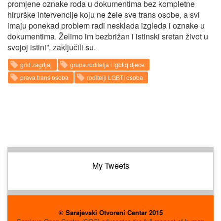
promjene oznake roda u dokumentima bez kompletne
hirurške intervencije koju ne žele sve trans osobe, a svi
imaju ponekad problem radi nesklada izgleda i oznake u
dokumentima. Želimo im bezbrižan i istinski sretan život u
svojoj istini”, zaključili su.
grid zagrljaj
grupa roditelja i lgbtiq djece
prava trans osoba
roditelji LGBTI osoba
My Tweets
© Sarajevski Otvoreni Centar 2015