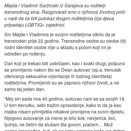
Majda i Vladimir Saržinski iz Sarajeva su roditelji
transrodnog sina. Razgovarali smo o njihovoj životnoj priči
u nadi da će biti putokaz drugim roditeljima čija djeca
pripadaju LGBTIQ+ zajednici.
Sin Majde i Vladimira je svojim roditeljima otkrio da je
transrodan prije 22 godine. Transrodne osobe su osobe čiji
rodni identitet osobe nije u skladu s polom koji im je
određen po rođenju.
Dan koji je trebao biti uobičajen, kao i svaki drugi, potpuno
se promijenio nakon što se Dean autovao (op.a. trenutak
otkrivanja seksualne orjentacije ili rodnog identiteta)
roditeljima. Promijenili su se zapravo njihovi životi, a ne
samo taj jedan dan.
“Moj sin sada ima 40 godina, autovao nam se sa svojih 18.
U tom trenutku, sebi tražim opravdanje, kako to da ja kao
majka nisam primijetila nikakve promjene na svom djetetu.
Njegovo autovanje za mene je bilo šok, nevjerica, bol,
ljutnja, ne želim da slušam šta govori, plačem… Muž
onako iznenađen, šuti, ali na kraju smireno kaže ‘pa dobro,