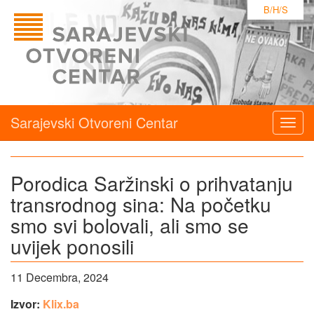
B/H/S
Sarajevski Otvoreni Centar
Togg
navig
Porodica Saržinski o prihvatanju
transrodnog sina: Na početku
smo svi bolovali, ali smo se
uvijek ponosili
11 Decembra, 2024
Izvor:
Klix.ba