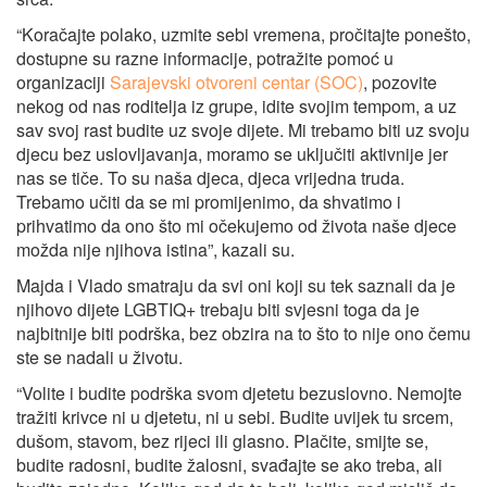
“Koračajte polako, uzmite sebi vremena, pročitajte ponešto,
dostupne su razne informacije, potražite pomoć u
organizaciji
Sarajevski otvoreni centar (SOC)
, pozovite
nekog od nas roditelja iz grupe, idite svojim tempom, a uz
sav svoj rast budite uz svoje dijete. Mi trebamo biti uz svoju
djecu bez uslovljavanja, moramo se uključiti aktivnije jer
nas se tiče. To su naša djeca, djeca vrijedna truda.
Trebamo učiti da se mi promijenimo, da shvatimo i
prihvatimo da ono što mi očekujemo od života naše djece
možda nije njihova istina”, kazali su.
Majda i Vlado smatraju da svi oni koji su tek saznali da je
njihovo dijete LGBTIQ+ trebaju biti svjesni toga da je
najbitnije biti podrška, bez obzira na to što to nije ono čemu
ste se nadali u životu.
“Volite i budite podrška svom djetetu bezuslovno. Nemojte
tražiti krivce ni u djetetu, ni u sebi. Budite uvijek tu srcem,
dušom, stavom, bez rijeci ili glasno. Plačite, smijte se,
budite radosni, budite žalosni, svađajte se ako treba, ali