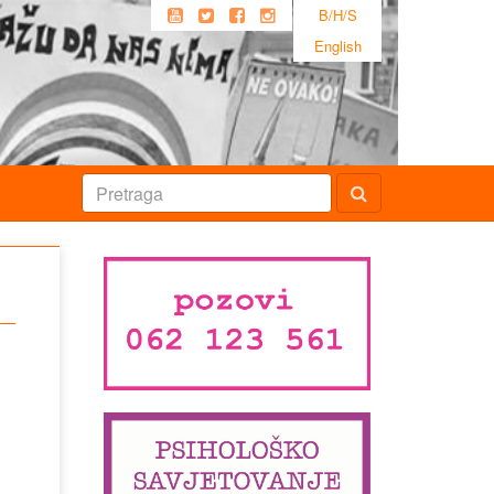
B/H/S
English