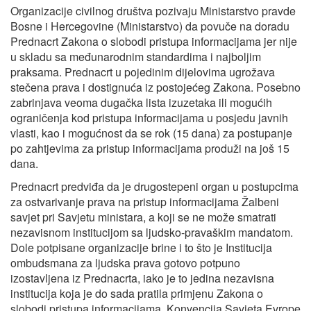
Organizacije civilnog društva pozivaju Ministarstvo pravde
Bosne i Hercegovine (Ministarstvo) da povuče na doradu
Prednacrt Zakona o slobodi pristupa informacijama jer nije
u skladu sa međunarodnim standardima i najboljim
praksama. Prednacrt u pojedinim dijelovima ugrožava
stečena prava i dostignuća iz postojećeg Zakona. Posebno
zabrinjava veoma dugačka lista izuzetaka ili mogućih
ograničenja kod pristupa informacijama u posjedu javnih
vlasti, kao i mogućnost da se rok (15 dana) za postupanje
po zahtjevima za pristup informacijama produži na još 15
dana.
Prednacrt predviđa da je drugostepeni organ u postupcima
za ostvarivanje prava na pristup informacijama Žalbeni
savjet pri Savjetu ministara, a koji se ne može smatrati
nezavisnom institucijom sa ljudsko-pravaškim mandatom.
Dole potpisane organizacije brine i to što je Institucija
ombudsmana za ljudska prava gotovo potpuno
izostavljena iz Prednacrta, iako je to jedina nezavisna
institucija koja je do sada pratila primjenu Zakona o
slobodi pristupa informacijama. Konvencija Savjeta Evrope