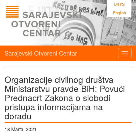
B/H/S
English
Sarajevski Otvoreni Centar
Togg
navig
Organizacije civilnog društva
Ministarstvu pravde BiH: Povući
Prednacrt Zakona o slobodi
pristupa informacijama na
doradu
18 Marta, 2021