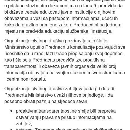
o pristupu službenim dokumentima u članu 9. predviđa da
bi države trebale edukovati javne institucije o njihovim
obavezama u vezi sa pristupom informacijama, učeći ih
kako da pravilno primjene zakon. Prednacrt ni na jednom
mjestu ne predviđa edukaciju službenika i institucija.
Organizacije civilnog društva pozdravljaju to što je
Ministarstvo uputilo Prednacrt u konsultacije pozivajući sve
učesnike da u ranoj fazi izrade propisa daju svoj doprinos,
kao i što se u Prednacrtu predviđa tzv. proaktivna
transparentnost ili obaveza javnih organa da veliki broj
informacija objavljuju na svojim službenim web stranicama
i centralnom portalu.
Organizacije civilnog društva zahtijevaju da pri doradi
Prednacrta Ministarstvo uvaži njihove prijedloge, i da
posebno obrati pažnju na sljedeće stvari:
proaktivna transparentnost ne smije biti prepreka
ostvarivanju prava na pristup informacijama na
zahtjev;
osigurati Zakonom okvir za edukacije službenika za