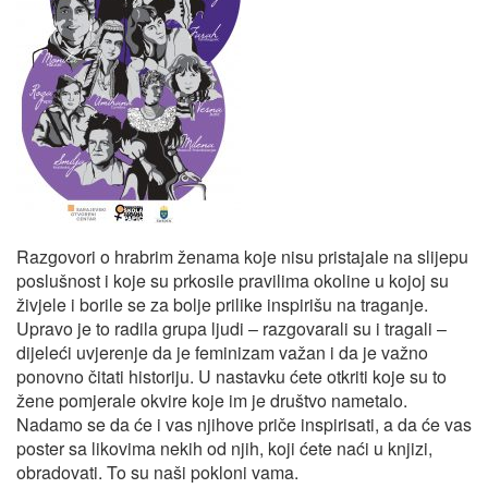
Razgovori o hrabrim ženama koje nisu pristajale na slijepu
poslušnost i koje su prkosile pravilima okoline u kojoj su
živjele i borile se za bolje prilike inspirišu na traganje.
Upravo je to radila grupa ljudi – razgovarali su i tragali –
dijeleći uvjerenje da je feminizam važan i da je važno
ponovno čitati historiju. U nastavku ćete otkriti koje su to
žene pomjerale okvire koje im je društvo nametalo.
Nadamo se da će i vas njihove priče inspirisati, a da će vas
poster sa likovima nekih od njih, koji ćete naći u knjizi,
obradovati. To su naši pokloni vama.