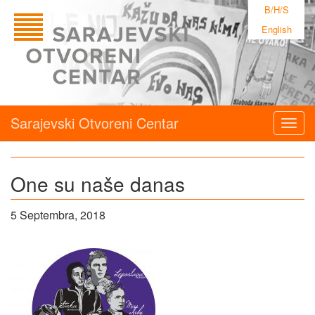
B/H/S
English
Sarajevski Otvoreni Centar
Togg
navig
One su naše danas
5 Septembra, 2018