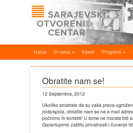
Home
O nama
Vijesti
Programi
Obratite nam se!
12 Septembra, 2012
Ukoliko smatrate da su vaša prava ugrožena
roda/spola, obratite nam se na e-mail adre
počnimo ih koristiti! U tome ne morate biti
Garantujemo zaštitu privatnosti i čuvanje li