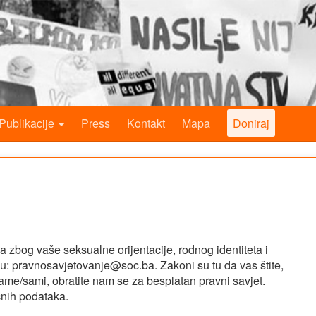
Publikacije
Press
Kontakt
Mapa
Doniraj
 zbog vaše seksualne orijentacije, rodnog identiteta i
su:
pravnosavjetovanje@soc.ba
. Zakoni su tu da vas štite,
 same/sami, obratite nam se za besplatan pravni savjet.
čnih podataka.