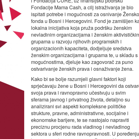
i Fondacija CURE, uz finansijsku podršku
Fondacije Mama Cash, a cilj istraživanja je bio
ispitati potrebe i mogućnosti za osnivanje Žensk
fonda u Bosni i Hercegovini. Fond je zamišljen k
lokalna inicijativa koja pruža podršku ženskim
nevladinim organizacijama i ženskim aktivistički
grupama u razvoju njihovih programskih i
organizacionih kapaciteta, dodjeljuje sredstva
ženskim organizacijama i grupama te, u skladu s
mogućnostima, djeluje kao zagovorač za puno
ostvarivanje ženskih prava i osnaživanje žena.
Kako bi se bolje razumjeli glavni faktori koji
sprječavaju žene u Bosni i Hercegovini da ostvar
svoja prava i ravnopravno učestvuju u svim
sferama javnog i privatnog života, detaljno su
analizirani svi aspekti kompleksne političke
strukture, pravne, administrativne, socijalne i
ekonomske barijere, te se nastojalo napraviti
preciznu procjenu rada vladinog i nevladinog
sektora u sferi rodne ravnopravnosti. U poređenju