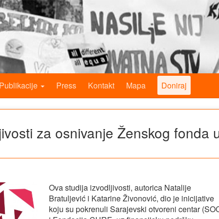
Publikacije
Press
Kontakt
Mapa
Doniraj
ljivosti za osnivanje Ženskog fonda 
Ova studija izvodljivosti, autorica Natalije
Bratuljević i Katarine Živonović, dio je inicijative
koju su pokrenuli Sarajevski otvoreni centar (SO