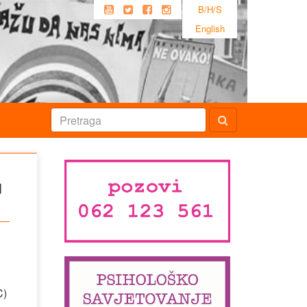
B/H/S
English
u
C)