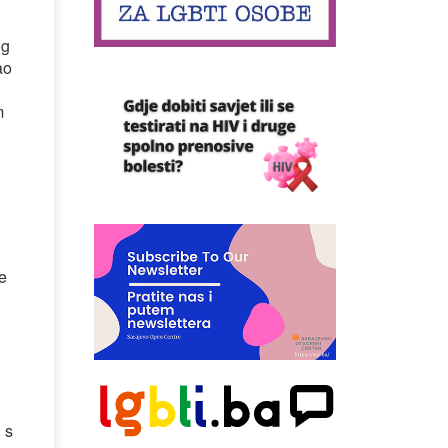
og
ao
m
e
 s