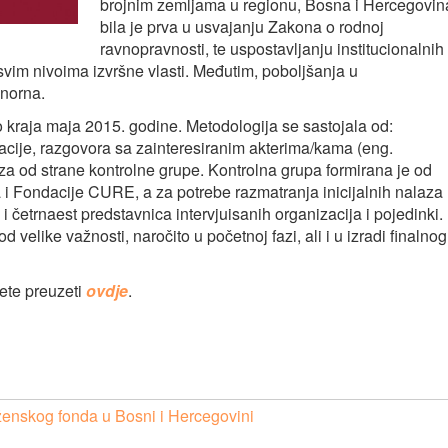
brojnim zemljama u regionu, Bosna i Hercegovin
bila je prva u usvajanju Zakona o rodnoj
ravnopravnosti, te uspostavljanju institucionalnih
m nivoima izvršne vlasti. Međutim, poboljšanja u
inorna.
o kraja maja 2015. godine. Metodologija se sastojala od:
acije, razgovora sa zainteresiranim akterima/kama (eng.
aza od strane kontrolne grupe. Kontrolna grupa formirana je od
i Fondacije CURE, a za potrebe razmatranja inicijalnih nalaza
 i četrnaest predstavnica intervjuisanih organizacija i pojedinki.
od velike važnosti, naročito u početnoj fazi, ali i u izradi finalnog
ete preuzeti
ovdje
.
 ženskog fonda u Bosni i Hercegovini