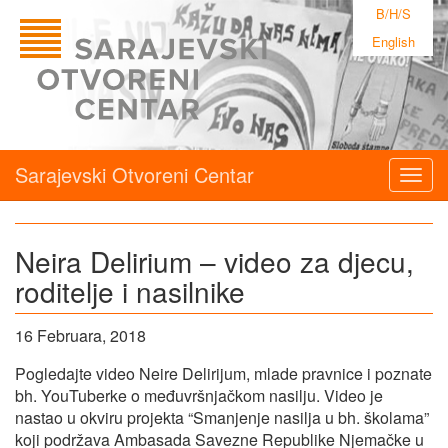
B/H/S
English
Sarajevski Otvoreni Centar
Togg
navig
Neira Delirium – video za djecu,
roditelje i nasilnike
16 Februara, 2018
Pogledajte video Neire Delirijum, mlade pravnice i poznate
bh. YouTuberke o međuvršnjačkom nasilju. Video je
nastao u okviru projekta “Smanjenje nasilja u bh. školama”
koji podržava Ambasada Savezne Republike Njemačke u