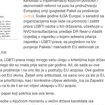
kandidati u implementaciji ključnih političkih i
ekonomskih reformi na putu ka pridruživanju
Evropskoj uniji (pogledati Paket za proširenje
ovdje
). Svake godine ILGA Europe, u saradnji sa
organizacijama koje rade na promociji i zaštiti
prava LGBTI osoba u tim državama, učestvuje u
NVO konsultacijama, predaje DR Near-u vlastiti
izvještaj o napretku u kojem adresira pitanja
napretka i LGBTI prava, sa pogledom na tzv.
punjenje Paketa i naknadnih EU aktivnosti za
_ica.
ega, LGBTI prava imaju mnogo veću ulogu u kriterijima koje drža
i, nego što su imala prije samo par godina. Ali, do sada su ove
za proširenje i na ono što je u području EU
acquisa
. Ove godine
e od EU okvira. Željeli smo artikulisati, ne samo ono za što je E
ce prioritiziraju, kao i konkretne ciljeve aktivista_ica za Zapadni
na to da li se ovi ciljevi uklapaju u EU
acquis
.
cy paper koji pokriva sve ove teme.
I osobe u ključnom momentu u većini država kandidata (sa