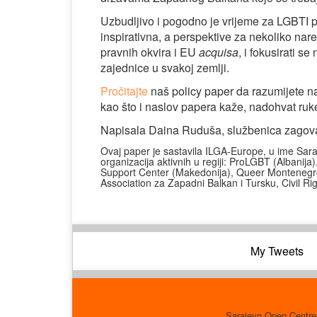
Uzbudljivo i pogodno je vrijeme za LGBTI
inspirativna, a perspektive za nekoliko na
pravnih okvira i EU
acquisa
, i fokusirati s
zajednice u svakoj zemlji.
Pročitajte
naš policy paper da razumijete na 
kao što i naslov papera kaže, nadohvat ru
Napisala Daina Ruduša, službenica zagova
Ovaj paper je sastavila ILGA-Europe, u ime Sara
organizacija aktivnih u regiji: ProLGBT (Albani
Support Center (Makedonija), Queer Montenegro 
Association za Zapadni Balkan i Tursku, Civil 
My Tweets
Sarajevo Open Centre 