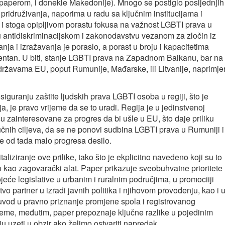
 paperom, i donekle Makedonije). Mnogo se postiglo posljednjih
ridruživanja, naporima u radu sa ključnim institucijama i
, i stoga opipljivom porastu fokusa na važnost LGBTI prava u
a u antidiskriminacijskom i zakonodavstvu vezanom za zločin iz
nja i izražavanja je poraslo, a porast u broju i kapacitetima
dentan. U biti, stanje LGBTI prava na Zapadnom Balkanu, bar na
državama EU, poput Rumunije, Mađarske, ili Litvanije, naprimje
iguranju zaštite ljudskih prava LGBTI osoba u regiji, što je
nja, je pravo vrijeme da se to uradi. Regija je u jedinstvenoj
su zainteresovane za progres da bi ušle u EU, što daje priliku
učnih ciljeva, da se ne ponovi sudbina LGBTI prava u Rumuniji i
 se od tada malo progresa desilo.
iziranje ove prilike, tako što je ekplicitno navedeno koji su to
tio kao zagovarački alat. Paper prikazuje sveobuhvatne prioritete
tojeće legislative u urbanim i ruralnim područjima, u promociiji
vo partner u izradi javnih politika i njihovom provođenju, kao i 
 uvod u pravno priznanje promjene spola i registrovanog
ijeme, međutim, paper prepoznaje ključne razlike u pojedinim
uzeti u obzir ako želimo ostvariti napredak.