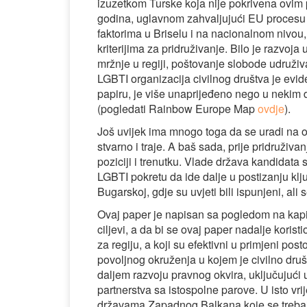
izuzetkom Turske koja nije pokrivena ovim
godina, uglavnom zahvaljujući EU procesu p
faktorima u Briselu i na nacionalnom nivou
kriterijima za pridruživanje. Bilo je razvoj
mržnje u regiji, poštovanje slobode udruživa
LGBTI organizacija civilnog društva je evi
papiru, je više unaprijeđeno nego u nekim 
(pogledati Rainbow Europe Map
ovdje
).
Još uvijek ima mnogo toga da se uradi na os
stvarno i traje. A baš sada, prije pridruživa
poziciji i trenutku. Vlade država kandidata 
LGBTI pokretu da ide dalje u postizanju klj
Bugarskoj, gdje su uvjeti bili ispunjeni, ali
Ovaj paper je napisan sa pogledom na kapital
ciljevi, a da bi se ovaj paper nadalje koris
za regiju, a koji su efektivni u primjeni pos
povoljnog okruženja u kojem je civilno društ
daljem razvoju pravnog okvira, uključujući
partnerstva sa istospolne parove. U isto vr
državama Zapadnog Balkana koje se trebaju 