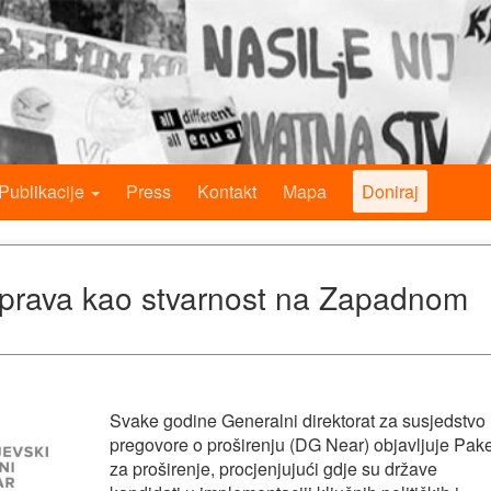
Publikacije
Press
Kontakt
Mapa
Doniraj
prava kao stvarnost na Zapadnom
Svake godine Generalni direktorat za susjedstvo 
pregovore o proširenju (DG Near) objavljuje Pake
za proširenje, procjenjujući gdje su države