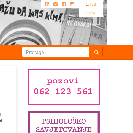
B/H/S
English
i
t