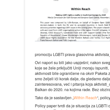
promociju LGBTI prava glasovima aktivista
Ovi napori su bili jako uspješni; nakon sv
koje se žele priključiti Uniji moraju ispunit
aktivnosti bile ograničene na okvir Paketa 
smo željeli ići korak dalje, da gledamo dalj
zainteresovana, već i pitanja koja aktivisti_
Balkan do 2020. na kojima rade. Bez obzira 
Tako da je sastavljen „
Within Reach
“, poli
Policy paper tvrdi da je situacija za LGBT