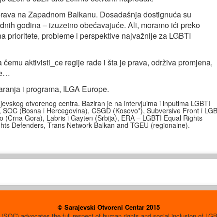
 prava na Zapadnom Balkanu. Dosadašnja dostignuća su
rednih godina – izuzetno obećavajuće. Ali, moramo ići preko
e na prioritete, probleme i perspektive najvažnije za LGBTI
čemu aktivisti_ce regije rade i šta je prava, održiva promjena,
ke…
ranja i programa, ILGA Europe.
jevskog otvorenog centra. Baziran je na intervjuima i inputima LGBTI
ja), SOC (Bosna i Hercegovina), CSGD (Kosovo*), Subversive Front i LG
(Crna Gora), Labris i Gayten (Srbija), ERA – LGBTI Equal Rights
Rights Defenders, Trans Network Balkan and TGEU (regionalne).
© Sarajevski Otvoreni Centar 2015
(SOC) advocates the full respect of human rights and social inclusion of L