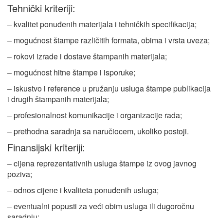
Tehnički kriteriji:
– kvalitet ponuđenih materijala i tehničkih specifikacija;
– mogućnost štampe različitih formata, obima i vrsta uveza;
– rokovi izrade i dostave štampanih materijala;
– mogućnost hitne štampe i isporuke;
– iskustvo i reference u pružanju usluga štampe publikacija
i drugih štampanih materijala;
– profesionalnost komunikacije i organizacije rada;
– prethodna saradnja sa naručiocem, ukoliko postoji.
Finansijski kriteriji:
– cijena reprezentativnih usluga štampe iz ovog javnog
poziva;
– odnos cijene i kvaliteta ponuđenih usluga;
– eventualni popusti za veći obim usluga ili dugoročnu
saradnju;