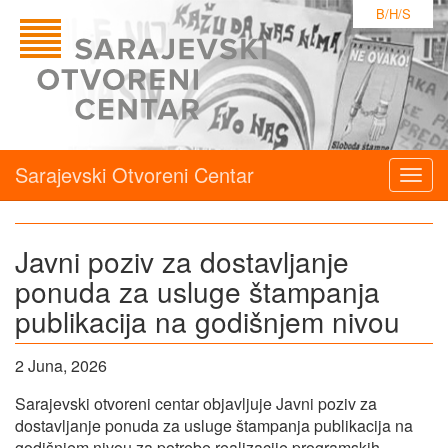
B/H/S
Sarajevski Otvoreni Centar
Togg
navig
Javni poziv za dostavljanje
ponuda za usluge štampanja
publikacija na godišnjem nivou
2 Juna, 2026
Sarajevski otvoreni centar objavljuje Javni poziv za
dostavljanje ponuda za usluge štampanja publikacija na
godišnjem nivou za potrebe realizacije programskih