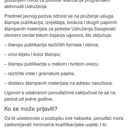
aktivnosti Udruženja.
Predmet javnog poziva odnosi se na pružanje usluga
štampe publikacija, izvještaja, brošura i drugih papirnih
štampanih materijala za potrebe Udruženja Sarajevski
otvoreni centar tokom trajanja ugovora, što uključuje:
– štampu publikacija različitih formata i obima;
– crno-bijelu i kolor štampu;
– štampu publikacija u mekom i tvrdom uvezu;
– različite vrste i gramature papira;
– dostavu štampanih materijala na adresu naručioca.
Ugovori s odabranim ponuđačima zaključivat će se na
period od jedne godine.
Ko se može prijaviti?
Da bi učestvovao u postupku ove nabavke, ponuđač mora
zadovoljavati minimalne kvalifikacijske uvjete, i to: