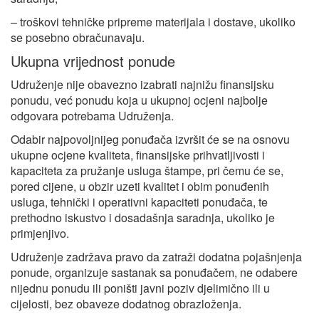
– troškovi tehničke pripreme materijala i dostave, ukoliko
se posebno obračunavaju.
Ukupna vrijednost ponude
Udruženje nije obavezno izabrati najnižu finansijsku
ponudu, već ponudu koja u ukupnoj ocjeni najbolje
odgovara potrebama Udruženja.
Odabir najpovoljnijeg ponuđača izvršit će se na osnovu
ukupne ocjene kvaliteta, finansijske prihvatljivosti i
kapaciteta za pružanje usluga štampe, pri čemu će se,
pored cijene, u obzir uzeti kvalitet i obim ponuđenih
usluga, tehnički i operativni kapaciteti ponuđača, te
prethodno iskustvo i dosadašnja saradnja, ukoliko je
primjenjivo.
Udruženje zadržava pravo da zatraži dodatna pojašnjenja
ponude, organizuje sastanak sa ponuđačem, ne odabere
nijednu ponudu ili poništi javni poziv djelimično ili u
cijelosti, bez obaveze dodatnog obrazloženja.