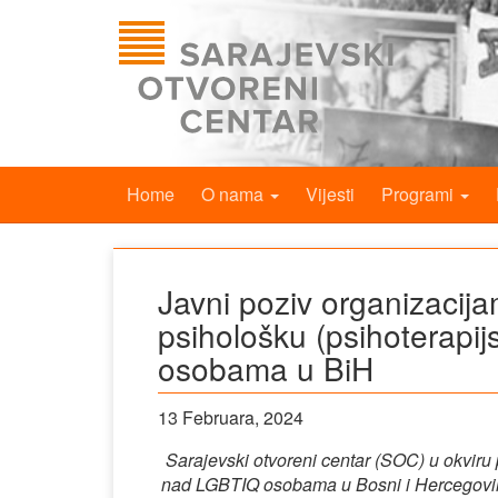
Home
O nama
Vijesti
Programi
Javni poziv organizacija
psihološku (psihoterapij
osobama u BiH
13 Februara, 2024
Sarajevski otvoreni centar (SOC) u okviru pr
nad LGBTIQ osobama u Bosni i Hercegovini