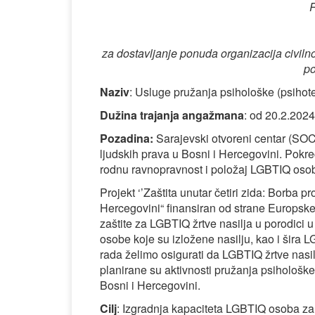
R
za dostavljanje ponuda organizacija civilno
p
Naziv
: Usluge pružanja psihološke (psihot
Dužina trajanja angažmana
: od 20.2.202
Pozadina:
Sarajevski otvoreni centar (SOC)
ljudskih prava u Bosni i Hercegovini. Pok
rodnu ravnopravnost i položaj LGBTIQ oso
Projekt ‘’Zaštita unutar četiri zida: Borba 
Hercegovini“ finansiran od strane Europske
zaštite za LGBTIQ žrtve nasilja u porodici 
osobe koje su izložene nasilju, kao i šira
rada želimo osigurati da LGBTIQ žrtve nasil
planirane su aktivnosti pružanja psihološk
Bosni i Hercegovini.
Cilj
: Izgradnja kapaciteta LGBTIQ osoba za