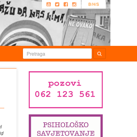
B/H/S
i
id