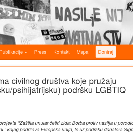
Publikacije
Press
Kontakt
Mapa
Doniraj
ma civilnog društva koje pružaju
sku/psihijatrijsku) podršku LGBTIQ
ojekta ‘'Zaštita unutar četiri zida: Borba protiv nasilja u porodic
.“ kojeg podržava Evropska unija, te uz podršku donatora Sigr