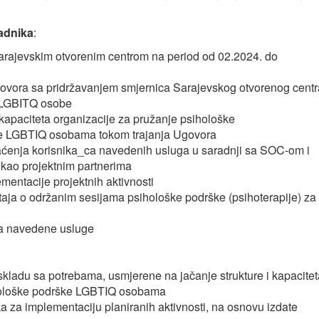
adnika
:
arajevskim otvorenim centrom na period od 02.2024. do
govora sa pridržavanjem smjernica Sarajevskog otvorenog centr
a LGBITQ osobe
i kapaciteta organizacije za pružanje psihološke
 LGBTIQ osobama tokom trajanja Ugovora
aćenja korisnika_ca navedenih usluga u saradnji sa SOC-om i
kao projektnim partnerima
mentacije projektnih aktivnosti
aja o održanim sesijama psihološke podrške (psihoterapije) za
 za navedene usluge
 skladu sa potrebama, usmjerene na jačanje strukture i kapacitet
ihološke podrške LGBTIQ osobama
a za implementaciju planiranih aktivnosti, na osnovu izdate