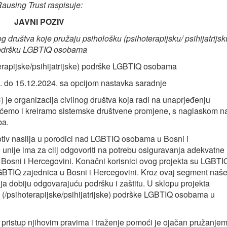
ausing Trust raspisuje:
JAVNI POZIV
g društva koje pružaju psihološku (psihoterapijsku/ psihijatrijsk
odršku LGBTIQ osobama
erapijske/psihijatrijske) podrške LGBTIQ osobama
4. do 15.12.2024. sa opcijom nastavka saradnje
 je organizacija civilnog društva koja radi na unaprjeđenju
rećemo i kreiramo sistemske društvene promjene, s naglaskom n
ba.
protiv nasilja u porodici nad LGBTIQ osobama u Bosni i
 unije ima za cilj odgovoriti na potrebu osiguravanja adekvatne
u Bosni i Hercegovini. Konačni korisnici ovog projekta su LGBTI
 LGBTIQ zajednica u Bosni i Hercegovini. Kroz ovaj segment naš
ja dobiju odgovarajuću podršku i zaštitu. U sklopu projekta
e (/psihoterapijske/psihijatrijske) podrške LGBTIQ osobama u
 pristup njihovim pravima i traženje pomoći je ojačan pružanje