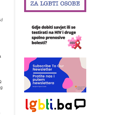
u)
a
Q
eg
m