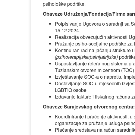
psihološke podrške.
Obaveze Udruženja/Fondacije/Firme sar
Potpisivanje Ugovora o saradnji sa S
15.12.2024.
Realizacija obvezujućih aktivnosti U
Pružanje psiho-socijalne podrške z
Kontinuiran rad na jačanju strukture 
(psihoterapijske/psihijatrijske)
podrške
Uspostavljanje referalnog sistema pr
Tuzlanskim otvorenim centrom (TOC) 
Izvještavanje SOC-a o napretku imple
Dostavljanje SOC-u mjesečnih izvješt
LGBTIQ osobe
Izdavanje fakture i fiskalnog računa
Obaveze Sarajevskog otvorenog centra:
Koordiniranje i praćenje aktivnosti, u
organizacije za pružanje usluga ps
Plaćanje sredstava na račun saradnik