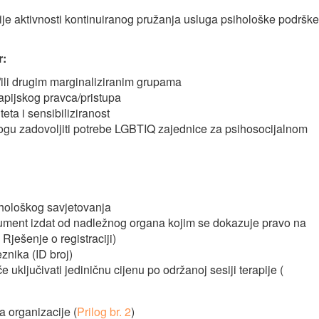
ije aktivnosti kontinuiranog pružanja usluga psihološke podrške
r:
ili drugim marginaliziranim grupama
rapijskog pravca/pristupa
ta i sensibiliziranost
mogu zadovoljiti potrebe LGBTIQ zajednice za psihosocijalnom
ihološkog savjetovanja
okument izdat od nadležnog organa kojim se dokazuje pravo na
Rješenje o registraciji)
znika (ID broj)
 uključivati jediničnu cijenu po održanoj sesiji terapije (
a organizacije (
Prilog br. 2
)