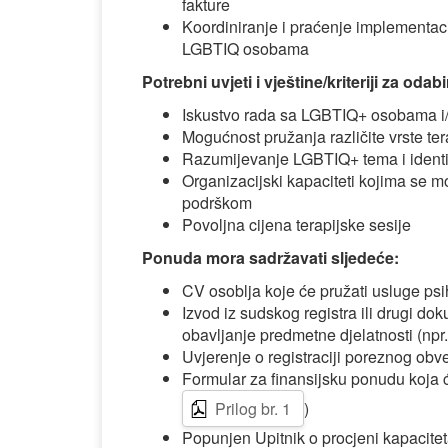
fakture
Koordiniranje i praćenje implementac
LGBTIQ osobama
Potrebni uvjeti i vještine/kriteriji za odabi
Iskustvo rada sa LGBTIQ+ osobama i/
Mogućnost pružanja različite vrste te
Razumijevanje LGBTIQ+ tema i identite
Organizacijski kapaciteti kojima se 
podrškom
Povoljna cijena terapijske sesije
Ponuda mora sadržavati sljedeće:
CV osoblja koje će pružati usluge ps
Izvod iz sudskog registra ili drugi d
obavljanje predmetne djelatnosti (npr. 
Uvjerenje o registraciji poreznog obve
Formular za finansijsku ponudu koja će
Prilog br. 1
)
Popunjen Upitnik o procjeni kapacitet