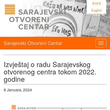
B/H/S
English
Sarajevski Otvoreni Centar
Togg
navig
Izvještaj o radu Sarajevskog
otvorenog centra tokom 2022.
godine
8 Januara, 2024