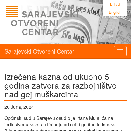
B/H/S
English
Sarajevski Otvoreni Centar
Togg
navig
Izrečena kazna od ukupno 5
godina zatvora za razbojništvo
nad gej muškarcima
26 Juna, 2024
Općinski sud u Sarajevu osudio je Irfana Mulalića na
jedinstvenu kaznu u trajanju od četiri godine te Ishaka
Bilala na godinu dana zatvora jer su u nekoliko navrata u