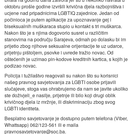
oktobru prošle godine izvršili krivična djela razbojništva i
ucjene nad pripadnicima LGBTIQ zajednice. Jedan od
počinioca je putem aplikacije za upoznavanje gej i
biseksualnih muškaraca stupio u kontakt s tri muškarca.
Nakon što je s njima dogovorio susret u različitim
stanovima na području Sarajeva, odmah po dolasku bi im
prijetio zbog njihove seksualne orijentacije te uz udarce,
prijetnju pištoljem, psovke i uvrede tražio novac. Od
oštećenih je uzimao pin-kodove kreditnih kartica, s kojih je
podizao novac.
Policija i tužilaštvo reagovali su nakon što su korisnici
našeg pravnog savjetovanja za LGBTI osobe prijavili
slučajeve, stoga vas ohrabrujemo da nam se javite ukoliko
ste doživjeli_e nasilje, prijetnje ili bilo koji drugi oblik
krivičnog djela iz mržnje, ili diskriminaciju zbog svog
LGBTI identiteta.
Besplatno savjetovanje je dostupno putem telefona (Viber,
Whattsapp) 062/123-561 ili e maila
pravnosavjetovanje@soc.ba
.