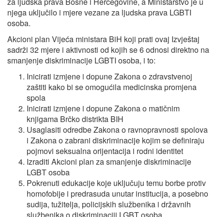
za ljudska prava Bosne i Hercegovine, a Ministarstvo je u
njega uključilo i mjere vezane za ljudska prava LGBTI
osoba.
Akcioni plan Vijeća ministara BiH koji prati ovaj Izvještaj
sadrži 32 mjere i aktivnosti od kojih se 6 odnosi direktno na
smanjenje diskriminacije LGBTI osoba, i to:
Inicirati izmjene i dopune Zakona o zdravstvenoj
zaštiti kako bi se omogućila medicinska promjena
spola
Inicirati izmjene i dopune Zakona o matičnim
knjigama Brčko distrikta BIH
Usaglasiti odredbe Zakona o ravnopravnosti spolova
i Zakona o zabrani diskriminacije kojim se definiraju
pojmovi seksualna orijentacija i rodni identitet
Izraditi Akcioni plan za smanjenje diskriminacije
LGBT osoba
Pokrenuti edukacije koje uključuju temu borbe protiv
homofobije i predrasuda unutar institucija, a posebno
sudija, tužitelja, policijskih službenika i državnih
službenika o diskriminaciji LGBT osoba.