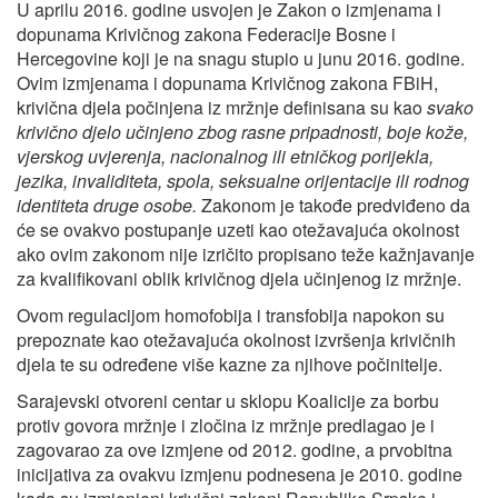
U aprilu 2016. godine usvojen je Zakon o izmjenama i
dopunama Krivičnog zakona Federacije Bosne i
Hercegovine koji je na snagu stupio u junu 2016. godine.
Ovim izmjenama i dopunama Krivičnog zakona FBiH,
krivična djela počinjena iz mržnje definisana su kao
svako
krivično djelo učinjeno zbog rasne pripadnosti, boje kože,
vjerskog uvjerenja, nacionalnog ili etničkog porijekla,
jezika, invaliditeta, spola, seksualne orijentacije ili rodnog
identiteta druge osobe.
Zakonom je takođe predviđeno da
će se ovakvo postupanje uzeti kao otežavajuća okolnost
ako ovim zakonom nije izričito propisano teže kažnjavanje
za kvalifikovani oblik krivičnog djela učinjenog iz mržnje.
Ovom regulacijom homofobija i transfobija napokon su
prepoznate kao otežavajuća okolnost izvršenja krivičnih
djela te su određene više kazne za njihove počinitelje.
Sarajevski otvoreni centar u sklopu Koalicije za borbu
protiv govora mržnje i zločina iz mržnje predlagao je i
zagovarao za ove izmjene od 2012. godine, a prvobitna
inicijativa za ovakvu izmjenu podnesena je 2010. godine