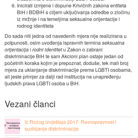
Inicirati izmjene i dopune Krivičnih zakona entiteta
BiH i BDBiH s ciljem uključivanja odredbe o zločinu
iz mržnje i na temeljima seksualne orijentacije i
rodnog identiteta
Do sada niti jedna od navedenih mjera nije realizirana u
potpunosti, osim uvođenja ispravnih termina
seksualna
orijentacija
i
rodni identitet
u Zakon o zabrani
diskriminacije BiH te sam Akcioni plan ostaje jedan od
početnih koraka kojim je prepoznat, doduše, tek mali broj
mjera za uklanjanje diskriminacije prema LGBTI osobama,
ali jeste primjer za dalji rad institucija na unapređenju
ljudskih prava LGBTI osoba u BiH.
Vezani članci
Iz Rozog izvještaja 2017: Ravnopravnost i
suzbijanje diskriminacije