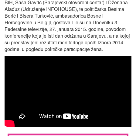
BiH, Saša Gavrić (Sarajevski otovoreni centar) i Dženana
Alađuz (Udruženje INFOHOUSE), te političarka Besima
Borić i Bisera Turković, ambasadorica Bosne i
Hercegovine u Belgiji, gostovali_e su na Dnevniku 3
Federalne televizije, 27. januara 2015. godine, povodom
konferencije koja je isti dan održana u Sarajevu, a na kojoj
su predstavljeni rezultati monitoringa općih izbora 2014.
godine, u pogledu političke participacije žena.