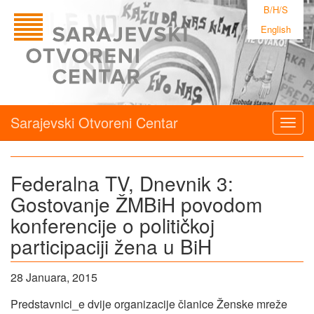
B/H/S
English
Sarajevski Otvoreni Centar
Togg
navig
Federalna TV, Dnevnik 3:
Gostovanje ŽMBiH povodom
konferencije o političkoj
participaciji žena u BiH
28 Januara, 2015
Predstavnici_e dvije organizacije članice Ženske mreže