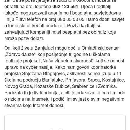
obratiti na broj telefona
062 123 561
. Djeca i roditelji
takođe mogu pozvati anonimnu i besplatnu savjetodavnu
liniju Plavi telefon na broj 080 05 03 05 i tamo dobiti savjet
o tome šta bi trebali preduzeti. Pozivi ka liniji su
zahvaljujući kompaniji m:tel besplatni bez obira iz koje
mreže poziv dolazi.
Oni koji žive u Banjaluci mogu doći u Omladinski centar
„Zdravo da ste“, koji posljednje tri godine u školama
realizuje projekat „Naša virtuelna stvarnost“, koji se odnosi
upravo na cyber nasilje. Kako nam govori koorinatorka
projekta Snježana Blagojević, aktivnosti se realizuju u 11
škola na području Banjaluke, Prnjavora, Srpca, Kostajnice,
Novog Grada, Kozarske Dubice, Srebrenice i Zvornika.
Podržala ih je IN fondacija, a cilj je edukovati djecu i mlade
o rizicima na Internetu i podići im svijest o svim negativnim
stvarima koje Internet donosi.