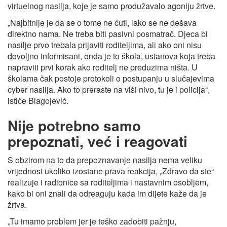
virtuelnog nasilja, koje je samo produžavalo agoniju žrtve.
„Najbitnije je da se o tome ne ćuti, iako se ne dešava
direktno nama. Ne treba biti pasivni posmatrač. Djeca bi
nasilje prvo trebala prijaviti roditeljima, ali ako oni nisu
dovoljno informisani, onda je to škola, ustanova koja treba
napraviti prvi korak ako roditelj ne preduzima ništa. U
školama čak postoje protokoli o postupanju u slučajevima
cyber nasilja. Ako to preraste na viši nivo, tu je i policija“,
ističe Blagojević.
Nije potrebno samo
prepoznati, već i reagovati
S obzirom na to da prepoznavanje nasilja nema veliku
vrijednost ukoliko izostane prava reakcija, „Zdravo da ste“
realizuje i radionice sa roditeljima i nastavnim osobljem,
kako bi oni znali da odreaguju kada im dijete kaže da je
žrtva.
„Tu imamo problem jer je teško zadobiti pažnju,