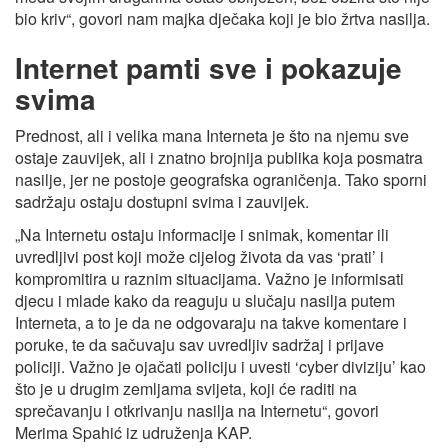
bio kriv“, govori nam majka dječaka koji je bio žrtva nasilja.
Internet pamti sve i pokazuje
svima
Prednost, ali i velika mana Interneta je što na njemu sve
ostaje zauvijek, ali i znatno brojnija publika koja posmatra
nasilje, jer ne postoje geografska ograničenja. Tako sporni
sadržaju ostaju dostupni svima i zauvijek.
„Na Internetu ostaju informacije i snimak, komentar ili
uvredljivi post koji može cijelog života da vas ‘prati’ i
kompromitira u raznim situacijama. Važno je informisati
djecu i mlade kako da reaguju u slučaju nasilja putem
Interneta, a to je da ne odgovaraju na takve komentare i
poruke, te da sačuvaju sav uvredljiv sadržaj i prijave
policiji. Važno je ojačati policiju i uvesti ‘cyber diviziju’ kao
što je u drugim zemljama svijeta, koji će raditi na
sprečavanju i otkrivanju nasilja na Internetu“, govori
Merima Spahić iz udruženja KAP.