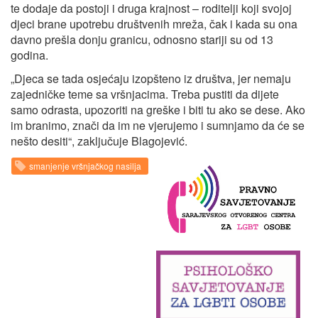
te dodaje da postoji i druga krajnost – roditelji koji svojoj
djeci brane upotrebu društvenih mreža, čak i kada su ona
davno prešla donju granicu, odnosno stariji su od 13
godina.
„Djeca se tada osjećaju izopšteno iz društva, jer nemaju
zajedničke teme sa vršnjacima. Treba pustiti da dijete
samo odrasta, upozoriti na greške i biti tu ako se dese. Ako
im branimo, znači da im ne vjerujemo i sumnjamo da će se
nešto desiti“, zaključuje Blagojević.
smanjenje vršnjačkog nasilja