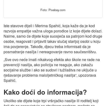
Foto: Pixabay.com
Iste stavove dijeli i Merima Spahić, koja kaže da je kod
razvoja empatije važna uloga porodice iz koje dijete dolazi.
Naime, samo će dijete koje suosjeća sa patnjom kod druge
osobe, reagovati i prijaviti takav slučaj starijoj osobi u koju
ima povjerenje. Takođe, djecu treba informisati da je
posmatranje nasilja i nereagovanje ravno saučesništvu.
„Sve ovo neće imati nikakvog efekta ako škole ne rade na
prevenciji nasilja, ako policija ne reaguje, ako zakažu
socijalne službe i ako se sudovi i tužilaštva ne uključe u
rješavanje problema maloljetničkog nasilja“, upozorava
Spahić.
Kako doći do informacija?
Ukoliko ste dijete koje trpi vršnjačko nasilje ili roditelj koji
želi da se posavjetuje sa stručnom osobom, možete se