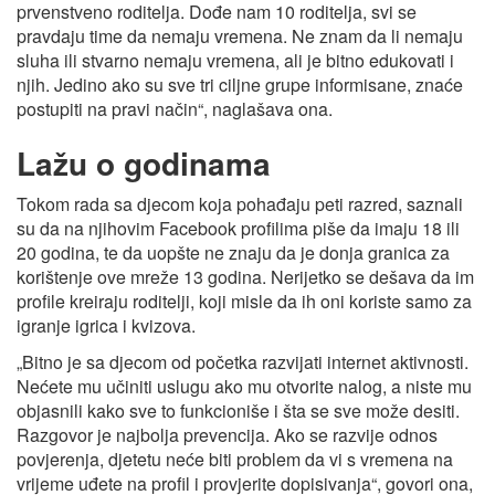
prvenstveno roditelja. Dođe nam 10 roditelja, svi se
pravdaju time da nemaju vremena. Ne znam da li nemaju
sluha ili stvarno nemaju vremena, ali je bitno edukovati i
njih. Jedino ako su sve tri ciljne grupe informisane, znaće
postupiti na pravi način“, naglašava ona.
Lažu o godinama
Tokom rada sa djecom koja pohađaju peti razred, saznali
su da na njihovim Facebook profilima piše da imaju 18 ili
20 godina, te da uopšte ne znaju da je donja granica za
korištenje ove mreže 13 godina. Nerijetko se dešava da im
profile kreiraju roditelji, koji misle da ih oni koriste samo za
igranje igrica i kvizova.
„Bitno je sa djecom od početka razvijati internet aktivnosti.
Nećete mu učiniti uslugu ako mu otvorite nalog, a niste mu
objasnili kako sve to funkcioniše i šta se sve može desiti.
Razgovor je najbolja prevencija. Ako se razvije odnos
povjerenja, djetetu neće biti problem da vi s vremena na
vrijeme uđete na profil i provjerite dopisivanja“, govori ona,