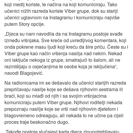
koji medij koriste, te načina na koji komuniciraju. Tako
učenici nižih razreda koriste Viber grupe, dok su stariji
učenici uglavnom na Instagramu i komuniciraju najviše
putem Story opcije.
„Djeca su nam navodila da na Instagramu postoje svađe
između vršnjaka. Sve kreće od uvredljivog komentara, koji
onda pokrene masu ljudi koji kreću da šire priču. Česte su i
Viber grupe kao način vršenja nasilja nad nekim. Nekad
oni isključe nekoga iz grupe, smatrajući to šalom, ali ne
razmišljaju o osjećanjima te osobe koja je isključena“,
navodi Blagojević.
Na radionicama im se dešavalo da učenici starijih razreda
prepričavaju nasilje koje se dešava njihovim sestrama ili
braći, koji su mlađi od njih i sa svojim vršnjacima
komuniciraju putem Viber grupe. Njihovi roditelji nekada
prepoznaju nasilje koje se vrši nad njihovim djetetom i
blagovremeno odreaguju, ali nekada to ne učine pa cijeli
proces traje beskonačno dugo.
„Takođe postoje slučajevi kada djeca zloupotrebljavaju