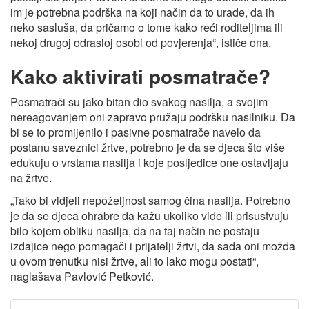
im je potrebna podrška na koji način da to urade, da ih
neko sasluša, da pričamo o tome kako reći roditeljima ili
nekoj drugoj odrasloj osobi od povjerenja“, ističe ona.
Kako aktivirati posmatrače?
Posmatrači su jako bitan dio svakog nasilja, a svojim
nereagovanjem oni zapravo pružaju podršku nasilniku. Da
bi se to promijenilo i pasivne posmatrače navelo da
postanu saveznici žrtve, potrebno je da se djeca što više
edukuju o vrstama nasilja i koje posljedice one ostavljaju
na žrtve.
„Tako bi vidjeli nepoželjnost samog čina nasilja. Potrebno
je da se djeca ohrabre da kažu ukoliko vide ili prisustvuju
bilo kojem obliku nasilja, da na taj način ne postaju
izdajice nego pomagači i prijatelji žrtvi, da sada oni možda
u ovom trenutku nisi žrtve, ali to lako mogu postati“,
naglašava Pavlović Petković.