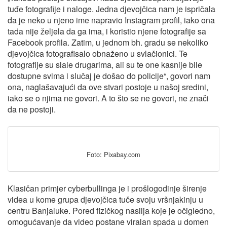
tuđe fotografije i naloge. Jedna djevojčica nam je ispričala
da je neko u njeno ime napravio Instagram profil, iako ona
tada nije željela da ga ima, i koristio njene fotografije sa
Facebook profila. Zatim, u jednom bh. gradu se nekoliko
djevojčica fotografisalo obnaženo u svlačionici. Te
fotografije su slale drugarima, ali su te one kasnije bile
dostupne svima i slučaj je došao do policije“, govori nam
ona, naglašavajući da ove stvari postoje u našoj sredini,
iako se o njima ne govori. A to što se ne govori, ne znači
da ne postoji.
Foto: Pixabay.com
Klasičan primjer cyberbullinga je i prošlogodinje širenje
videa u kome grupa djevojčica tuče svoju vršnjakinju u
centru Banjaluke. Pored fizičkog nasilja koje je očigledno,
omogućavanje da video postane viralan spada u domen