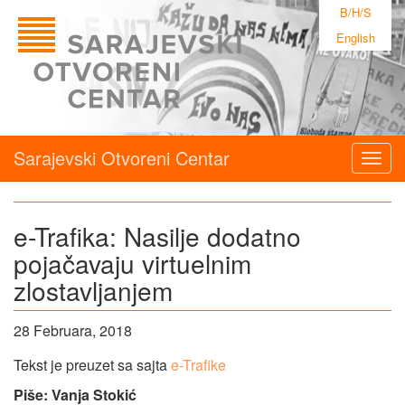
B/H/S
English
Sarajevski Otvoreni Centar
Togg
navig
e-Trafika: Nasilje dodatno
pojačavaju virtuelnim
zlostavljanjem
28 Februara, 2018
Tekst je preuzet sa sajta
e-Trafike
Piše: Vanja Stokić