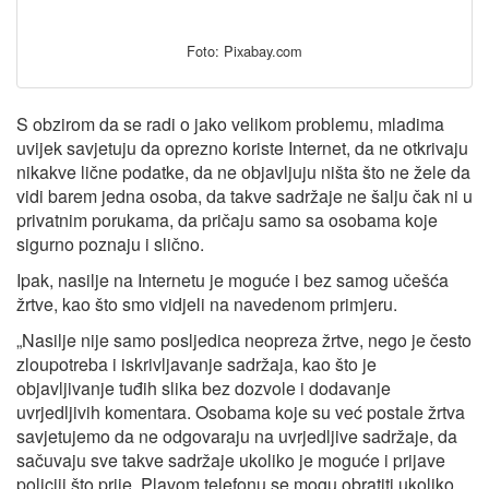
Foto: Pixabay.com
S obzirom da se radi o jako velikom problemu, mladima
uvijek savjetuju da oprezno koriste Internet, da ne otkrivaju
nikakve lične podatke, da ne objavljuju ništa što ne žele da
vidi barem jedna osoba, da takve sadržaje ne šalju čak ni u
privatnim porukama, da pričaju samo sa osobama koje
sigurno poznaju i slično.
Ipak, nasilje na Internetu je moguće i bez samog učešća
žrtve, kao što smo vidjeli na navedenom primjeru.
„Nasilje nije samo posljedica neopreza žrtve, nego je često
zloupotreba i iskrivljavanje sadržaja, kao što je
objavljivanje tuđih slika bez dozvole i dodavanje
uvrjedljivih komentara. Osobama koje su već postale žrtva
savjetujemo da ne odgovaraju na uvrjedljive sadržaje, da
sačuvaju sve takve sadržaje ukoliko je moguće i prijave
policiji što prije. Plavom telefonu se mogu obratiti ukoliko