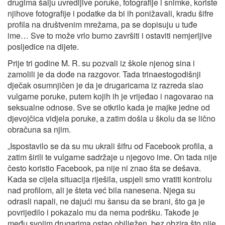
drugima šalju uvredljive poruke, fotografije i snimke, koriste
njihove fotografije i podatke da bi ih ponižavali, kradu šifre
profila na društvenim mrežama, pa se dopisuju u tuđe
ime… Sve to može vrlo burno završiti i ostaviti nemjerljive
posljedice na dijete.
Prije tri godine M. R. su pozvali iz škole njenog sina i
zamolili je da dođe na razgovor. Tada trinaestogodišnji
dječak osumnjičen je da je drugaricama iz razreda slao
vulgarne poruke, putem kojih ih je vrijeđao i nagovarao na
seksualne odnose. Sve se otkrilo kada je majke jedne od
djevojčica vidjela poruke, a zatim došla u školu da se lično
obračuna sa njim.
„Ispostavilo se da su mu ukrali šifru od Facebook profila, a
zatim širili te vulgarne sadržaje u njegovo ime. On tada nije
često koristio Facebook, pa nije ni znao šta se dešava.
Kada se cijela situacija riješila, uspjeli smo vratiti kontrolu
nad profilom, ali je šteta već bila nanesena. Njega su
odrasli napali, ne dajući mu šansu da se brani, što ga je
povrijedilo i pokazalo mu da nema podršku. Takođe je
među svojim drugarima ostao obilježen, bez obzira što nije