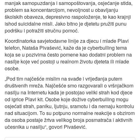
manjak samopuzdanja i samopoštovanja, osjećanje stida,
problem sa koncentarcijom, nevoljnost u obavljanju
školskih obaveza, depresivno raspoloženje, te kao krajnji
ishod suicidalne misli. Jako bitno je djetetu pružiti punu
podršku i potražiti stručnu pomoć.
Koordinatorka savjetodavne linije za djecu i mlade Plavi
telefon, Nataša Pivašević, kaže da je cyberbulling tema
koja se u pozivima često pomene kao dodatni problem na
nasilje koje već postoji u realnom životu djeteta ili mlade
osobe.
„Pod tim najčešće mislim na svađe i vrijeđanja putem
društvenih mreža. Najčešće smo razgovarali o vršnjačkom
nasilju na Internetu kada je postojao veliki strah kod djece
od igrice Plavi kit. Osobe koje dožive cyberbulling mogu
osjećati strah, paniku, ljutnju, sramotu i da nemaju kontrolu
nad situacijom. To su potpuno normalne reakcije s obzirom
da osoba postaje žrtva velikog broja posmatrača i aktivnih
učesnika u nasilju“, govori Pivašević.