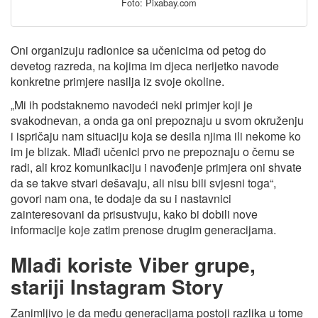
Foto: Pixabay.com
Oni organizuju radionice sa učenicima od petog do
devetog razreda, na kojima im djeca nerijetko navode
konkretne primjere nasilja iz svoje okoline.
„Mi ih podstaknemo navodeći neki primjer koji je
svakodnevan, a onda ga oni prepoznaju u svom okruženju
i ispričaju nam situaciju koja se desila njima ili nekome ko
im je blizak. Mlađi učenici prvo ne prepoznaju o čemu se
radi, ali kroz komunikaciju i navođenje primjera oni shvate
da se takve stvari dešavaju, ali nisu bili svjesni toga“,
govori nam ona, te dodaje da su i nastavnici
zainteresovani da prisustvuju, kako bi dobili nove
informacije koje zatim prenose drugim generacijama.
Mlađi koriste Viber grupe,
stariji Instagram Story
Zanimljivo je da među generacijama postoji razlika u tome