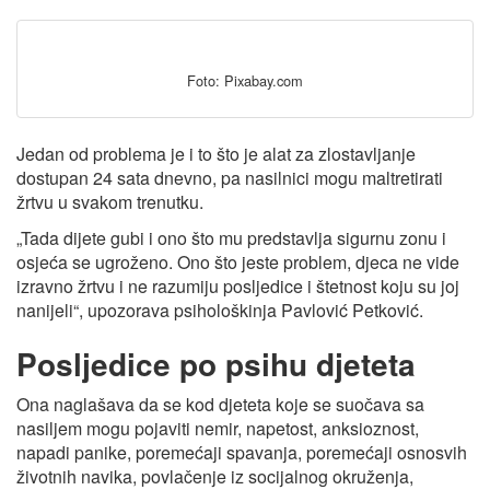
Foto: Pixabay.com
Jedan od problema je i to što je alat za zlostavljanje
dostupan 24 sata dnevno, pa nasilnici mogu maltretirati
žrtvu u svakom trenutku.
„Tada dijete gubi i ono što mu predstavlja sigurnu zonu i
osjeća se ugroženo. Ono što jeste problem, djeca ne vide
izravno žrtvu i ne razumiju posljedice i štetnost koju su joj
nanijeli“, upozorava psihološkinja Pavlović Petković.
Posljedice po psihu djeteta
Ona naglašava da se kod djeteta koje se suočava sa
nasiljem mogu pojaviti nemir, napetost, anksioznost,
napadi panike, poremećaji spavanja, poremećaji osnosvih
životnih navika, povlačenje iz socijalnog okruženja,