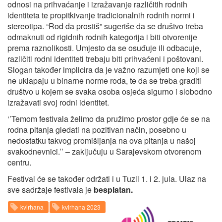
odnosi na prihvaćanje i izražavanje različitih rodnih
identiteta te propitkivanje tradicionalnih rodnih normi i
stereotipa. “Rod da prostiš” sugeriše da se društvo treba
odmaknuti od rigidnih rodnih kategorija i biti otvorenije
prema raznolikosti. Umjesto da se osuđuje ili odbacuje,
različiti rodni identiteti trebaju biti prihvaćeni i poštovani.
Slogan također implicira da je važno razumjeti one koji se
ne uklapaju u binarne norme roda, te da se treba graditi
društvo u kojem se svaka osoba osjeća sigurno i slobodno
izražavati svoj rodni identitet.
‘’Temom festivala želimo da pružimo prostor gdje će se na
rodna pitanja gledati na pozitivan način, posebno u
nedostatku takvog promišljanja na ova pitanja u našoj
svakodnevnici.’’ – zaključuju u Sarajevskom otvorenom
centru.
Festival će se također održati i u Tuzli 1. i 2. jula. Ulaz na
sve sadržaje festivala je
besplatan.
kvirhana
kvirhana 2023