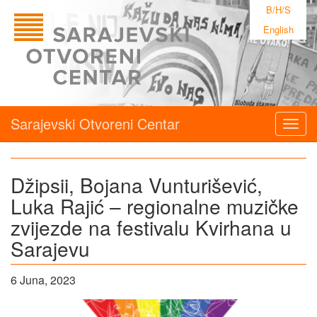
B/H/S
English
Sarajevski Otvoreni Centar
Togg
navig
Džipsii, Bojana Vunturišević,
Luka Rajić – regionalne muzičke
zvijezde na festivalu Kvirhana u
Sarajevu
6 Juna, 2023