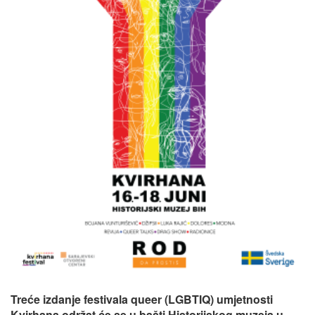
Treće izdanje festivala queer (LGBTIQ) umjetnosti
Kvirhana održat će se u bašti Historijskog muzeja u