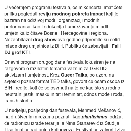
U večernjem programu festivala, osim koncerta, imat ćete
priliku pogledati
reviju modnog pokreta Impact
koji je
baziran na održivoj modi i organizaciji modnih
performansa, kao i edukacija i umrežavanja mladih
umjetnika iz čitave Bosne i Hercegovine i regiona.
Nezaobilazni
drag show
ove godine pripremile su četiri
mlade drag umjetnice iz BiH. Publiku će zabavljati i
Fai
i
DJ grof KTI
.
Dnevni program drugog dana festivala fokusiran je na
razgovore o različitim temama važnim za LGBTIQ
aktivizam i umjetnost. Kroz
Queer Talks
, po uzoru na
svjetski poznat format TED talks, govorit će osam osoba iz
BiH i regije, koji će se osvrnuti na teme kao što su rodno
neutralni jezik, maskulinitet i feminitet, odnos mode i roda,
trans historija.
U nedjelju, posljednji dan festivala, Mehmed Mešanović,
na društvenim mrežama poznat i kao
plantisimus
, održat
će radionicu izrade terarija, a Nina Stanarević iz Studija
Tisa imat će radionicu knjigoveza. Festival će zatvoriti živa