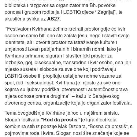
biblioteka i razgovor sa organizatorima Bh. povorke
ponosa i grupom roditelja i LGBTIQ djece ‘’Zagrljaj’’, te
akustična svirka uz
AS27
.
‘’Festivalom Kvirhana želimo kreirati prostor gdje će kvir
osobe ne samo biti ono što zaista jesu, nego i slaviti svoje
identitete, ali i otvoriti prostor za istraživanje kulture i
umjetnosti izvan patrijarhalnih i binarnih normi. Iako je
Kvirhana primarno siguran i slavljenički prostor za
lezbejke, gej, biseksualne, transrodne i kvir osobe, ona je i
mjesto susreta i slobode za sve one koji podržavaju
LGBTIQ osobe ili propituju ustaljene norme vezane za
spol, rod i seksualnost. Kvirhana je mjesto za sve one
kojima su ljubav, podrška, otvorenost i autentičnost prava
mjera odnosa prema drugima’’ – kažu iz Sarajevskog
otvorenog centra, organizacije koja je organizator festivala.
Tema ovogodišnje Kvirhane je rod u najširem smislu.
Slogan festivala
“Rod da prostiš”
je igra riječi koja
kombinira stih iz poezije Mak Dizdara, “Bosna da prostiš”, s
pojmovima roda i kvira. Slogan nosi šire značenje koje se