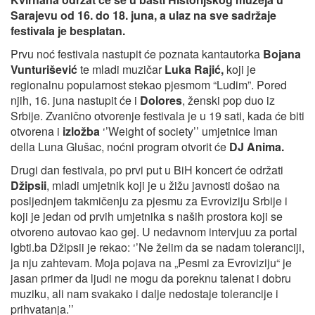
Sarajevu od 16. do 18. juna, a ulaz na sve sadržaje
festivala je besplatan.
Prvu noć festivala nastupit će poznata kantautorka
Bojana
Vunturišević
te mladi muzičar
Luka Rajić,
koji je
regionalnu popularnost stekao pjesmom “Ludim”. Pored
njih, 16. juna nastupit će i
Dolores
, ženski pop duo iz
Srbije. Zvanično otvorenje festivala je u 19 sati, kada će biti
otvorena i
izložba
‘’Weight of society’’ umjetnice Iman
della Luna Glušac, noćni program otvorit će
DJ Anima.
Drugi dan festivala, po prvi put u BiH koncert će održati
Džipsii
, mladi umjetnik koji je u žižu javnosti došao na
posljednjem takmičenju za pjesmu za Evroviziju Srbije i
koji je jedan od prvih umjetnika s naših prostora koji se
otvoreno autovao kao gej. U nedavnom intervjuu za portal
lgbti.ba Džipsii je rekao: ‘’Ne želim da se nadam toleranciji,
ja nju zahtevam. Moja pojava na „Pesmi za Evroviziju“ je
jasan primer da ljudi ne mogu da poreknu talenat i dobru
muziku, ali nam svakako i dalje nedostaje tolerancije i
prihvatanja.’’