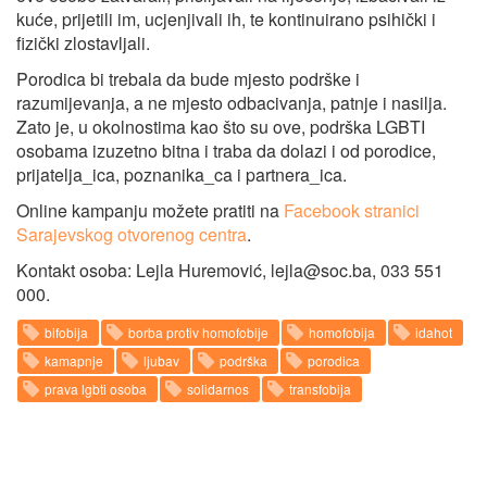
kuće, prijetili im, ucjenjivali ih, te kontinuirano psihički i
fizički zlostavljali.
Porodica bi trebala da bude mjesto podrške i
razumijevanja, a ne mjesto odbacivanja, patnje i nasilja.
Zato je, u okolnostima kao što su ove, podrška LGBTI
osobama izuzetno bitna i traba da dolazi i od porodice,
prijatelja_ica, poznanika_ca i partnera_ica.
Online kampanju možete pratiti na
Facebook stranici
Sarajevskog otvorenog centra
.
Kontakt osoba: Lejla Huremović,
lejla@soc.ba
, 033 551
000.
bifobija
borba protiv homofobije
homofobija
idahot
kamapnje
ljubav
podrška
porodica
prava lgbti osoba
solidarnos
transfobija