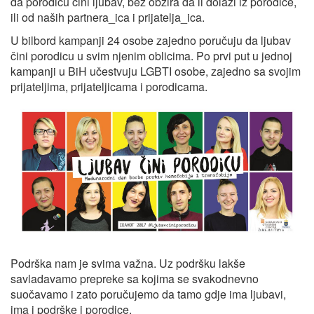
da porodicu čini ljubav, bez obzira da li dolazi iz porodice,
ili od naših partnera_ica i prijatelja_ica.
U bilbord kampanji 24 osobe zajedno poručuju da ljubav
čini porodicu u svim njenim oblicima. Po prvi put u jednoj
kampanji u BiH učestvuju LGBTI osobe, zajedno sa svojim
prijateljima, prijateljicama i porodicama.
Podrška nam je svima važna. Uz podršku lakše
savladavamo prepreke sa kojima se svakodnevno
suočavamo i zato poručujemo da tamo gdje ima ljubavi,
ima i podrške i porodice.