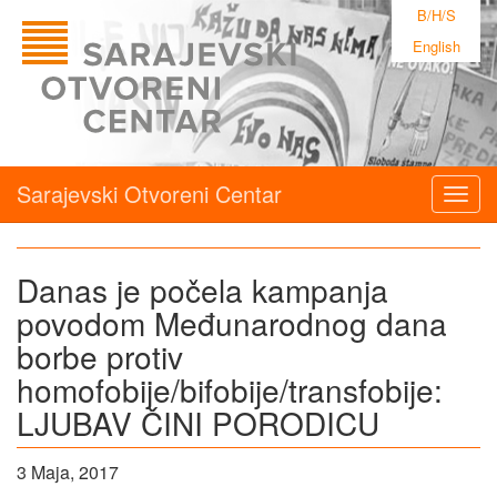
B/H/S
English
Sarajevski Otvoreni Centar
Togg
navig
Danas je počela kampanja
povodom Međunarodnog dana
borbe protiv
homofobije/bifobije/transfobije:
LJUBAV ČINI PORODICU
3 Maja, 2017