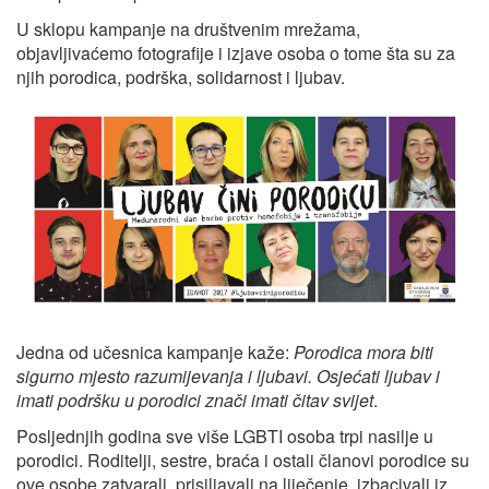
U sklopu kampanje na društvenim mrežama,
objavljivaćemo fotografije i izjave osoba o tome šta su za
njih porodica, podrška, solidarnost i ljubav.
Jedna od učesnica kampanje kaže:
Porodica mora biti
sigurno mjesto razumijevanja i ljubavi. Osjećati ljubav i
imati podršku u porodici znači imati čitav svijet
.
Posljednjih godina sve više LGBTI osoba trpi nasilje u
porodici. Roditelji, sestre, braća i ostali članovi porodice su
ove osobe zatvarali, prisiljavali na liječenje, izbacivali iz