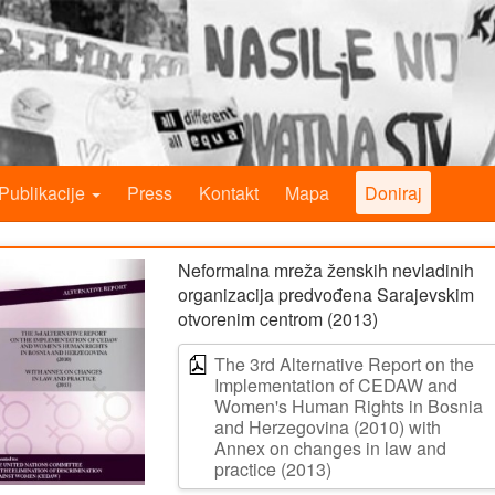
Publikacije
Press
Kontakt
Mapa
Doniraj
Neformalna mreža ženskih nevladinih
organizacija predvođena Sarajevskim
otvorenim centrom (2013)
The 3rd Alternative Report on the
Implementation of CEDAW and
Women's Human Rights in Bosnia
and Herzegovina (2010) with
Annex on changes in law and
practice (2013)