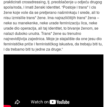
prakticirati crossdressing, tj. preoblačenje u odjeću drugog
spola/roda, i imati ženski identitet. “Postoje i trans* i cis
žene koje vole da se pretjerano našminkaju i srede, ali to
nisu izmislile trans* žene. Ima najrazličitijih trans* žena –
neke su manekenke, neke urade feminizaciju lica, neke
urade dio operacija, ali taj identitet, to bivanje ženom, se
nalazi duboko unutra. Trans* žene su trenutno
najnevidljivija zajednica. Moje je stajalište da one jesu dio
feminističke priče i feminističkog iskustva, da trebaju biti tu,
i da trebamo biti tu jedne za druge.”