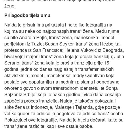
žene.
Prilagodba tijela umu
Naida je prisutnima prikazala i nekoliko fotografija na
kojima su neke od najpoznatijih trans* žena. Među njima
su bile Andreja Pejić, trans* žena, manekenka i model
porijeklom iz Tuzle; Susan Stryker, trans* žena i lezbejka,
profesorica iz San Francisca; Helena Vuković iz Beograda,
bivši vojni major i trans* žena koja je prošla tranziciju; Julia
Serano, trans* žena koja je prošla tranziciju prije 15
godina, jedna od danas najglasnijih transfeminističkih
aktivistkinja; model i manekenka Teddy Quinlivan koja
postaje sve popularnija na modnim pistama i odnedavno
otvoreno govori o svom transrodnom identitetu; te Sonja
Sajzor iz Srbije, koja je nakon godinu i više dana čekanja
započela proces tranzicije. Naida je također pokazala i
slike žena iz Indonezije, Malezije i Tajlanda, gdje postoje
velike queer zajednice, a pogotovo zajednice trans* osoba.
Pokazujući ove fotografije, Naida je htjela dočarati kako su
trans* žene različite, kao i sve ostale osobe.