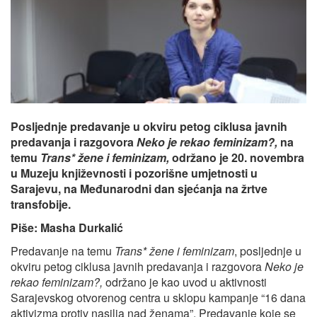
Posljednje predavanje u okviru petog ciklusa javnih
predavanja i razgovora
Neko je rekao feminizam?,
na
temu
Trans* žene i feminizam,
održano je 20. novembra
u Muzeju književnosti i pozorišne umjetnosti u
Sarajevu, na Međunarodni dan sjećanja na žrtve
transfobije.
Piše: Masha Durkalić
Predavanje na temu
Trans* žene i feminizam
, posljednje u
okviru petog ciklusa javnih predavanja i razgovora
Neko je
rekao feminizam?,
održano je kao uvod u aktivnosti
Sarajevskog otvorenog centra u sklopu kampanje “16 dana
aktivizma protiv nasilja nad ženama”. Predavanje koje se