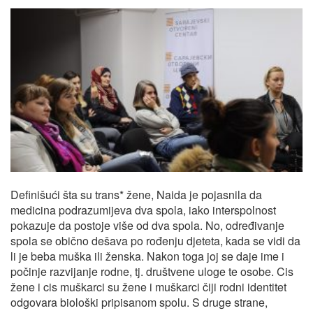
Definišući šta su trans* žene, Naida je pojasnila da
medicina podrazumijeva dva spola, iako interspolnost
pokazuje da postoje više od dva spola. No, određivanje
spola se obično dešava po rođenju djeteta, kada se vidi da
li je beba muška ili ženska. Nakon toga joj se daje ime i
počinje razvijanje rodne, tj. društvene uloge te osobe. Cis
žene i cis muškarci su žene i muškarci čiji rodni identitet
odgovara biološki pripisanom spolu. S druge strane,