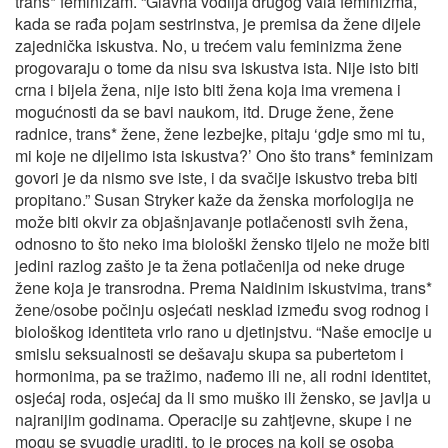
trans* feminizam. “Glavna vodilja drugog vala feminizma,
kada se rađa pojam sestrinstva, je premisa da žene dijele
zajednička iskustva. No, u trećem valu feminizma žene
progovaraju o tome da nisu sva iskustva ista. Nije isto biti
crna i bijela žena, nije isto biti žena koja ima vremena i
mogućnosti da se bavi naukom, itd. Druge žene, žene
radnice, trans* žene, žene lezbejke, pitaju ‘gdje smo mi tu,
mi koje ne dijelimo ista iskustva?’ Ono što trans* feminizam
govori je da nismo sve iste, i da svačije iskustvo treba biti
propitano.” Susan Stryker kaže da ženska morfologija ne
može biti okvir za objašnjavanje potlačenosti svih žena,
odnosno to što neko ima biološki žensko tijelo ne može biti
jedini razlog zašto je ta žena potlačenija od neke druge
žene koja je transrodna. Prema Naidinim iskustvima, trans*
žene/osobe počinju osjećati nesklad između svog rodnog i
biološkog identiteta vrlo rano u djetinjstvu. “Naše emocije u
smislu seksualnosti se dešavaju skupa sa pubertetom i
hormonima, pa se tražimo, nađemo ili ne, ali rodni identitet,
osjećaj roda, osjećaj da li smo muško ili žensko, se javlja u
najranijim godinama. Operacije su zahtjevne, skupe i ne
mogu se svugdje uraditi, to je proces na koji se osoba