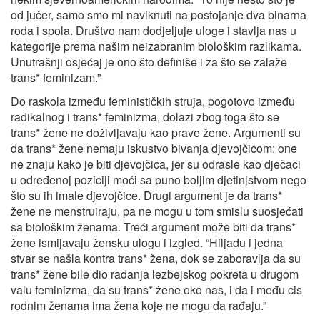
od jučer, samo smo mi naviknuti na postojanje dva binarna
roda i spola. Društvo nam dodjeljuje uloge i stavlja nas u
kategorije prema našim neizabranim biološkim razlikama.
Unutrašnji osjećaj je ono što definiše i za što se zalaže
trans* feminizam.”
Do raskola između feminističkih struja, pogotovo između
radikalnog i trans* feminizma, dolazi zbog toga što se
trans* žene ne doživljavaju kao prave žene. Argumenti su
da trans* žene nemaju iskustvo bivanja djevojčicom: one
ne znaju kako je biti djevojčica, jer su odrasle kao dječaci
u određenoj poziciji moći sa puno boljim djetinjstvom nego
što su ih imale djevojčice. Drugi argument je da trans*
žene ne menstruiraju, pa ne mogu u tom smislu suosjećati
sa biološkim ženama. Treći argument može biti da trans*
žene ismijavaju žensku ulogu i izgled. “Hiljadu i jedna
stvar se našla kontra trans* žena, dok se zaboravlja da su
trans* žene bile dio rađanja lezbejskog pokreta u drugom
valu feminizma, da su trans* žene oko nas, i da i među cis
rodnim ženama ima žena koje ne mogu da rađaju.”