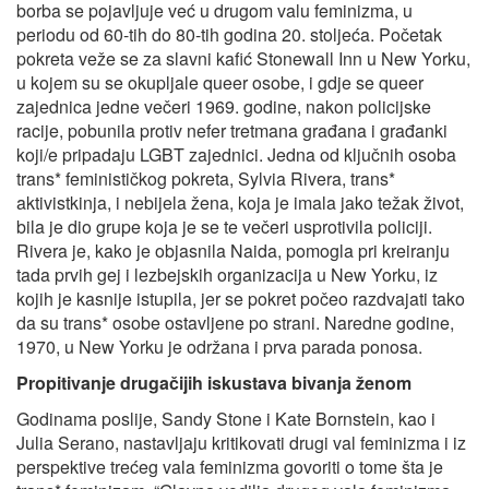
borba se pojavljuje već u drugom valu feminizma, u
periodu od 60-tih do 80-tih godina 20. stoljeća. Početak
pokreta veže se za slavni kafić Stonewall Inn u New Yorku,
u kojem su se okupljale queer osobe, i gdje se queer
zajednica jedne večeri 1969. godine, nakon policijske
racije, pobunila protiv nefer tretmana građana i građanki
koji/e pripadaju LGBT zajednici. Jedna od ključnih osoba
trans* feminističkog pokreta, Sylvia Rivera, trans*
aktivistkinja, i nebijela žena, koja je imala jako težak život,
bila je dio grupe koja je se te večeri usprotivila policiji.
Rivera je, kako je objasnila Naida, pomogla pri kreiranju
tada prvih gej i lezbejskih organizacija u New Yorku, iz
kojih je kasnije istupila, jer se pokret počeo razdvajati tako
da su trans* osobe ostavljene po strani. Naredne godine,
1970, u New Yorku je održana i prva parada ponosa.
Propitivanje drugačijih iskustava bivanja ženom
Godinama poslije, Sandy Stone i Kate Bornstein, kao i
Julia Serano, nastavljaju kritikovati drugi val feminizma i iz
perspektive trećeg vala feminizma govoriti o tome šta je