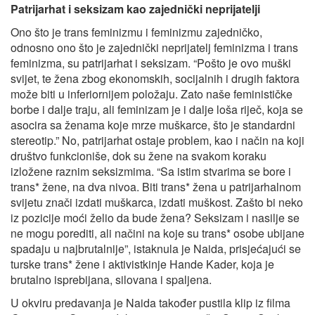
Patrijarhat i seksizam kao zajednički neprijatelji
Ono što je trans feminizmu i feminizmu zajedničko,
odnosno ono što je zajednički neprijatelj feminizma i trans
feminizma, su patrijarhat i seksizam. “Pošto je ovo muški
svijet, te žena zbog ekonomskih, socijalnih i drugih faktora
može biti u inferiornijem položaju. Zato naše feminističke
borbe i dalje traju, ali feminizam je i dalje loša riječ, koja se
asocira sa ženama koje mrze muškarce, što je standardni
stereotip.” No, patrijarhat ostaje problem, kao i način na koji
društvo funkcioniše, dok su žene na svakom koraku
izložene raznim seksizmima. “Sa istim stvarima se bore i
trans* žene, na dva nivoa. Biti trans* žena u patrijarhalnom
svijetu znači izdati muškarca, izdati muškost. Zašto bi neko
iz pozicije moći želio da bude žena? Seksizam i nasilje se
ne mogu porediti, ali načini na koje su trans* osobe ubijane
spadaju u najbrutalnije”, istaknula je Naida, prisjećajući se
turske trans* žene i aktivistkinje Hande Kader, koja je
brutalno isprebijana, silovana i spaljena.
U okviru predavanja je Naida također pustila klip iz filma