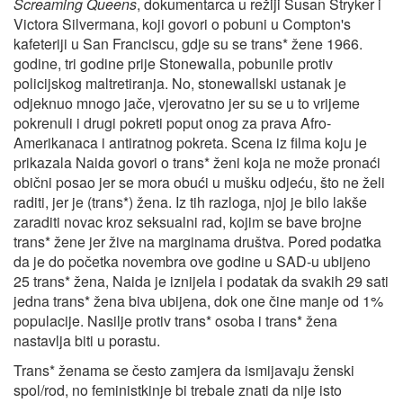
Screaming Queens
, dokumentarca u režiji Susan Stryker i
Victora Silvermana, koji govori o pobuni u Compton's
kafeteriji u San Franciscu, gdje su se trans* žene 1966.
godine, tri godine prije Stonewalla, pobunile protiv
policijskog maltretiranja. No, stonewallski ustanak je
odjeknuo mnogo jače, vjerovatno jer su se u to vrijeme
pokrenuli i drugi pokreti poput onog za prava Afro-
Amerikanaca i antiratnog pokreta. Scena iz filma koju je
prikazala Naida govori o trans* ženi koja ne može pronaći
obični posao jer se mora obući u mušku odjeću, što ne želi
raditi, jer je (trans*) žena. Iz tih razloga, njoj je bilo lakše
zaraditi novac kroz seksualni rad, kojim se bave brojne
trans* žene jer žive na marginama društva. Pored podatka
da je do početka novembra ove godine u SAD-u ubijeno
25 trans* žena, Naida je iznijela i podatak da svakih 29 sati
jedna trans* žena biva ubijena, dok one čine manje od 1%
populacije. Nasilje protiv trans* osoba i trans* žena
nastavlja biti u porastu.
Trans* ženama se često zamjera da ismijavaju ženski
spol/rod, no feministkinje bi trebale znati da nije isto