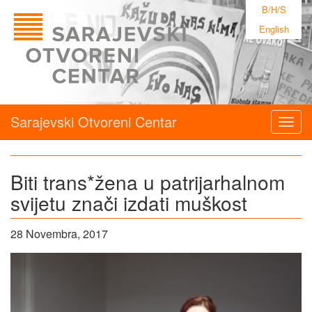
B/H/S
English
Sarajevski Otvoreni Centar
Togg
navig
Biti trans*žena u patrijarhalnom
svijetu znači izdati muškost
28 Novembra, 2017