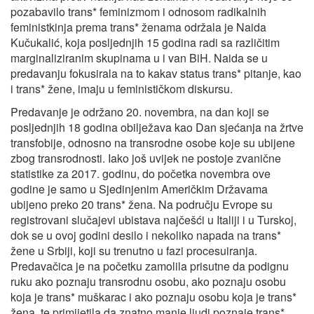
pozabavilo trans* feminizmom i odnosom radikalnih
feministkinja prema trans* ženama održala je Naida
Kučukalić, koja posljednjih 15 godina radi sa različitim
marginaliziranim skupinama u i van BiH. Naida se u
predavanju fokusirala na to kakav status trans* pitanje, kao
i trans* žene, imaju u feminističkom diskursu.
Predavanje je održano 20. novembra, na dan koji se
posljednjih 18 godina obilježava kao Dan sjećanja na žrtve
transfobije, odnosno na transrodne osobe koje su ubijene
zbog transrodnosti. Iako još uvijek ne postoje zvanične
statistike za 2017. godinu, do početka novembra ove
godine je samo u Sjedinjenim Američkim Državama
ubijeno preko 20 trans* žena. Na području Evrope su
registrovani slučajevi ubistava najčešći u Italiji i u Turskoj,
dok se u ovoj godini desilo i nekoliko napada na trans*
žene u Srbiji, koji su trenutno u fazi procesuiranja.
Predavačica je na početku zamolila prisutne da podignu
ruku ako poznaju transrodnu osobu, ako poznaju osobu
koja je trans* muškarac i ako poznaju osobu koja je trans*
žena, te primijetila da znatno manje ljudi poznaje trans*