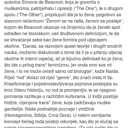
autorice Simone de Beauvoir, koja je govorila o
muškarcima, patrijarhatu i opresiji (“The One”), te o drugom
spolu (“The Other”), propitujući šta je to žena, pogotovo sa
slavnom rečenicom “Ženom se ne rađa, ženom se postaje”,
kojom de Beauvoir ukazuje na činjenicu da je ženski spol
određen ne biološkom, već društvenom definicijom, te da
se shvaćanje sebe kao žene formira pod utjecajem
okoline. “Danas, sa razvojem queer teorije i drugih srodnih
nauka, možemo diskutovati o tome da li je u pitanju utjecaj
okoline ili interni osjećaj, ali je ključno definisati ko je žena,
što ide u prilog trans* feminizmu, jer onda smo sve mi
žene, i to ne može ovisiti samo od biologije”, kaže Naida.
Riječ “rod” dolazi od riječ “genre”, što znači vrsta ili tip.
Klasificiranja i pojednostavljivanja pojmova postojala su
kroz čitavu historiju, no rod je promjenljiv, te se njegovo
poimanje razlikuje u različitim kulturama. U Indiji postoje
hidžre, cijenjene trans* žene, koje zadržavaju muške
genitalije. Naše podneblje poznaje i virdžine
(Hercegovina, Srbija, Crna Gora). U nekim zemljama
koncept trećeg roda postoji oduvijek, kao što je slučaj sa
nekim sjevernoameričkim narodima. “To nije nešto što je