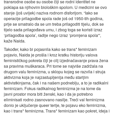
transrodne osobe su osobe čiji se rodni identitet ne
poklapa sa njihovim biološkim spolom. U medicini se ovo
stanje (još uvijek) naziva rodnom disforijom. “Iako se
operacije prilagodbe spola rade još od 1950-tih godina,
prije se smatralo da se um treba prilagoditi tijelu, dok se
tijelo sada prilagođava umu, i zbog toga se koristi izraz
‘prilagodba spola’, radije nego izraz ‘promjena spola'”,
kaže Naida.
Također, kako bi pojasnila kako se trans* feminizam
pojavio, Naida je prošla i kroz kratku historiju valova
feminističkog pokreta čiji je cilj izjednačavanje prava žena
sa pravima muškaraca. Pri tome se najviše zadržala na
drugom valu feminizma, u sklopu kojeg se razvila i struja
aktivizma koja je najzastupljenija među starijim
aktivistkinjama, čak i na našem podneblju, a to je radikalni
feminizam. Fokus radikalnog feminizma je na tome da
javni prostor mora biti ženski, kao i da je potrebno
eliminisati rodno zasnovano nasilje. Treći val feminizma
donio je uključenje queer terije, te pojavu eko feminizma,
kao i trans* feminizma. Trans* feminizam kao pokret, ideja i