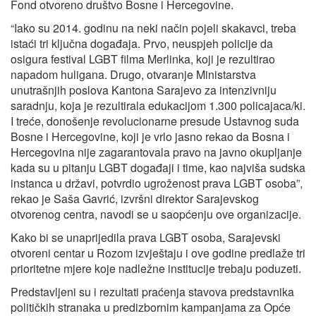
Fond otvoreno društvo Bosne i Hercegovine.
“Iako su 2014. godinu na neki način pojeli skakavci, treba
istaći tri ključna događaja. Prvo, neuspjeh policije da
osigura festival LGBT filma Merlinka, koji je rezultirao
napadom huligana. Drugo, otvaranje Ministarstva
unutrašnjih poslova Kantona Sarajevo za intenzivniju
saradnju, koja je rezultirala edukacijom 1.300 policajaca/ki.
I treće, donošenje revolucionarne presude Ustavnog suda
Bosne i Hercegovine, koji je vrlo jasno rekao da Bosna i
Hercegovina nije zagarantovala pravo na javno okupljanje
kada su u pitanju LGBT događaji i time, kao najviša sudska
instanca u državi, potvrdio ugroženost prava LGBT osoba”,
rekao je Saša Gavrić, izvršni direktor Sarajevskog
otvorenog centra, navodi se u saopćenju ove organizacije.
Kako bi se unaprijedila prava LGBT osoba, Sarajevski
otvoreni centar u Rozom izvještaju i ove godine predlaže tri
prioritetne mjere koje nadležne institucije trebaju poduzeti.
Predstavljeni su i rezultati praćenja stavova predstavnika
političkih stranaka u predizbornim kampanjama za Opće