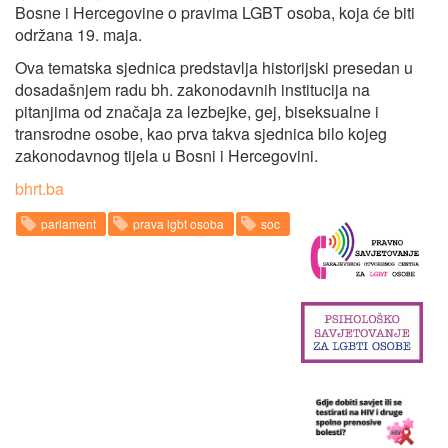
Bosne i Hercegovine o pravima LGBT osoba, koja će biti
održana 19. maja.
Ova tematska sjednica predstavlja historijski presedan u
dosadašnjem radu bh. zakonodavnih institucija na
pitanjima od značaja za lezbejke, gej, biseksualne i
transrodne osobe, kao prva takva sjednica bilo kojeg
zakonodavnog tijela u Bosni i Hercegovini.
bhrt.ba
parlament
prava lgbt osoba
soc