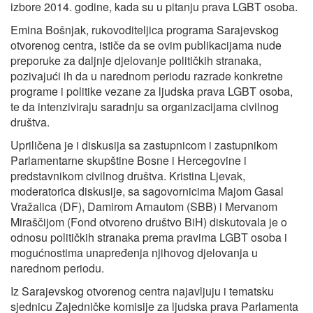
izbore 2014. godine, kada su u pitanju prava LGBT osoba.
Emina Bošnjak, rukovoditeljica programa Sarajevskog
otvorenog centra, ističe da se ovim publikacijama nude
preporuke za daljnje djelovanje političkih stranaka,
pozivajući ih da u narednom periodu razrade konkretne
programe i politike vezane za ljudska prava LGBT osoba,
te da intenziviraju saradnju sa organizacijama civilnog
društva.
Upriličena je i diskusija sa zastupnicom i zastupnikom
Parlamentarne skupštine Bosne i Hercegovine i
predstavnikom civilnog društva. Kristina Ljevak,
moderatorica diskusije, sa sagovornicima Majom Gasal
Vražalica (DF), Damirom Arnautom (SBB) i Mervanom
Miraščijom (Fond otvoreno društvo BiH) diskutovala je o
odnosu političkih stranaka prema pravima LGBT osoba i
mogućnostima unapređenja njihovog djelovanja u
narednom periodu.
Iz Sarajevskog otvorenog centra najavljuju i tematsku
sjednicu Zajedničke komisije za ljudska prava Parlamenta