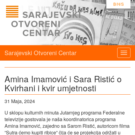
B/H/S
Sarajevski Otvoreni Centar
Togg
navig
Amina Imamović i Sara Ristić o
Kvirhani i kvir umjetnosti
31 Maja, 2024
U sklopu kulturnih minuta Jutarnjeg programa Federalne
televizije gostovala je naša koordinatorica programa
Amina Imamović, zajedno sa Sarom Ristić, autoricom filma
”Sutra ćemo kupiti ribice” čija će se projekcija održati u