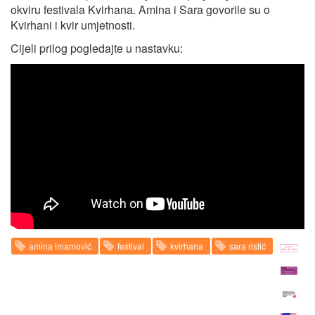
okviru festivala Kvirhana. Amina i Sara govorile su o
Kvirhani i kvir umjetnosti.
Cijeli prilog pogledajte u nastavku:
amina imamović
festival
kvirhana
sara ristić