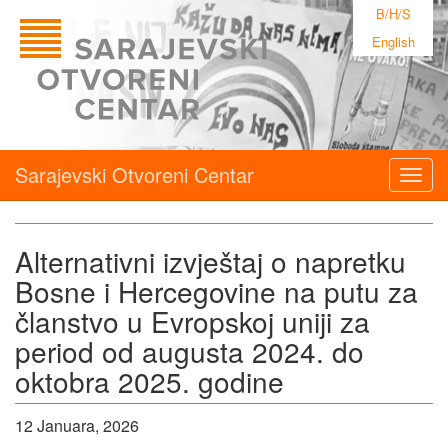
B/H/S
English
Sarajevski Otvoreni Centar
Togg
navig
Alternativni izvještaj o napretku
Bosne i Hercegovine na putu za
članstvo u Evropskoj uniji za
period od augusta 2024. do
oktobra 2025. godine
12 Januara, 2026