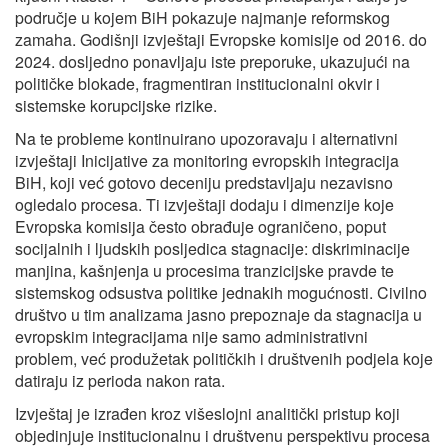
područje u kojem BiH pokazuje najmanje reformskog
zamaha. Godišnji izvještaji Evropske komisije od 2016. do
2024. dosljedno ponavljaju iste preporuke, ukazujući na
političke blokade, fragmentiran institucionalni okvir i
sistemske korupcijske rizike.
Na te probleme kontinuirano upozoravaju i alternativni
izvještaji Inicijative za monitoring evropskih integracija
BiH, koji već gotovo deceniju predstavljaju nezavisno
ogledalo procesa. Ti izvještaji dodaju i dimenzije koje
Evropska komisija često obrađuje ograničeno, poput
socijalnih i ljudskih posljedica stagnacije: diskriminacije
manjina, kašnjenja u procesima tranzicijske pravde te
sistemskog odsustva politike jednakih mogućnosti. Civilno
društvo u tim analizama jasno prepoznaje da stagnacija u
evropskim integracijama nije samo administrativni
problem, već produžetak političkih i društvenih podjela koje
datiraju iz perioda nakon rata.
Izvještaj je izrađen kroz višeslojni analitički pristup koji
objedinjuje institucionalnu i društvenu perspektivu procesa