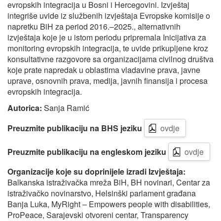
evropskih integracija u Bosni i Hercegovini.
Izvještaj
integriše uvide iz službenih izvještaja Evropske komisije o
napretku BiH za period 2016.–2025., alternativnih
izvještaja koje je u istom periodu pripremala Inicijativa za
monitoring evropskih integracija, te uvide prikupljene kroz
konsultativne razgovore sa organizacijama civilnog društva
koje prate napredak u oblastima vladavine prava, javne
uprave, osnovnih prava, medija, javnih finansija i procesa
evropskih integracija.
Autorica:
Sanja Ramić
Preuzmite publikaciju na BHS jeziku
ovdje
Preuzmite publikaciju na engleskom jeziku
ovdje
Organizacije koje su doprinijele izr
adi Izvještaja:
Balkanska istraživačka mreža BiH, BH novinari, Centar za
istraživačko novinarstvo, Helsinški parlament građana
Banja Luka, MyRight – Empowers people with disabilities,
ProPeace, Sarajevski otvoreni centar, Transparency