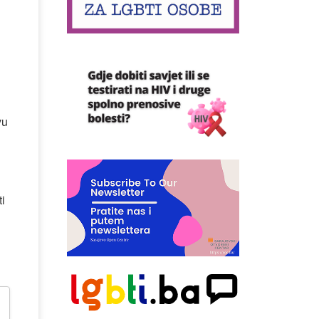
vu
ti