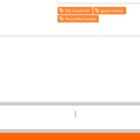
filip novaković
govor mrznje
Republika Srpska