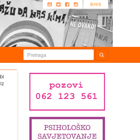
B/H/S
bi
iz