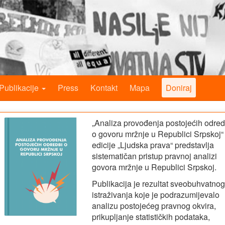
Publikacije
Press
Kontakt
Mapa
Doniraj
„Analiza provođenja postojećih odred
o govoru mržnje u Republici Srpskoj“ 
edicije „Ljudska prava“ predstavlja
sistematičan pristup pravnoj analizi
govora mržnje u Republici Srpskoj.
Publikacija je rezultat sveobuhvatnog
istraživanja koje je podrazumijevalo
analizu postojećeg pravnog okvira,
prikupljanje statističkih podataka,