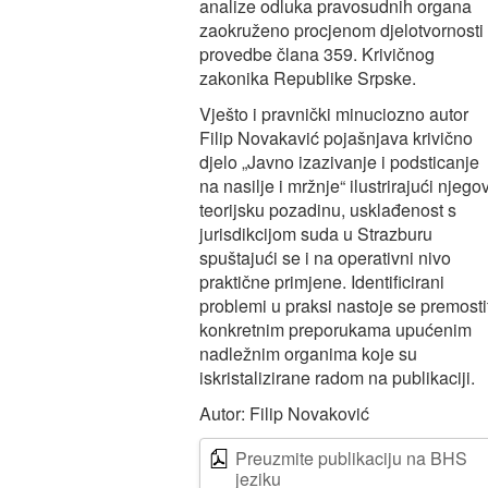
analize odluka pravosudnih organa
zaokruženo procjenom djelotvornosti
provedbe člana 359. Krivičnog
zakonika Republike Srpske.
Vješto i pravnički minuciozno autor
Filip Novakavić pojašnjava krivično
djelo „Javno izazivanje i podsticanje
na nasilje i mržnje“ ilustrirajući njego
teorijsku pozadinu, usklađenost s
jurisdikcijom suda u Strazburu
spuštajući se i na operativni nivo
praktične primjene. Identificirani
problemi u praksi nastoje se premosti
konkretnim preporukama upućenim
nadležnim organima koje su
iskristalizirane radom na publikaciji.
Autor: Filip Novaković
Preuzmite publikaciju na BHS
jeziku