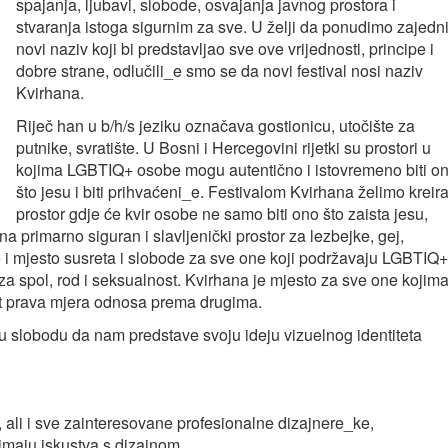
spajanja, ljubavi, slobode, osvajanja javnog prostora i
stvaranja istoga sigurnim za sve. U želji da ponudimo zajedni
novi naziv koji bi predstavljao sve ove vrijednosti, principe i
dobre strane, odlučili_e smo se da novi festival nosi naziv
Kvirhana.
Riječ han u b/h/s jeziku označava gostionicu, utočište za
putnike, svratište. U Bosni i Hercegovini rijetki su prostori u
kojima LGBTIQ+ osobe mogu autentično i istovremeno biti o
što jesu i biti prihvaćeni_e. Festivalom Kvirhana želimo kreira
prostor gdje će kvir osobe ne samo biti ono što zaista jesu,
ana primarno siguran i slavljenički prostor za lezbejke, gej,
e i mjesto susreta i slobode za sve one koji podržavaju LGBTIQ+
za spol, rod i seksualnost. Kvirhana je mjesto za sve one kojim
ost prava mjera odnosa prema drugima.
 slobodu da nam predstave svoju ideju vizuelnog identiteta
, ali i sve zainteresovane profesionalne dizajnere_ke,
imaju iskustva s dizajnom.