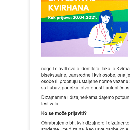
nego i slaviti svoje identitete. Iako je Kvirh
biseksualne, transrodne i kvir osobe, ona j
osobe ili propituju ustaljene norme vezane 
su ljubav, podrška, otvorenost i autentičn
Dizajnerima i dizajnerkama dajemo potpunu
festivala.
Ko se može prijaviti?
Ohrabrujemo bh. kvir dizajnere i dizajnerke
studente_ice dizajna, kao i sve osobe koje 