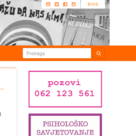
B/H/S
l