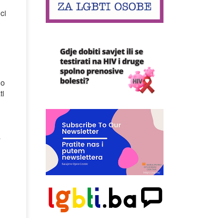
ci
no
ti
a