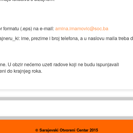
or formatu (.eps) na e-mail:
amina.imamovic@soc.ba
jneru_ki: ime, prezime i broj telefona, a u naslovu maila treba 
ne. U obzir nećemo uzeti radove koji ne budu ispunjavali
eni do krajnjeg roka.
© Sarajevski Otvoreni Centar 2015