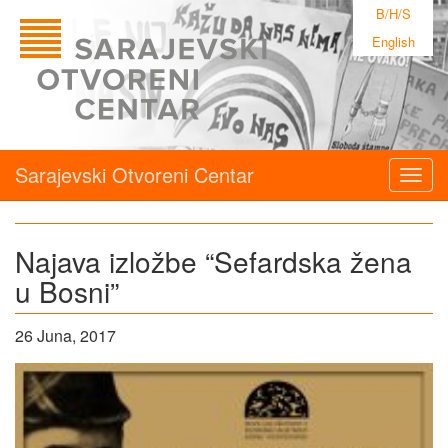
B/H/S
English
Sarajevski Otvoreni Centar
Togg
navig
Najava izložbe “Sefardska žena
u Bosni”
26 Juna, 2017