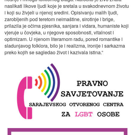
naslikati likove ljudi koje je sretala u svakodnevnom životu
i koji su živjeli u njenoj sredini. Opisivanju malih ljudi,
zarobljenih pod teretom neimaštine, sirotinje i brige,
prilazila je očima pjesnika, sanjara i vidara, humaniste koji
vjeruje u čovjeka, u njegove sposobnosti, vitalnost i
optimizam. U njenom literarnom radu, pored romantike i
sladunjavog folklora, bilo je i realizma, ironije i sarkazma
preko kojih se sagledao život i kazivala istina.”