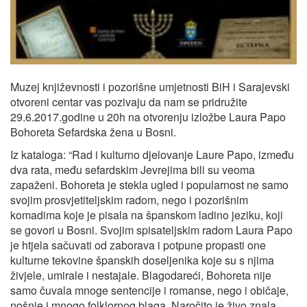
Muzej književnosti i pozorišne umjetnosti BiH i Sarajevski
otvoreni centar vas pozivaju da nam se pridružite
29.6.2017.godine u 20h na otvorenju izložbe Laura Papo
Bohoreta Sefardska žena u Bosni.
Iz kataloga: “Rad i kulturno djelovanje Laure Papo, između
dva rata, među sefardskim Jevrejima bili su veoma
zapaženi. Bohoreta je stekla ugled i popularnost ne samo
svojim prosvjetiteljskim radom, nego i pozorišnim
komadima koje je pisala na španskom ladino jeziku, koji
se govori u Bosni. Svojim spisateljskim radom Laura Papo
je htjela sačuvati od zaborava i potpune propasti one
kulturne tekovine španskih doseljenika koje su s njima
živjele, umirale i nestajale. Blagodareći, Bohoreta nije
samo čuvala mnoge sentencije i romanse, nego i običaje,
nošnje i mnogo folklornog blaga. Naročito je živo znala