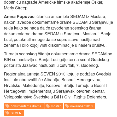
dobitnicu nagrade Američke filmske akademije Oskar,
Merly Streep.
Amna Popovac
, članica ansambla SEDAM iz Mostara,
nakon izvedbe dokumentarne drame SEDAM u Sarajevu je
rekla kako se nada da će izvođenje scenskog čitanja
dokumentarne drame SEDAM u Sarajevu, Mostaru i Banja
Luci, potaknuti mnoge da se suprotstave nasilju nad
ženama i bilo kojoj vrsti diskriminacije u našem društvu.
Turneja scenskog čitanja dokumentarne drame SEDAM po
BiH se nastavlja u Banja Luci gdje će na sceni Gradskog
pozorišta Jazavac nastupati u četvrtak, 7. studenog.
Regionalna turneja SEVEN 2013 koju je podržao Švedski
institute obuhvatiti će Albaniju, Bosnu i Hercegovinu,
Hrvatsku, Makedoniju, Kosovo i Srbiju Turneju u Bosni i
Hercegovini implementiraju Sarajevski otvoreni centar,
Veleposlanstvo Švedske u BiH i Civil Rights Defenders.
dokumentarna drama
mostar
novembar 2013
SEVEN