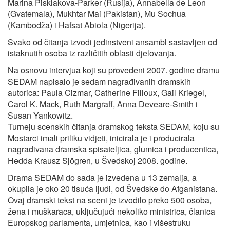
Marina Pisklakova-Parker (Rusija), Annabella de Leon
(Gvatemala), Mukhtar Mai (Pakistan), Mu Sochua
(Kambodža) i Hafsat Abiola (Nigerija).
Svako od čitanja izvodi jedinstveni ansambl sastavljen od
istaknutih osoba iz različitih oblasti djelovanja.
Na osnovu intervjua koji su provedeni 2007. godine dramu
SEDAM napisalo je sedam nagrađivanih dramskih
autorica: Paula Cizmar, Catherine Filloux, Gail Kriegel,
Carol K. Mack, Ruth Margraff, Anna Deveare-Smith i
Susan Yankowitz.
Turneju scenskih čitanja dramskog teksta SEDAM, koju su
Mostarci imali priliku vidjeti, inicirala je i producirala
nagrađivana dramska spisateljica, glumica i producentica,
Hedda Krausz Sjögren, u Švedskoj 2008. godine.
Drama SEDAM do sada je izvedena u 13 zemalja, a
okupila je oko 20 tisuća ljudi, od Švedske do Afganistana.
Ovaj dramski tekst na sceni je izvodilo preko 500 osoba,
žena i muškaraca, uključujući nekoliko ministrica, članica
Europskog parlamenta, umjetnica, kao i višestruku