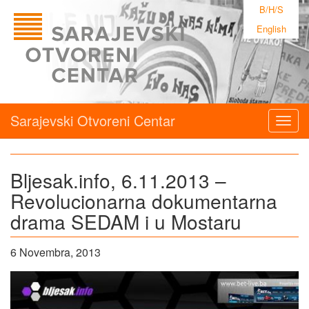
B/H/S
English
Sarajevski Otvoreni Centar
Togg
navig
Bljesak.info, 6.11.2013 –
Revolucionarna dokumentarna
drama SEDAM i u Mostaru
6 Novembra, 2013