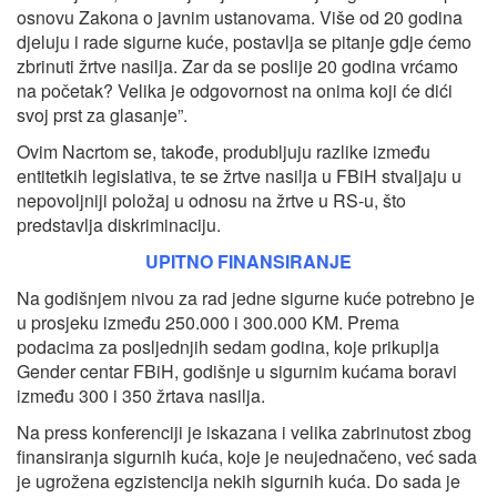
osnovu Zakona o javnim ustanovama. Više od 20 godina
djeluju i rade sigurne kuće, postavlja se pitanje gdje ćemo
zbrinuti žrtve nasilja. Zar da se poslije 20 godina vrćamo
na početak? Velika je odgovornost na onima koji će dići
svoj prst za glasanje”.
Ovim Nacrtom se, takođe, produbljuju razlike između
entitetkih legislativa, te se žrtve nasilja u FBiH stvaljaju u
nepovoljniji položaj u odnosu na žrtve u RS-u, što
predstavlja diskriminaciju.
UPITNO FINANSIRANJE
Na godišnjem nivou za rad jedne sigurne kuće potrebno je
u prosjeku između 250.000 i 300.000 KM. Prema
podacima za posljednjih sedam godina, koje prikuplja
Gender centar FBiH, godišnje u sigurnim kućama boravi
između 300 i 350 žrtava nasilja.
Na press konferenciji je iskazana i velika zabrinutost zbog
finansiranja sigurnih kuća, koje je neujednačeno, već sada
je ugrožena egzistencija nekih sigurnih kuća. Do sada je