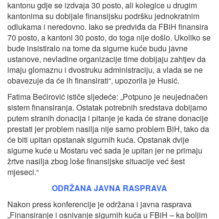
kantonu gdje se izdvaja 30 posto, ali kolegice u drugim
kantonima su dobijale finansijsku podršku jednokratnim
odlukama i neredovno. Iako se predviđa da FBiH finansira
70 posto, a kantoni 30 posto, do toga nije došlo. Ukoliko se
bude insistiralo na tome da sigurne kuće budu javne
ustanove, nevladine organizacije time dobijaju zahtjev da
imaju glomaznu i dvostruku administraciju, a vlada se ne
obavezuje da će ih finansirati“, upozorila je Husić.
Fatima Bećirović ističe sljedeće: „Potpuno je neujednačen
sistem finansiranja. Ostatak potrebnih sredstava dobijamo
putem stranih donacija i pitanje je kada će strane donacije
prestati jer problem nasilja nije samo problem BiH, tako da
će biti upitan opstanak sigurnih kuća. Opstanak dvije
sigurne kuće u Mostaru već sada je upitan jer ne primaju
žrtve nasilja zbog loše finansijske situacije već šest
mjeseci.“
ODRŽANA JAVNA RASPRAVA
Nakon press konferencije je održana i javna rasprava
„Finansiranje i osnivanje sigurnih kuća u FBiH – ka boljim