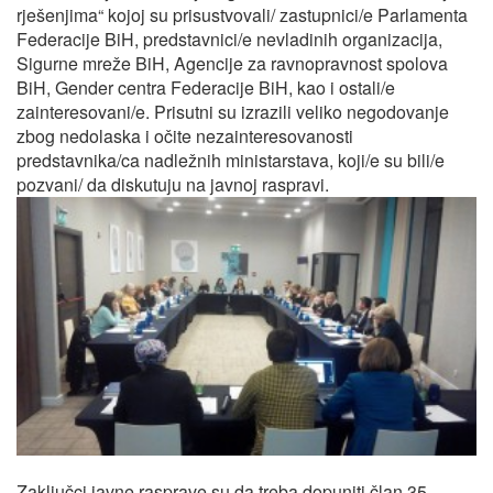
rješenjima“ kojoj su prisustvovali/ zastupnici/e Parlamenta
Federacije BiH, predstavnici/e nevladinih organizacija,
Sigurne mreže BiH, Agencije za ravnopravnost spolova
BiH, Gender centra Federacije BiH, kao i ostali/e
zainteresovani/e. Prisutni su izrazili veliko negodovanje
zbog nedolaska i očite nezainteresovanosti
predstavnika/ca nadležnih ministarstava, koji/e su bili/e
pozvani/ da diskutuju na javnoj raspravi.
Zaključci javne rasprave su da treba dopuniti član 35.