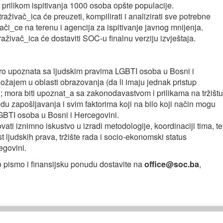
ja prilikom ispitivanja 1000 osoba opšte populacije.
aživač_ica će preuzeti, kompilirati i analizirati sve potrebne
vači_ce na terenu i agencija za ispitivanje javnog mnijenja.
aživač_ica će dostaviti SOC-u finalnu verziju izvještaja.
bro upoznata sa ljudskim pravima LGBTI osoba u Bosni i
žajem u oblasti obrazovanja (da li imaju jednak pristup
; mora biti upoznat_a sa zakonodavastvom i prilikama na tržištu
 zapošljavanja i svim faktorima koji na bilo koji način mogu
LGBTI osoba u Bosni i Hercegovini.
ti iznimno iskustvo u izradi metodologije, koordinaciji tima, te
t ljudskih prava, tržište rada i socio-ekonomski status
egovini.
 pismo i finansijsku ponudu dostavite na
office@soc.ba
,