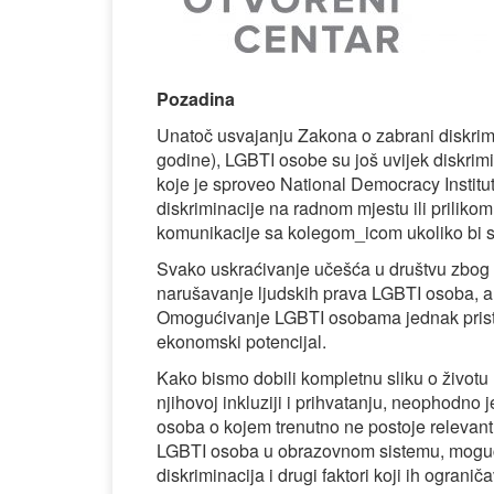
Pozadina
Unatoč usvajanju Zakona o zabrani diskrim
godine), LGBTI osobe su još uvijek diskrimin
koje je sproveo National Democracy Institu
diskriminacije na radnom mjestu ili prilikom
komunikacije sa kolegom_icom ukoliko bi saz
Svako uskraćivanje učešća u društvu zbog ne
narušavanje ljudskih prava LGBTI osoba, a 
Omogućivanje LGBTI osobama jednak pristup 
ekonomski potencijal.
Kako bismo dobili kompletnu sliku o životu le
njihovoj inkluziji i prihvatanju, neophodn
osoba o kojem trenutno ne postoje relevantni
LGBTI osoba u obrazovnom sistemu, mogućn
diskriminacija i drugi faktori koji ih ogran