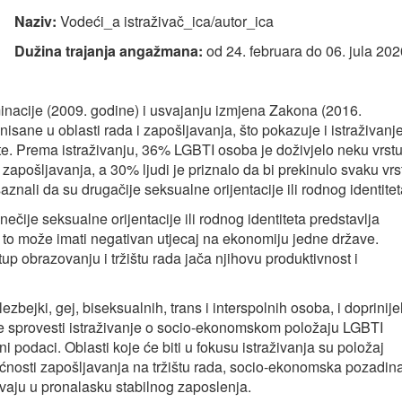
Naziv:
Vodeći_a istraživač_ica/autor_ica
Dužina trajanja angažmana:
od 24. februara do 06. jula 202
inacije (2009. godine) i usvajanju izmjena Zakona (2016.
isane u oblasti rada i zapošljavanja, što pokazuje i istraživanj
te. Prema istraživanju, 36% LGBTI osoba je doživjelo neku vrst
 zapošljavanja, a 30% ljudi je priznalo da bi prekinulo svaku vrs
nali da su drugačije seksualne orijentacije ili rodnog identitet
čije seksualne orijentacije ili rodnog identiteta predstavlja
to može imati negativan utjecaj na ekonomiju jedne države.
obrazovanju i tržištu rada jača njihovu produktivnost i
zbejki, gej, biseksualnih, trans i interspolnih osoba, i doprinijel
o je sprovesti istraživanje o socio-ekonomskom položaju LGBTI
 podaci. Oblasti koje će biti u fokusu istraživanja su položaj
osti zapošljavanja na tržištu rada, socio-ekonomska pozadina
ičavaju u pronalasku stabilnog zaposlenja.