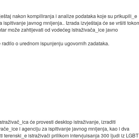
vještaj nakon kompiliranja i analize podataka koje su prikupili_e
a ispitivanje javnog mnijenja.. Izrada izvještaja će se vršiti toko
tar može zahtijevati od vodećeg istraživača_ice javno
se radilo o urednom ispunjenju ugovornih zadataka.
raživač_ica će provesti desktop istraživanje, izraditi
ače_ice i agenciju za ispitivanje javnog mnijenja, kao i dva
ti terenski_e istraživači prilikom intervjuisanja 300 ljudi iz LGBT