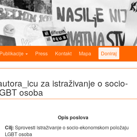
Publikacije
Press
Kontakt
Mapa
Doniraj
autora_icu za istraživanje o socio-
LGBT osoba
Opis poslova
Cilj:
Sprovesti istraživanje o socio-ekonomskom položaju
LGBT osoba