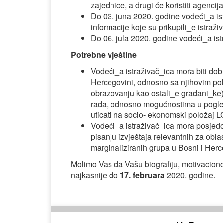
zajednice, a drugi će koristiti agenci
Do 03. juna 2020. godine vodeći_a istr
informacije koje su prikupili_e istraži
Do 06. jula 2020. godine vodeći_a istr
Potrebne vještine
Vodeći_a istraživač_ica mora biti do
Hercegovini, odnosno sa njihovim polo
obrazovanju kao ostali_e građani_ke)
rada, odnosno mogućnostima u pogledu
uticati na socio- ekonomski položaj 
Vodeći_a istraživač_ica mora posjedova
pisanju izvještaja relevantnih za oblas
marginaliziranih grupa u Bosni i Herc
Molimo Vas da Vašu biografiju, motivaciono
najkasnije do
17. februara
2020. godine.