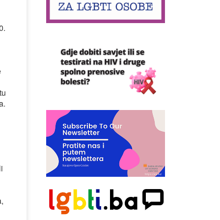
0.
e
u
tu
a.
i
,