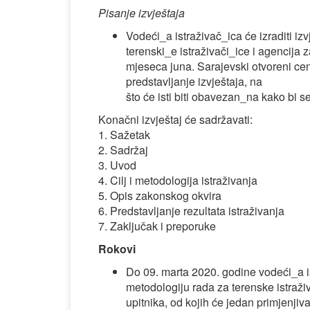
Pisanje izvještaja
Vodeći_a istraživač_ica će izraditi iz
terenski_e istraživači_ice i agencija z
mjeseca juna. Sarajevski otvoreni cen
predstavljanje izvještaja, na
što će isti biti obavezan_na kako bi 
Konačni izvještaj će sadržavati:
1. Sažetak
2. Sadržaj
3. Uvod
4. Cilj i metodologija istraživanja
5. Opis zakonskog okvira
6. Predstavljanje rezultata istraživanja
7. Zaključak i preporuke
Rokovi
Do 09. marta 2020. godine vodeći_a ist
metodologiju rada za terenske istraživ
upitnika, od kojih će jedan primjenjiva