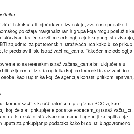
upitnika
zirati i struktuirati mjerodavne izvještaje, zvanične podatke i
nomskog položaja marginaliziranih grupa koja mogu poslužiti k
 istraživač_ica će razviti metodologiju cjelokupnog istraživanja,
BTI zajednici za pet terenskih istraživača_ica kako bi se prikupi
e, te predstaviti istu istraživačima_cama. Također, metodologija
stovremeno sa terenskim istraživačima_cama biti uključena u
iti uključena i izrada upitnika koji će terenski istraživači_ice
 osoba, kao i upitnika koji će agencija koristiti prilikom ispitivan
a
tnoj komunikaciji s koordinatoricom programa SOC-a, kao i
ji koji će slati prikupljene podatke vodećem_oj istraživaču_ici,
pan_na terenskim istraživačima_cama i agenciji za ispitivanje
h uputa za prikupljanje podataka kako bi se isti blagovremeno