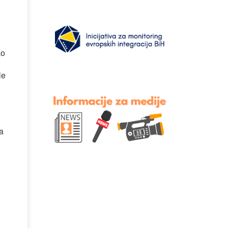
ao
le
ja