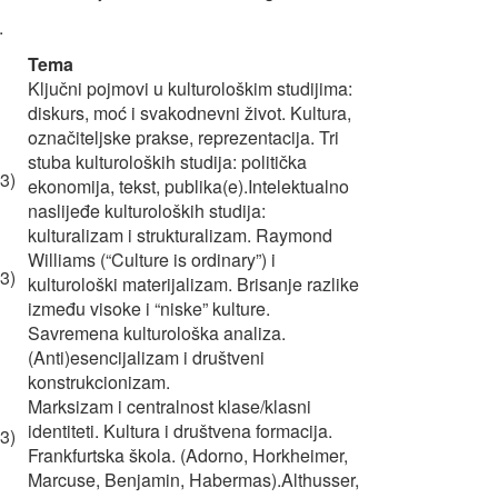
.
Tema
Ključni pojmovi u kulturološkim studijima:
diskurs, moć i svakodnevni život. Kultura,
označiteljske prakse, reprezentacija. Tri
stuba kulturoloških studija: politička
3)
ekonomija, tekst, publika(e).Intelektualno
naslijeđe kulturoloških studija:
kulturalizam i strukturalizam. Raymond
Williams (“Culture is ordinary”) i
3)
kulturološki materijalizam. Brisanje razlike
između visoke i “niske” kulture.
Savremena kulturološka analiza.
(Anti)esencijalizam i društveni
konstrukcionizam.
Marksizam i centralnost klase/klasni
identiteti. Kultura i društvena formacija.
3)
Frankfurtska škola. (Adorno, Horkheimer,
Marcuse, Benjamin, Habermas).Althusser,