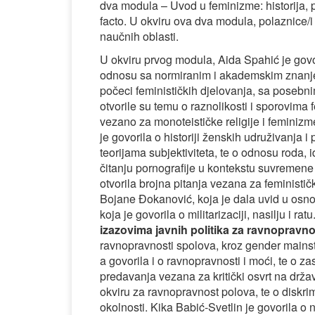
dva modula – Uvod u feminizme: historija, po
facto. U okviru ova dva modula, polaznice/i s
naučnih oblasti.
U okviru prvog modula, Aida Spahić je govo
odnosu sa normiranim i akademskim znanjem,
počeci feminističkih djelovanja, sa posebn
otvorile su temu o raznolikosti i sporovima f
vezano za monoteističke religije i feminiz
je govorila o historiji ženskih udruživanja i
teorijama subjektiviteta, te o odnosu roda, 
čitanju pornografije u kontekstu suvremene
otvorila brojna pitanja vezana za feministič
Bojane Đokanović, koja je dala uvid u osnov
koja je govorila o militarizaciji, nasilju i 
izazovima javnih politika za ravnopravn
ravnopravnosti spolova, kroz gender mainst
a govorila i o ravnopravnosti i moći, te o 
predavanja vezana za kritički osvrt na drž
okviru za ravnopravnost polova, te o diskrim
okolnosti. Kika Babić-Svetlin je govorila o