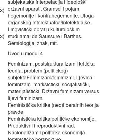
subjekatska interpelacija i ideološki
državni aparati. Gramsci i pojam
3)
hegemonije i kontrahegemonije. Uloga
organskog intelektualca/intelektualke.
Lingvistički obrat u kulturološkim
3)
studijama: de Saussure i Barthes.
Semiologija, znak, mit.
Uvod u modul 4
Feminizam, poststrukturalizam i kritička
teorija: problem (političkog)
subjektaFeminizam/feminizmi. Ljevica i
feminizam- marksistički, socijalistički,
materijalistički. Državni feminizam versus
lijevi feminizam.
Feministička kritika (neo)liberalnih teorija
pravde
Feministička kritika političke ekonomije.
Produktivni i reproduktivni rad.
Nacionalizam i politička ekonomija-
feminističke perspektive.