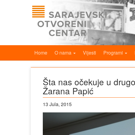
Home
O nama
Vijesti
Programi
Šta nas očekuje u drugo
Žarana Papić
13 Jula, 2015