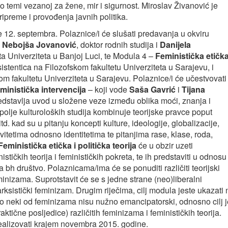
temi vezanoj za žene, mir i sigurnost. Miroslav Živanović je
ipreme i provođenja javnih politika.
 12. septembra. Polaznice/i će slušati predavanja u okviru
e
Nebojša Jovanović
, doktor rodnih studija i
Danijela
eta Univerziteta u Banjoj Luci, te Modula 4 –
Feministička etička
sistentica na Filozofskom fakultetu Univerziteta u Sarajevu, i
om fakultetu Univerziteta u Sarajevu. Polaznice/i će učestvovati 
ministička intervencija
– koji vode
Saša Gavrić
i
Tijana
dstavlja uvod u složene veze između oblika moći, znanja i
polje kulturoloških studija kombinuje teorijske pravce poput
d. kad su u pitanju koncepti kulture, ideologije, globalizacije,
ivitetima odnosno identitetima te pitanjima rase, klase, roda,
Feministička etička i politička teorija
će u obzir uzeti
tičkih teorija i feminističkih pokreta, te ih predstaviti u odnosu
bh društvo. Polaznicama/ima će se ponuditi različiti teorijski
eminizama. Suprotstavit će se s jedne strane (neo)liberalni
arksistički feminizam. Drugim riječima, cilj modula jeste ukazati 
to neki od feminizama nisu nužno emancipatorski, odnosno cilj j
raktične posljedice) različitih feminizama i feminističkih teorija.
ealizovati krajem novembra 2015. godine.