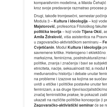
komparativnim modelima, a Maida Čehajić o 
kroz svoje predavanje razmatrao procese pr
Drugi, takođe tromjesečni, semestar počinje
Modula 3 –
Kultura i ideologija
– koji vod
Majstorović
, profesorica Filološkog fakult
politička teorija
– koji vode
Tijana Okić
, a
Amila Ždralović
, viša asistentica na Pravn
u zagovaračko-aktivističkom seminaru –
Fe
Cvjetićanin
. Modul
Kultura i ideologija
pre
savremene kritike. Heterogeno i eklektično 
marksizma, feminizma, postrstrukturalizma it
politike, znanja i značenja i bavi se subjekt
etniciteta, nacije, seksualnosti itd, a modul
međunarodnu historiju i debate unutar feminis
na probleme i izazove sa kojima se suočava 
uvidi u etičke i političke postavke unutar f
feminizam, a sa druge lijevi/socijalistički/m
značaj feminističke
prakse,
te pokazati zaš
ukazati na različite političke koncepcije (i p
Zagovaračko-aktivistički seminar
će se r