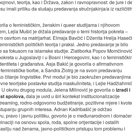
jmovi, teorija, kao i Država, zakon i ravnopravnost: de jure i d
u imali priliku da slušaju predavanja stručnjakinja/a iz različiti
rila o feminističkim, ženskim i queer studijama i njihovom
 Lejla Mušić je držala predavanje o temi historija pokreta –
im osvrtom na matrijarhat. Elmaja Bavčić i Dženita Hrelja Haseč
eminističkih političkih teorija i praksi. Jedno predavanje je bilo
me sa fokusom na islamske studije. Zlatiborka Popov Momčinovi
 pokreta u Jugoslaviji i u Bosni i Hercegovini, kao i o feminističk
identiteta i građanstva. Asja Bakić je govorila o afirmativnom
 feminističke borbe, a Sandra Zlotrg je na svom predavanju
ko čitanje lingvistike. Prvi modul je bio zaokružen predavanjima
ne teorijske postavke studija maskuliniteta, i Lejle Hadžiahmić
ratu. U okviru drugog modula, Jelena Milinović je govorila o
izradi i
ost spolova,
dala je uvid u širi kontekst institucionalizacije
reaming, rodno-odgovorno budžetiranje, pozitivne mjere i kvote
zastupanju grupnih interesa. Adnan Kadribašić je održao
avu, pravo i javnu politiku, govorio je o međunarodnom i domaće
inaciji na osnovu spola, roda, spolne orijentacije i ostalih
 nasilju nad ženama, javno-političkom pristupu tom problemu i