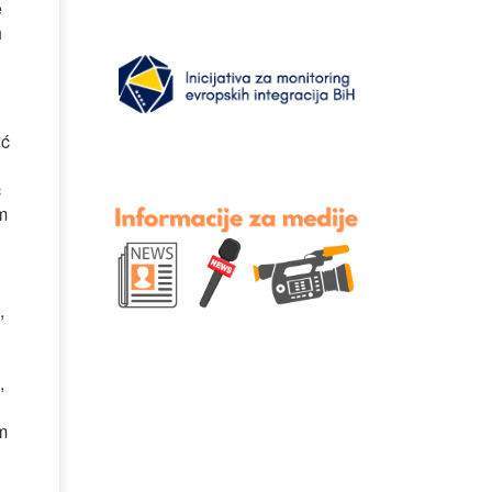
e
h
ić
ć
im
,
,
m