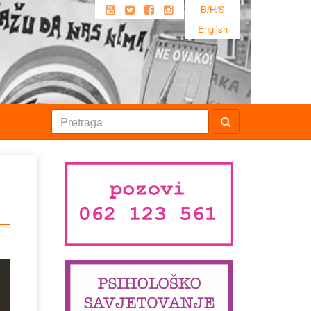
B/H/S
English