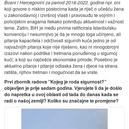
Bosni i Hercegovini za period 2018-2022. godine
npr. oni
koji govore o niskim postocima kada je riječ o učešću žena
u zakonodavnoj i izvršnoj vlasti i pravosuđu te vojnim i
policijskim snagama itekako potvrđuju aktuelnost i važnost
teme. Zatim, BiH je među prvima ratificirala Istanbulsku
konvenciju i nesumnjivo je da je mnogo toga učinjeno, ali
pitanje kapaciteta i održivosti sigurnih kuća jedno je od
najvažnijih pitanja koje nije riješeno, kao ni mnogobrojni
izazovi nakon podrške i tretmana ponuđenog u sigurnoj
kući, a koji su najčešće ekonomske prirode. Posebno je
aktuelno pitanje i pitanje odlaska žena i djece na strana
ratišta, njihov tretman i mogućnost da se vrate.
Prvi zbornik radova ”Kojeg je roda sigurnost?”
objavljen je prije sedam godina. Vjerujete li da je došlo
do napretka u ovoj oblasti od tada do danas kada se
radi o našoj zemlji? Koliko su značajne te promjene?