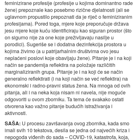
feminizirane profesije (profesije u kojima dominantno rade
žene) prepoznale kao posebmo rizične djelatnosti (ali se
uglavnom propustilo prepoznati da je riječ o feminiziranim
profesijama). Pored toga, mjere koje preporučuje država
jesu mjere koje kuću identificiraju kao siguran prostor (što
on sigurno nije za one koje preživljavaju nasilje u
porodici). Sugeriše se i dodatna dezinfekcija prostora u
kojima živimo (a u patrijarhalnim društvima ovo jesu
neplaćeni poslovi koje obavljaju žene). Pitanje je i na koji
način se pandemija reflektira na položaje različitih
marginaliziranih grupa. Pitanje je i na koji će se način
generalno reflektirati (i na koji način se već reflektira) na
ekonomski i radno-pravni status žena. Na mnoga od ovih
pitanja, ali i na neka koja nisam ni navela, nije moguće
odgovoriti u ovom zborniku. Ta tema će svakako ostati
otvorena kao važno pitanje budućih istraživanja i
aktivnosti.
SAŠA:
U procesu završavanja ovog zbornika, kada smo
imali svih 10 tekstova, desila se jedna od najvećih kriza i
nepogoda viđenih do sada – COVID-19, katastrofa, koja,