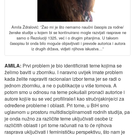
Amila Ždralović: ”Žao mi je što nemamo naučni časopis za rodne/
ženske studije u kojem bi se kontinuirano mogle razvijati rasprave ne
samo o Rezoluciji 1325, već i o drugim pitanjima. U takvom
časopisu bi onda bilo moguće objavljivati i prevode autorica i autora
iz drugih država, vidjeti njihova iskustva…”
AMILA:
Prvi problem je bio identificirati teme kojima se
želimo baviti u zborniku. I naravno uvijek imate problem
kada želite napraviti racionalan izbor tema jer se radi o
jednom zborniku, a ne o publikacije u više tomova. A
potom smo u odnosu na teme pokušali pronaći autorice i
autore koji/e su se već profilirale/i kao stručnjakinje/ci za
određene probleme i oblasti. Pri tome, u BiH smo
uglavnom u prostoru multidisciplinarnosti rodnih studija, pa
je onda nužno za različite teme uključivati osobe iz
različitih oblasti i pri tome računati na to će njihova
rasprava uključivati i feminističku perspektivu, što nam je