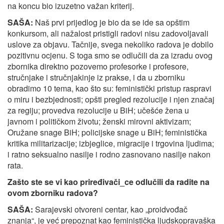
na koncu bio izuzetno važan kriterij.
SAŠA:
Naš prvi prijedlog je bio da se ide sa opštim
konkursom, ali nažalost pristigli radovi nisu zadovoljavali
uslove za objavu. Tačnije, svega nekoliko radova je dobilo
pozitivnu ocjenu. S toga smo se odlučili da za izradu ovog
zbornika direktno pozovemo profesorke i profesore,
stručnjake i stručnjakinje iz prakse, i da u zborniku
obradimo 10 tema, kao što su: feministički pristup raspravi
o miru i bezbjednosti; opšti pregled rezolucije i njen značaj
za regiju; provedva rezolucije u BiH; učešće žena u
javnom i političkom životu; ženski mirovni aktivizam;
Oružane snage BiH; policijske snage u BiH; feministička
kritika militarizacije; izbjeglice, migracije i trgovina ljudima;
i ratno seksualno nasilje i rodno zasnovano nasilje nakon
rata.
Zašto ste se vi kao priređivači_ce odlučili da radite na
ovom zborniku radova?
SAŠA:
Sarajevski otvoreni centar, kao „proidvođač
znanja“, je već prepoznat kao feministička ljudskopravaška