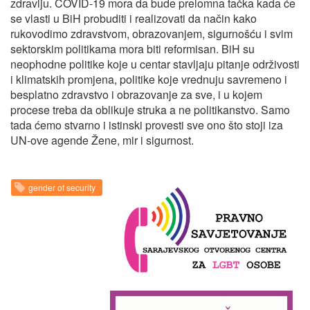
zdravlju. COVID-19 mora da bude prelomna tačka kada će
se vlasti u BiH probuditi i realizovati da način kako
rukovodimo zdravstvom, obrazovanjem, sigurnošću i svim
sektorskim politikama mora biti reformisan. BiH su
neophodne politike koje u centar stavljaju pitanje održivosti
i klimatskih promjena, politike koje vrednuju savremeno i
besplatno zdravstvo i obrazovanje za sve, i u kojem
procese treba da oblikuje struka a ne politikanstvo. Samo
tada ćemo stvarno i istinski provesti sve ono što stoji iza
UN-ove agende Žene, mir i sigurnost.
gender of security