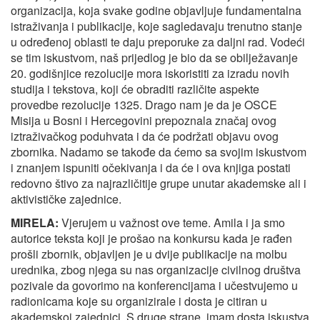
organizacija, koja svake godine objavljuje fundamentalna
istraživanja i publikacije, koje sagledavaju trenutno stanje
u određenoj oblasti te daju preporuke za daljni rad. Vodeći
se tim iskustvom, naš prijedlog je bio da se obilježavanje
20. godišnjice rezolucije mora iskoristiti za izradu novih
studija i tekstova, koji će obraditi različite aspekte
provedbe rezolucije 1325. Drago nam je da je OSCE
Misija u Bosni i Hercegovini prepoznala značaj ovog
iztraživačkog poduhvata i da će podržati objavu ovog
zbornika. Nadamo se takođe da ćemo sa svojim iskustvom
i znanjem ispuniti očekivanja i da će i ova knjiga postati
redovno štivo za najrazličitije grupe unutar akademske ali i
aktivističke zajednice.
MIRELA:
Vjerujem u važnost ove teme. Amila i ja smo
autorice teksta koji je prošao na konkursu kada je rađen
prošli zbornik, objavljen je u dvije publikacije na molbu
urednika, zbog njega su nas organizacije civilnog društva
pozivale da govorimo na konferencijama i učestvujemo u
radionicama koje su organizirale i dosta je citiran u
akademskoj zajednici. S druge strane, imam dosta iskustva