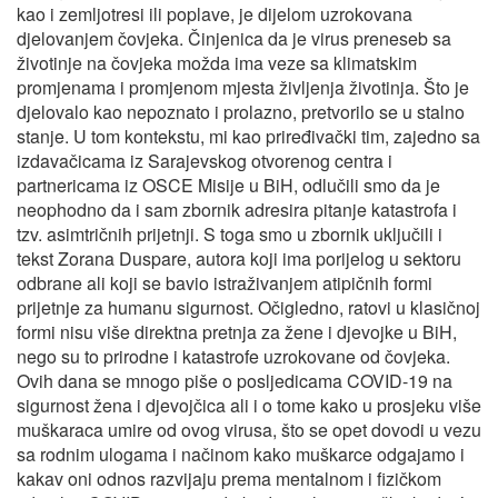
kao i zemljotresi ili poplave, je dijelom uzrokovana
djelovanjem čovjeka. Činjenica da je virus preneseb sa
životinje na čovjeka možda ima veze sa klimatskim
promjenama i promjenom mjesta življenja životinja. Što je
djelovalo kao nepoznato i prolazno, pretvorilo se u stalno
stanje. U tom kontekstu, mi kao priređivački tim, zajedno sa
izdavačicama iz Sarajevskog otvorenog centra i
partnericama iz OSCE Misije u BiH, odlučili smo da je
neophodno da i sam zbornik adresira pitanje katastrofa i
tzv. asimtričnih prijetnji. S toga smo u zbornik uključili i
tekst Zorana Duspare, autora koji ima porijelog u sektoru
odbrane ali koji se bavio istraživanjem atipičnih formi
prijetnje za humanu sigurnost. Očigledno, ratovi u klasičnoj
formi nisu više direktna pretnja za žene i djevojke u BiH,
nego su to prirodne i katastrofe uzrokovane od čovjeka.
Ovih dana se mnogo piše o posljedicama COVID-19 na
sigurnost žena i djevojčica ali i o tome kako u prosjeku više
muškaraca umire od ovog virusa, što se opet dovodi u vezu
sa rodnim ulogama i načinom kako muškarce odgajamo i
kakav oni odnos razvijaju prema mentalnom i fizičkom