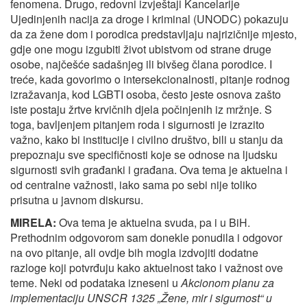
fenomena. Drugo, redovni izvještaji Kancelarije
Ujedinjenih nacija za droge i kriminal (UNODC) pokazuju
da za žene dom i porodica predstavljaju najrizičnije mjesto,
gdje one mogu izgubiti život ubistvom od strane druge
osobe, najčešće sadašnjeg ili bivšeg člana porodice. I
treće, kada govorimo o intersekcionalnosti, pitanje rodnog
izražavanja, kod LGBTI osoba, često jeste osnova zašto
iste postaju žrtve krvičnih djela počinjenih iz mržnje. S
toga, bavljenjem pitanjem roda i sigurnosti je izrazito
važno, kako bi institucije i civilno društvo, bili u stanju da
prepoznaju sve specifičnosti koje se odnose na ljudsku
sigurnosti svih građanki i građana. Ova tema je aktuelna i
od centralne važnosti, iako sama po sebi nije toliko
prisutna u javnom diskursu.
MIRELA:
Ova tema je aktuelna svuda, pa i u BiH.
Prethodnim odgovorom sam donekle ponudila i odgovor
na ovo pitanje, ali ovdje bih mogla izdvojiti dodatne
razloge koji potvrđuju kako aktuelnost tako i važnost ove
teme. Neki od podataka izneseni u
Akcionom planu za
implementaciju UNSCR 1325 „Žene, mir i sigurnost“ u