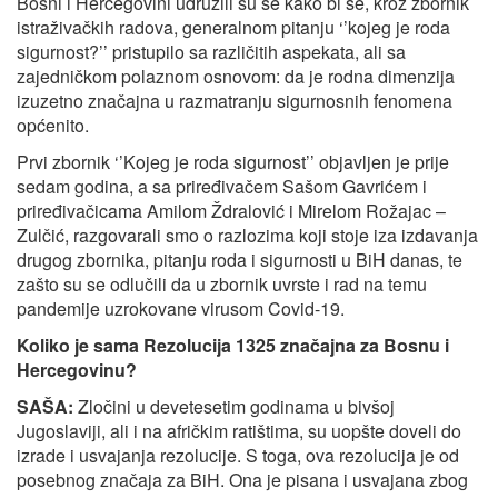
Bosni i Hercegovini udružili su se kako bi se, kroz zbornik
istraživačkih radova, generalnom pitanju ‘’kojeg je roda
sigurnost?’’ pristupilo sa različitih aspekata, ali sa
zajedničkom polaznom osnovom: da je rodna dimenzija
izuzetno značajna u razmatranju sigurnosnih fenomena
općenito.
Prvi zbornik ‘’Kojeg je roda sigurnost’’ objavljen je prije
sedam godina, a sa priređivačem Sašom Gavrićem i
priređivačicama Amilom Ždralović i Mirelom Rožajac –
Zulčić, razgovarali smo o razlozima koji stoje iza izdavanja
drugog zbornika, pitanju roda i sigurnosti u BiH danas, te
zašto su se odlučili da u zbornik uvrste i rad na temu
pandemije uzrokovane virusom Covid-19.
Koliko je sama Rezolucija 1325 značajna za Bosnu i
Hercegovinu?
SAŠA:
Zločini u devetesetim godinama u bivšoj
Jugoslaviji, ali i na afričkim ratištima, su uopšte doveli do
izrade i usvajanja rezolucije. S toga, ova rezolucija je od
posebnog značaja za BiH. Ona je pisana i usvajana zbog