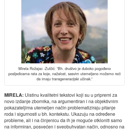
Mirela Rožajac -Zulčić: ”Bh. društvo je duboko pogođeno
posljedicama rata za koje, nažalost, sasvim utemeljeno možemo reći
da imaju transgeneracijski učinak.”
MIRELA:
Uistinu kvalitetni tekstovi koji su u pripremi za
novo izdanje zbornika, na argumentiran i na objektivnim
pokazateljima utemeljen način problematiziraju pitanje
roda i sigurnosti u bh. kontekstu. Ukazuju na određene
probleme, ali i na činjenicu da ih je moguće otkloniti samo
na informiran, posvećen i sveobuhvatan način, odnosno na