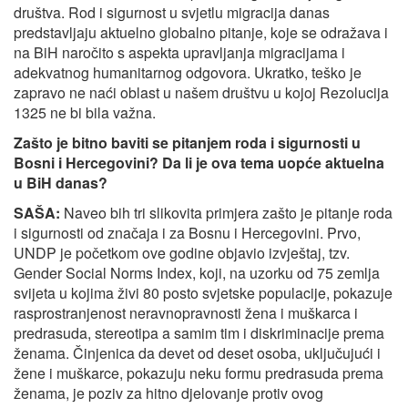
društva. Rod i sigurnost u svjetlu migracija danas
predstavljaju aktuelno globalno pitanje, koje se odražava i
na BiH naročito s aspekta upravljanja migracijama i
adekvatnog humanitarnog odgovora. Ukratko, teško je
zapravo ne naći oblast u našem društvu u kojoj Rezolucija
1325 ne bi bila važna.
Zašto je bitno baviti se pitanjem roda i sigurnosti u
Bosni i Hercegovini? Da li je ova tema uopće aktuelna
u BiH danas?
SAŠA:
Naveo bih tri slikovita primjera zašto je pitanje roda
i sigurnosti od značaja i za Bosnu i Hercegovini. Prvo,
UNDP je početkom ove godine objavio izvještaj, tzv.
Gender Social Norms Index, koji, na uzorku od 75 zemlja
svijeta u kojima živi 80 posto svjetske populacije, pokazuje
rasprostranjenost neravnopravnosti žena i muškarca i
predrasuda, stereotipa a samim tim i diskriminacije prema
ženama. Činjenica da devet od deset osoba, uključujući i
žene i muškarce, pokazuju neku formu predrasuda prema
ženama, je poziv za hitno djelovanje protiv ovog