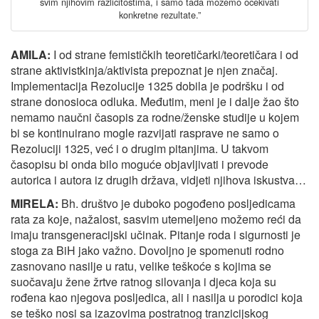
svim njihovim različitostima, i samo tada možemo očekivati
konkretne rezultate.”
AMILA:
I od strane femističkih teoretičarki/teoretičara i od
strane aktivistkinja/aktivista prepoznat je njen značaj.
Implementacija Rezolucije 1325 dobila je podršku i od
strane donosioca odluka. Međutim, meni je i dalje žao što
nemamo naučni časopis za rodne/ženske studije u kojem
bi se kontinuirano mogle razvijati rasprave ne samo o
Rezoluciji 1325, već i o drugim pitanjima. U takvom
časopisu bi onda bilo moguće objavljivati i prevode
autorica i autora iz drugih država, vidjeti njihova iskustva…
MIRELA:
Bh. društvo je duboko pogođeno posljedicama
rata za koje, nažalost, sasvim utemeljeno možemo reći da
imaju transgeneracijski učinak. Pitanje roda i sigurnosti je
stoga za BiH jako važno. Dovoljno je spomenuti rodno
zasnovano nasilje u ratu, velike teškoće s kojima se
suočavaju žene žrtve ratnog silovanja i djeca koja su
rođena kao njegova posljedica, ali i nasilja u porodici koja
se teško nosi sa izazovima postratnog tranzicijskog