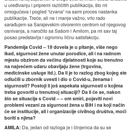
u uređivanju i pripremi različitih publikacija, što mi
omogućava i pogled “izvana” na sami proces nastanka
publikacije. Treće, ali ne i manje važno, vrlo rado
sarađujem sa Sarajevskim otvorenim centrom od njegovog
osnivanja, a naročito sa Sašom i Amilom, pa mi sav taj
posao predstavlja i ogromnu ličnu satisfakciju.
Pandemija Covid – 19 dovela je u pitanje, više nego
ikad, sigurnost žene unutar porodice, ali i na radnom
mjestu obzirom da većinu djelatnosti koje su trenutno
na najvećem udaru obavljaju žene (trgovina,
medicinske usluge itd.). Da li je to razlog zbog kojeg ste
odlučili u zbornik uvesti i dio o Covid-u, ženama i
sigurnosti? Postoji li još aspekata sigurnosti o kojima
treba govoriti u trenutnoj situaciji? Da li će se, nakon
što se situacija s Covid – – om smiri, pojaviti novi
problemi vezani za sigurnost žena u BiH i na koji način
će se institucije, ali i organizacije civilnog društva, moći
boriti s njima?
AMILA:
Da, jedan od razloga je i činjenica da su se