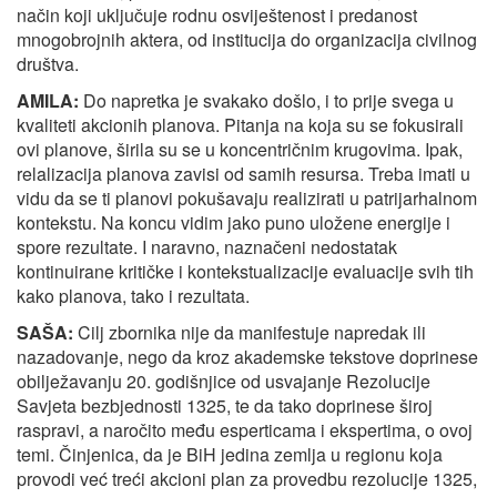
način koji uključuje rodnu osviještenost i predanost
mnogobrojnih aktera, od institucija do organizacija civilnog
društva.
AMILA:
Do napretka je svakako došlo, i to prije svega u
kvaliteti akcionih planova. Pitanja na koja su se fokusirali
ovi planove, širila su se u koncentričnim krugovima. Ipak,
relalizacija planova zavisi od samih resursa. Treba imati u
vidu da se ti planovi pokušavaju realizirati u patrijarhalnom
kontekstu. Na koncu vidim jako puno uložene energije i
spore rezultate. I naravno, naznačeni nedostatak
kontinuirane kritičke i kontekstualizacije evaluacije svih tih
kako planova, tako i rezultata.
SAŠA:
Cilj zbornika nije da manifestuje napredak ili
nazadovanje, nego da kroz akademske tekstove doprinese
obilježavanju 20. godišnjice od usvajanje Rezolucije
Savjeta bezbjednosti 1325, te da tako doprinese široj
raspravi, a naročito među esperticama i ekspertima, o ovoj
temi. Činjenica, da je BiH jedina zemlja u regionu koja
provodi već treći akcioni plan za provedbu rezolucije 1325,