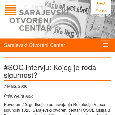
B/H/S
English
Sarajevski Otvoreni Centar
Togg
navig
#SOC intervju: Kojeg je roda
sigurnost?
7 Maja, 2020
Piše: Nejra Agić
Povodom 20. godišnjice od usvajanja Rezolucije Vijeća
sigunosti 1325, Sarajevski otvoreni centar i OSCE Misija u