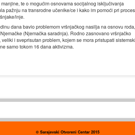
su manjine, te o mogućim osnovama socijalnog isključivanja
la pažnju na transrodne učenike/ce i kako im pomoći pri proce
šnjake/inje.
godinu dana bavio problemom vršnjačkog nasilja na osnovu roda
Njemačke (Njemačka saradnja). Rodno zasnovano vršnjačko
, veliki i sveprisutan problem, kojem se mora pristupati sistemski
 a ne samo tokom 16 dana aktivizma.
© Sarajevski Otvoreni Centar 2015