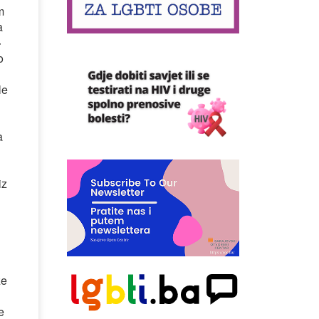
m
a
–
o
le
a
iz
ze
e