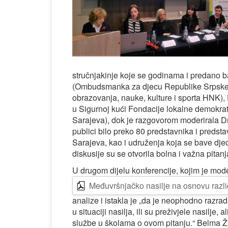
stručnjakinje koje se godinama i predano 
(Ombudsmanka za djecu Republike Srpske),
obrazovanja, nauke, kulture i sporta HNK), 
u Sigurnoj kući Fondacije lokalne demokrat
Sarajeva), dok je razgovorom moderirala Dr
publici bilo preko 80 predstavnika i predsta
Sarajeva, kao i udruženja koja se bave dje
diskusije su se otvorila bolna i važna pitanj
U drugom dijelu konferencije, kojim je mode
Međuvršnjačko nasilje na osnovu različ
analize i istakla je „da je neophodno razr
u situaciji nasilja, ili su preživjele nasilje
službe u školama o ovom pitanju.“ Belma Ži