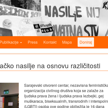
Publikacije
Press
Kontakt
Mapa
Doniraj
ko nasilje na osnovu različitosti
Sarajevski otvoreni centar, nezavisna feminističk
organizacija civilnog društva koja se zalaže za
ljudska prava žena i ljudska prava lezbejki, gej
muškaraca, biseksualnih, transrodnih i interspoln
(LGBTI) osoba ove godine obilježila je 16 dana