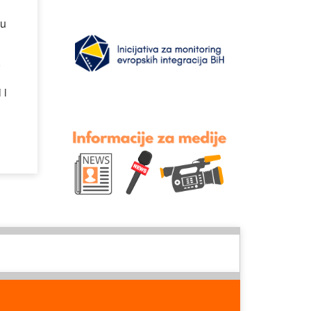
su
,
 i