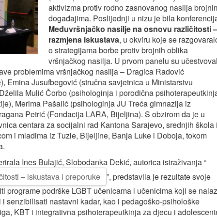
aktivizma protiv rodno zasnovanog nasilja brojni
događajima. Poslijednji u nizu je bila konferencij
Međuvršnjačko nasilje na osnovu različitosti 
razmjena iskustava
, u okviru koje se razgovaral
o strategijama borbe protiv brojnih oblika
vršnjačkog nasilja. U prvom panelu su učestvova
bave problemima vršnjačkog nasilja – Dragica Radović
 Emina Jusufbegović (stručna savjetnica u Ministarstvu
Dželila Mulić Čorbo (psihologinja i porodična psihoterapeutkinj
ije), Merima Pašalić (psihologinja JU Treća gimnazija iz
agana Petrić (Fondacija LARA, Bijeljina). S obzirom da je u
vnica centara za socijalni rad Kantona Sarajevo, srednjih škola 
com i mladima iz Tuzle, Bijeljine, Banja Luke i Doboja, tokom
a.
rirala Ines Bulajić, Slobodanka Dekić, autorica istraživanja “
itosti – iskustava i preporuke
”, predstavila je rezultate svoje
aditi programe podrške LGBT učenicama i učenicima koji se nala
, ali i senzibilisati nastavni kadar, kao i pedagoško-psihološke
ga, KBT i integrativna psihoterapeutkinja za djecu i adolescent