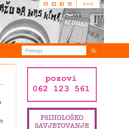
B/H/S
a
ih