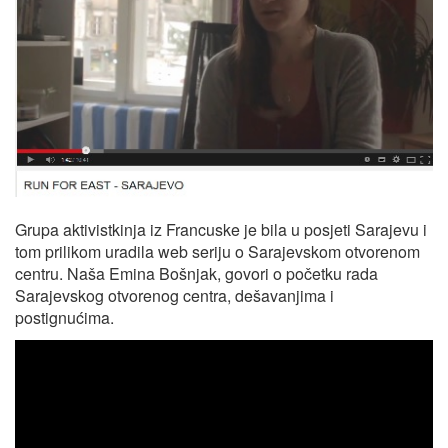
Grupa aktivistkinja iz Francuske je bila u posjeti Sarajevu i
tom prilikom uradila web seriju o Sarajevskom otvorenom
centru. Naša Emina Bošnjak, govori o početku rada
Sarajevskog otvorenog centra, dešavanjima i
postignućima.
Pogledajte desetominutnu web seriju.