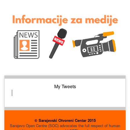
My Tweets
© Sarajevski Otvoreni Centar 2015
Sarajevo Open Centre (SOC) advocates the full respect of human