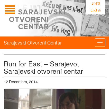
B/H/S
English
Sarajevski Otvoreni Centar
Togg
navig
Run for East – Sarajevo,
Sarajevski otvoreni centar
12 Decembra, 2014