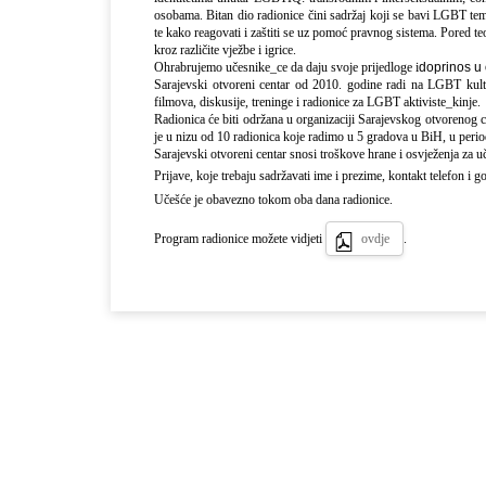
osobama. Bitan dio radionice čini sadržaj koji se bavi LGBT t
te kako reagovati i zaštiti se uz pomoć pravnog sistema. Pored teor
kroz različite vježbe i igrice.
Ohrabrujemo učesnike_ce da daju svoje prijedloge i
doprinos u 
Sarajevski otvoreni centar od 2010. godine radi na LGBT kult
filmova, diskusije, treninge i radionice za LGBT aktiviste_kinje.
Radionica će biti održana u organizaciji Sarajevskog otvorenog
je u nizu od 10 radionica koje radimo u 5 gradova u BiH, u per
Sarajevski otvoreni centar snosi troškove hrane i osvježenja za 
Prijave, koje trebaju sadržavati ime i prezime, kontakt telefon i go
Učešće je obavezno tokom oba dana radionice.
Program radionice možete vidjeti
ovdje
.