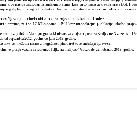
emama kroz pristup zasnovan na ljudskim pravima: koja su to najčešća kršenja prava LGBT oso
ijskog dijela pruženog od facilitatora i facilitatorica, radionica zahtjeva interaktivnost učesnika
osmišljavanju budućih aktivnosti za zajednicu, tokom radionice.
uri i pravima, za i sa LGBT osobama u BiH kroz mnogobrojne publikacije, izložbe, projekc
 centra, a uz podršku Matra programa Ministarstva vanjskih poslova Kraljevine Nizozemske i še
iodu od septembra 2012. godine do juna 2013. godine.
učesnike_ce, međutim nismo u mogućnosti platiti troškove smještaja i prevoza.
dine, te pitanja vezana za radionicu šaljite na mail
jozo@soc.ba
do 22. februara 2013. godine.