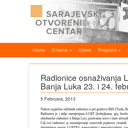
Home
O nama
Vijesti
Programi
Radionice osnaživanja L
Banja Luka 23. i 24. feb
5 Februara, 2013
Nakon uspješno održanih radionica u pet gradova BiH (Tuzla, Ba
Radionica je i dalje namijenjena LGBT (lezbejkama, gej, bise
oktobarske radionice u Banja Luci, pozivamo nove i stare učesnik
Cilj ove radionice je razumijevanje osnovnih pojmova vezanih za
identitetima unutar LGBTIQ: transrodnim i interseksualnim; com