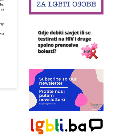
ba,
_ca
ije
sta