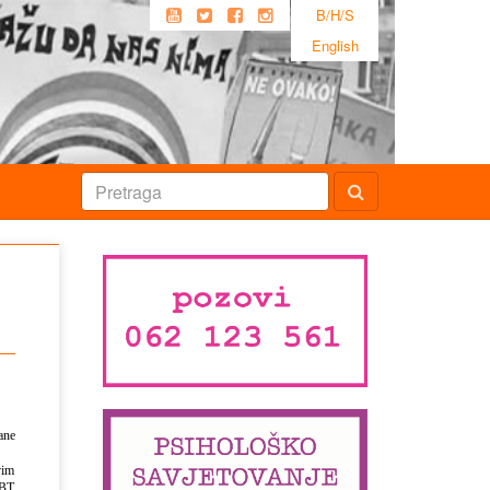
B/H/S
English
ane
vim
GBT