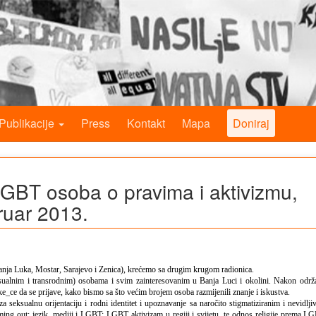
Publikacije
Press
Kontakt
Mapa
Doniraj
GBT osoba o pravima i aktivizmu,
ruar 2013.
nja Luka, Mostar, Sarajevo i Zenica), krećemo sa drugim krugom radionica.
ksualnim i transrodnim) osobama i svim zainteresovanim u Banja Luci i okolini. Nakon održ
e_ce da se prijave, kako bismo sa što većim brojem osoba razmijenili znanje i iskustva.
 seksualnu orijentaciju i rodni identitet i upoznavanje sa naročito stigmatiziranim i nevidlji
ing out; jezik, mediji i LGBT; LGBT aktivizam u regiji i svijetu, te odnos religije prema L