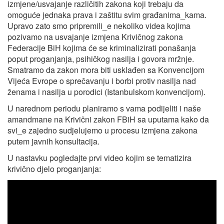
izmjene/usvajanje različitih zakona koji trebaju da
omoguće jednaka prava i zaštitu svim građanima_kama.
Upravo zato smo pripremili_e nekoliko videa kojima
pozivamo na usvajanje izmjena Krivičnog zakona
Federacije BiH kojima će se kriminalizirati ponašanja
poput proganjanja, psihičkog nasilja i govora mržnje.
Smatramo da zakon mora biti usklađen sa Konvencijom
Vijeća Evrope o sprečavanju i borbi protiv nasilja nad
ženama i nasilja u porodici (Istanbulskom konvencijom).
U narednom periodu planiramo s vama podijeliti i naše
amandmane na Krivični zakon FBiH sa uputama kako da
svi_e zajedno sudjelujemo u procesu izmjena zakona
putem javnih konsultacija.
U nastavku pogledajte prvi video kojim se tematizira
krivično djelo proganjanja: