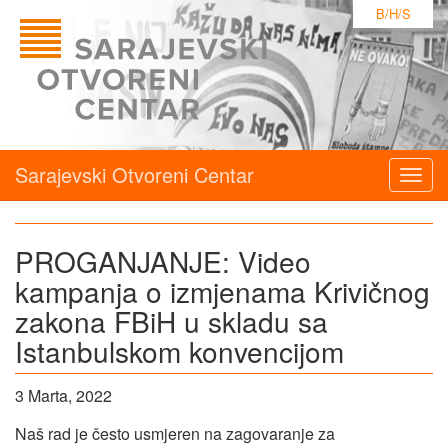
B/H/S
Sarajevski Otvoreni Centar
Togg
navig
PROGANJANJE: Video
kampanja o izmjenama Krivičnog
zakona FBiH u skladu sa
Istanbulskom konvencijom
3 Marta, 2022
Naš rad je često usmjeren na zagovaranje za