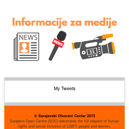
My Tweets
© Sarajevski Otvoreni Centar 2015
Sarajevo Open Centre (SOC) advocates the full respect of human
rights and social inclusion of LGBTI people and women.