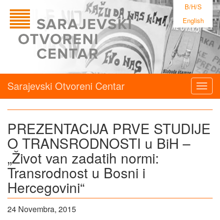
B/H/S
English
Sarajevski Otvoreni Centar
Togg
navig
PREZENTACIJA PRVE STUDIJE
O TRANSRODNOSTI u BiH –
„Život van zadatih normi:
Transrodnost u Bosni i
Hercegovini“
24 Novembra, 2015