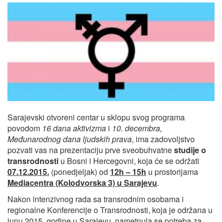
Sarajevski otvoreni centar u sklopu svog programa
povodom
16 dana aktivizma
i
10. decembra,
Međunarodnog dana ljudskih prava
, ima zadovoljstvo
pozvati vas na prezentaciju prve sveobuhvatne
studije o
transrodnosti
u Bosni i Hercegovni, koja će se održati
07.12.2015.
(ponedjeljak) od
12h – 15h
u prostorijama
Mediacentra (Kolodvorska 3) u Sarajevu
.
Nakon intenzivnog rada sa transrodnim osobama i
regionalne Konferencije o Transrodnosti, koja je održana u
junu 2015. godine u Sarajevu, nametnula se potreba za