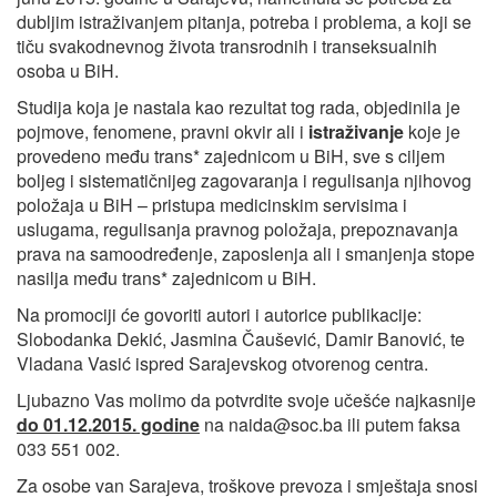
dubljim istraživanjem pitanja, potreba i problema, a koji se
tiču svakodnevnog života transrodnih i transeksualnih
osoba u BiH.
Studija koja je nastala kao rezultat tog rada, objedinila je
pojmove, fenomene, pravni okvir ali i
istraživanje
koje je
provedeno među trans* zajednicom u BiH, sve s ciljem
boljeg i sistematičnijeg zagovaranja i regulisanja njihovog
položaja u BiH – pristupa medicinskim servisima i
uslugama, regulisanja pravnog položaja, prepoznavanja
prava na samoodređenje, zaposlenja ali i smanjenja stope
nasilja među trans* zajednicom u BiH.
Na promociji će govoriti autori i autorice publikacije:
Slobodanka Dekić, Jasmina Čaušević, Damir Banović, te
Vladana Vasić ispred Sarajevskog otvorenog centra.
Ljubazno Vas molimo da potvrdite svoje učešće najkasnije
do 01.12.2015. godine
na
naida@soc.ba
ili putem faksa
033 551 002.
Za osobe van Sarajeva, troškove prevoza i smještaja snosi