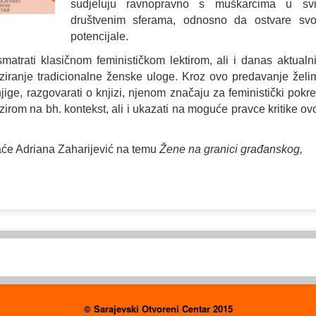
sudjeluju ravnopravno s muškarcima u sv
društvenim sferama, odnosno da ostvare svo
potencijale.
atrati klasičnom feminističkom lektirom, ali i danas aktualn
liziranje tradicionalne ženske uloge. Kroz ovo predavanje želi
jige, razgovarati o knjizi, njenom značaju za feministički pokret
bzirom na bh. kontekst, ali i ukazati na moguće pravce kritike ov
aće Adriana Zaharijević na temu
Žene na granici građanskog,
© Sarajevski Otvoreni Centar 2015