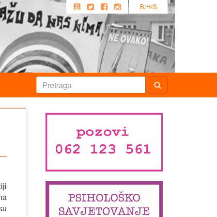
B/H/S
ji
na
su