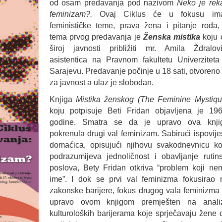
od osam predavanja pod nazivom
Neko je rek
feminizam?.
Ovaj Ciklus će u fokusu ima
feminističke teme, prava žena i pitanje roda,
tema prvog predavanja je
Ženska mistika
koju 
široj javnosti približiti mr. Amila Ždralovi
asistentica na Pravnom fakultetu Univerziteta
Sarajevu. Predavanje počinje u 18 sati, otvoreno 
za javnost a ulaz je slobodan.
Knjiga
Mistika ženskog
(The Feminine Mystiqu
koju potpisuje Beti Fridan objavljena je 196
godine. Smatra se da je upravo ova knji
pokrenula drugi val feminizam. Sabirući ispovijes
domaćica, opisujući njihovu svakodnevnicu ko
podrazumijeva jednoličnost i obavljanje rutins
poslova, Bety Fridan otkriva “problem koji ne
ime”. I dok se prvi val feminizma fokusirao 
zakonske barijere, fokus drugog vala feminizma 
upravo ovom knjigom premješten na anali
kulturoloških barijerama koje sprječavaju žene 