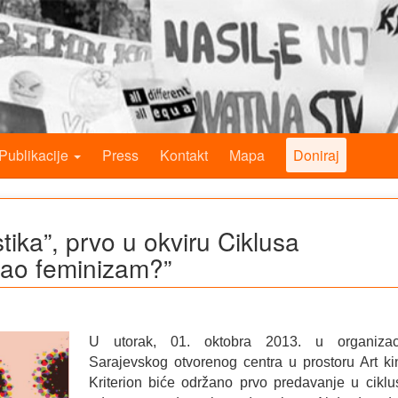
Publikacije
Press
Kontakt
Mapa
Doniraj
ika”, prvo u okviru Ciklusa
kao feminizam?”
U utorak, 01. oktobra 2013. u organizaci
Sarajevskog otvorenog centra u prostoru Art ki
Kriterion biće održano prvo predavanje u ciklu