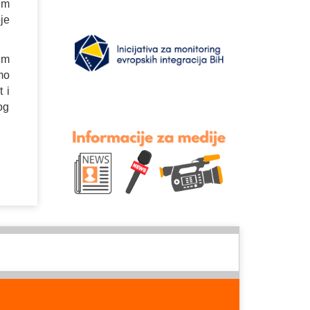
im
je
im
mo
 i
og