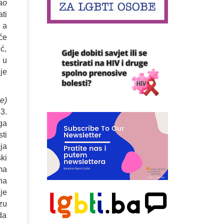
ao
ti
 a
će
ć,
 u
je
e)
3.
ga
ti
ja
ki
ma
na
je
zu
da