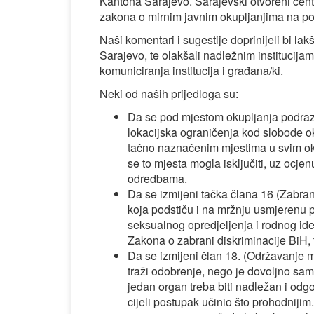
Kantona Sarajevo. Sarajevski otvoreni cen
zakona o mirnim javnim okupljanjima na po
Naši komentari i sugestije doprinijeli bi 
Sarajevo, te olakšali nadležnim institucij
komuniciranja institucija i građana/ki.
Neki od naših prijedloga su:
Da se pod mjestom okupljanja podraz
lokacijska ograničenja kod slobode ok
tačno naznačenim mjestima u svim okol
se to mjesta mogla isključiti, uz ocj
odredbama.
Da se izmijeni tačka člana 16 (Zabra
koja podstiču i na mržnju usmjerenu 
seksualnog opredjeljenja i rodnog id
Zakona o zabrani diskriminacije BiH,
Da se izmijeni član 18. (Održavanje m
traži odobrenje, nego je dovoljno s
jedan organ treba biti nadležan i odg
cijeli postupak učinio što prohodniji