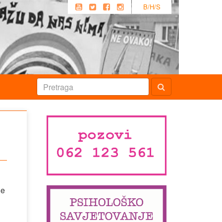
B/H/S
ne