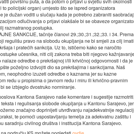
titi površinu puta, a da potom o prijavi u svjetlu svih okolnosti
to policijski organ) umjesto što se ispred organizatora
 je dužan voditi u slučaju kada je potrebno zabraniti saobraćaj
alizacijom odlučivanja o prijavi olakšale bi se obaveze organizato
 cilj razmatranog postupka.
E SANKCIJE, tačnije članovi 29.;30.;31.;32.;33. i 34. Prema
regulišu pravo na slobodu okupljanja ne bi smjeli za cilj imati
kršaja i pratećih sankcija. Uz to, ističemo kako se naročito
ostupke učesnika, niti cilj zakona treba biti njegovo kažnjavanje
nalaze odredbe o prekršajnoj i/ili krivičnoj odgovornosti i da je
pšte poželjno izdvojiti dio sa prekršajima i sankcijama. Naš
štem, neophodno izuzeti odredbe o kaznama jer su kazne
m redu u propisima o javnom redu i miru ili krivično-pravnim
 bi se izbjeglo dvostruko normiranje.
oslova Kantona Sarajevo naše komentare i sugestije razmotriti
og teksta i regulisanja slobode okupljanja u Kantonu Sarajevo, jer
žemo značajno doprinijeti utvrđivanju najadekvatnije regulaci
praksi, te pomoći uspostavljanju temelja za adekvatnu zaštitu i
u saradnju civilnog društva i institucija Kantona Sarajevo.
a na području KS možete pogledati
ovdje.