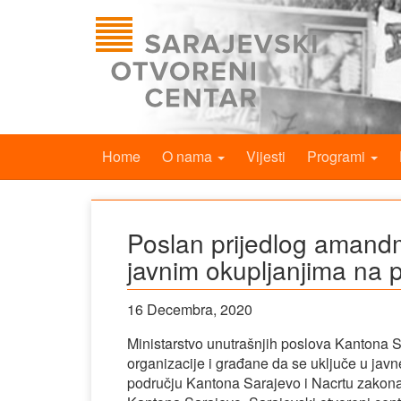
Home
O nama
Vijesti
Programi
Poslan prijedlog amand
javnim okupljanjima na 
16 Decembra, 2020
Ministarstvo unutrašnjih poslova Kantona S
organizacije i građane da se uključe u jav
području Kantona Sarajevo i Nacrtu zakona