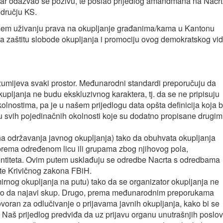
tar odazvao se pozivu, te poslao prijedlog amandmana na Nacrt
dručju KS.
lakšem uživanju prava na okupljanje građanima/kama u Kantonu
ama zaštitu slobode okupljanja i promociju ovog demokratskog vi
umijeva svaki prostor. Međunarodni standardi preporučuju da
upljanja ne budu ekskluzivnog karaktera, tj. da se ne pripisuju
nostima, pa je u našem prijedlogu data opšta definicija koja b
enu svih pojedinačnih okolnosti koje su dodatno propisane drugim
na održavanja javnog okupljanja) tako da obuhvata okupljanja
prema određenom licu ili grupama zbog njihovog pola,
entiteta. Ovim putem usklađuju se odredbe Nacrta s odredbama
 te Krivičnog zakona FBiH.
irnog okupljanja na putu) tako da se organizator okupljanja ne
amo da najavi skup. Drugo, prema međunarodnim preporukama
ovoran za odlučivanje o prijavama javnih okupljanja, kako bi se
m. Naš prijedlog predviđa da uz prijavu organu unutrašnjih poslo