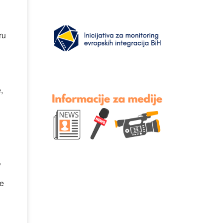
ru
,
,
je