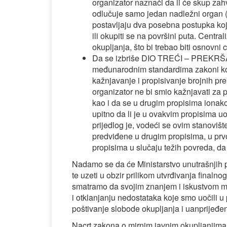
organizator naznači da li će skup zahva
odlučuje samo jedan nadležni organ (i 
postavljaju dva posebna postupka koje
ili okupiti se na površini puta. Centr
okupljanja, što bi trebao biti osnovni
Da se izbriše DIO TREĆI – PREKRŠAJN
međunarodnim standardima zakoni koji 
kažnjavanje i propisivanje brojnih pre
organizator ne bi smio kažnjavati za p
kao i da se u drugim propisima ionako 
upitno da li je u ovakvim propisima uo
prijedlog je, vodeći se ovim stanovi
predviđene u drugim propisima, u prvo
propisima u slučaju težih povreda, da
Nadamo se da će Ministarstvo unutrašnjih p
te uzeti u obzir prilikom utvrđivanja finaln
smatramo da svojim znanjem i iskustvom mo
i otklanjanju nedostataka koje smo uočili u 
poštivanje slobode okupljanja i uanprijeđen
Nacrt zakona o mirnim javnim okupljanjim