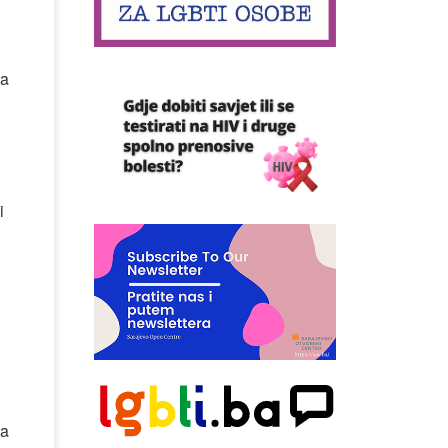
da
i
va