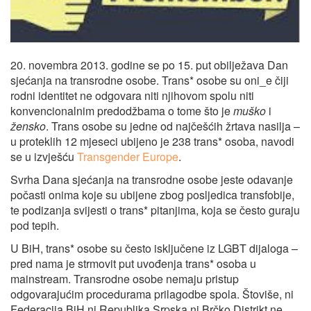
20. novembra 2013. godine se po 15. put obilježava Dan
sjećanja na transrodne osobe. Trans* osobe su oni_e čiji
rodni identitet ne odgovara niti njihovom spolu niti
konvencionalnim predodžbama o tome što je
muško
i
žensko
. Trans osobe su jedne od najčešćih žrtava nasilja –
u proteklih 12 mjeseci ubijeno je 238 trans* osoba, navodi
se u izvješću
Transgender Europe
.
Svrha Dana sjećanja na transrodne osobe jeste odavanje
počasti onima koje su ubijene zbog posljedica transfobije,
te podizanja svijesti o trans* pitanjima, koja se često guraju
pod tepih.
U BiH, trans* osobe su često isključene iz LGBT dijaloga –
pred nama je strmovit put uvođenja trans* osoba u
mainstream. Transrodne osobe nemaju pristup
odgovarajućim procedurama prilagodbe spola. Štoviše, ni
Federacija BiH ni Republika Srpska ni Brčko Distrikt ne