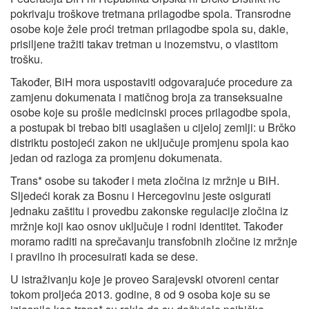
pokrivaju troškove tretmana prilagodbe spola. Transrodne
osobe koje žele proći tretman prilagodbe spola su, dakle,
prisiljene tražiti takav tretman u inozemstvu, o vlastitom
trošku.
Također, BiH mora uspostaviti odgovarajuće procedure za
zamjenu dokumenata i matičnog broja za transeksualne
osobe koje su prošle medicinski proces prilagodbe spola,
a postupak bi trebao biti usaglašen u cijeloj zemlji: u Brčko
distriktu postojeći zakon ne uključuje promjenu spola kao
jedan od razloga za promjenu dokumenata.
Trans* osobe su također i meta zločina iz mržnje u BiH.
Sljedeći korak za Bosnu i Hercegovinu jeste osigurati
jednaku zaštitu i provedbu zakonske regulacije zločina iz
mržnje koji kao osnov uključuje i rodni identitet. Također
moramo raditi na sprečavanju transfobnih zločine iz mržnje
i pravilno ih procesuirati kada se dese.
U istraživanju koje je proveo Sarajevski otvoreni centar
tokom proljeća 2013. godine, 8 od 9 osoba koje su se