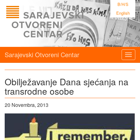
B/H/S
English
Sarajevski Otvoreni Centar
Togg
navig
Obilježavanje Dana sjećanja na
transrodne osobe
20 Novembra, 2013