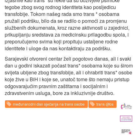
izjasnile kao trans* su rekle da su doživjele psihičke
tegobe zbog svog rodnog identiteta kao posljedicu
transfobije. Tokom našeg rada smo trans * osobama
pružali podršku, bilo da se radilo o pomoći za promjenu
službenih dokumenata, kroz razne aktivnosti u zajednici,
prikupljanju sredstava za medicinsku prilagodbu spola, i
preporučujemo svima koji propituju ustaljene rodne
identitete i uloge da nas kontaktiraju za podršku.
Sarajevski otvoreni centar želi pogotovo danas, ali i svaki
dan u godini iskazati počast trans* osobama koje su širom
svijeta ubijene zbog transfobije, ali i ohrabriti trans* osobe
koje žive u BiH i koje se, unatoč tome što nemaju pristup
odgovarajućim pravnim zaštitama i socijalnim i
zdravstvenim usluga, bore za inkluzivnije društvo.
međunarodni dan sjećanja na trans osobe
trans @bs