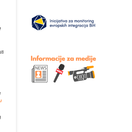
H
ti
i
u
g