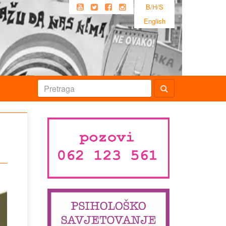
B/H/S
English