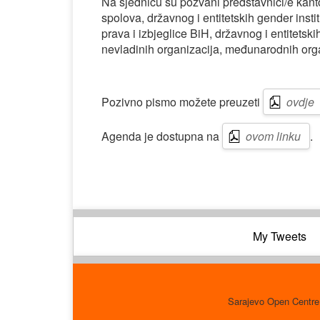
Na sjednicu su pozvani predstavnici/e kanto
spolova, državnog i entitetskih gender inst
prava i izbjeglice BiH, državnog i entitetsk
nevladinih organizacija, međunarodnih org
Pozivno pismo možete preuzeti
ovdje
Agenda je dostupna na
ovom linku
.
My Tweets
Sarajevo Open Centre 