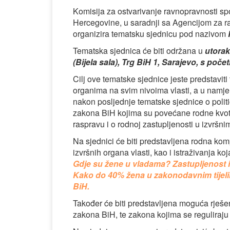
Komisija za ostvarivanje ravnopravnosti 
Hercegovine, u saradnji sa Agencijom za r
organizira tematsku sjednicu pod nazivom
Tematska sjednica će biti održana u
utorak
(Bijela sala), Trg BiH 1, Sarajevo, s poče
Cilj ove tematske sjednice jeste predstavit
organima na svim nivoima vlasti, a u namjer
nakon posljednje tematske sjednice o politi
zakona BiH kojima su povećane rodne kvote 
raspravu i o rodnoj zastupljenosti u izvršni
Na sjednici će biti predstavljena rodna k
izvršnih organa vlasti, kao i istraživanja k
Gdje su žene u vladama? Zastupljenost i 
Kako do 40% žena u zakonodavnim tijeli
BiH.
Također će biti predstavljena moguća rješe
zakona BiH, te zakona kojima se reguliraju