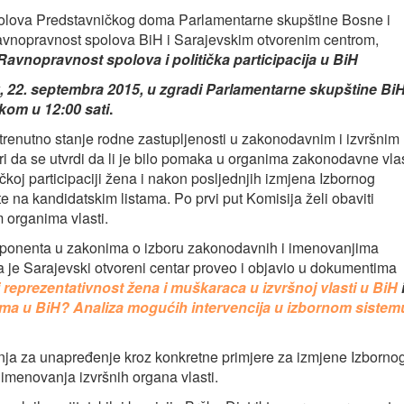
spolova Predstavničkog doma Parlamentarne skupštine Bosne i
avnopravnost spolova BiH i Sarajevskim otvorenim centrom,
Ravnopravnost spolova i politička participacija u BiH
, 22. septembra 2015, u zgradi Parlamentarne skupštine Bi
tkom u 12:00 sati
.
i trenutno stanje rodne zastupljenosti u zakonodavnim i izvršnim
i da se utvrdi da li je bilo pomaka u organima zakonodavne vlas
čkoj participaciji žena i nakon posljednjih izmjena Izbornog
na kandidatskim listama. Po prvi put Komisija želi obaviti
m organima vlasti.
omponenta u zakonima o izboru zakonodavnih i imenovanjima
oja je Sarajevski otvoreni centar proveo i objavio u dokumentima
reprezentativnost žena i muškaraca u izvršnoj vlasti u BiH
ma u BiH? Analiza mogućih intervencija u izbornom sistem
nja za unapređenje kroz konkretne primjere za izmjene Izborno
 imenovanja izvršnih organa vlasti.