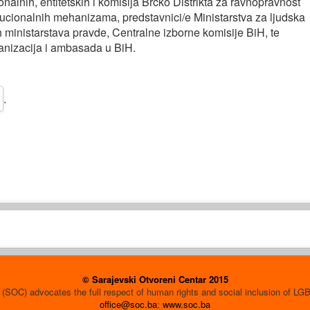
nalnih, entitetskih i komisija Brčko Distrikta za ravnopravnost
itucionalnih mehanizama, predstavnici/e Ministarstva za ljudska
ih ministarstava pravde, Centralne izborne komisije BiH, te
anizacija i ambasada u BiH.
.
© Sarajevski Otvoreni Centar 2015
(SOC) advocates the full respect of human rights and social inclusion of L
office@soc.ba
;
www.soc.ba