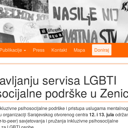
Publikacije
Press
Kontakt
Mapa
Doniraj
avljanju servisa LGBTI
socijalne podrške u Zenic
nkluzivne psihosocijalne podrške i pristupa uslugama mentalno
e u organizaciji Sarajevskog otvorenog centra
12. i 13. jula
održa
-to-peer) savjetovanja i pružanja inkluzivne psihosocijalne
a za LGBTI osobe.