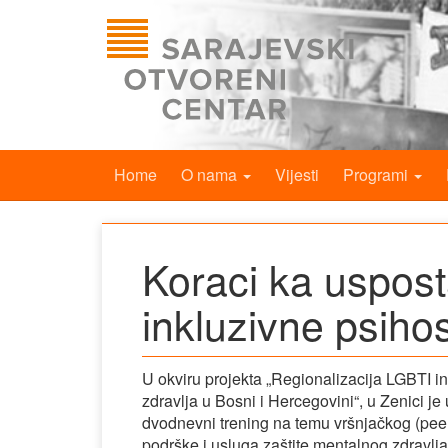
Home
O nama
Vijesti
Programi
Koraci ka uspost
inkluzivne psiho
U okviru projekta „Regionalizacija LGBTI i
zdravlja u Bosni i Hercegovini“, u Zenici j
dvodnevni trening na temu vršnjačkog (peer
podrške i usluga zaštite mentalnog zdravlj