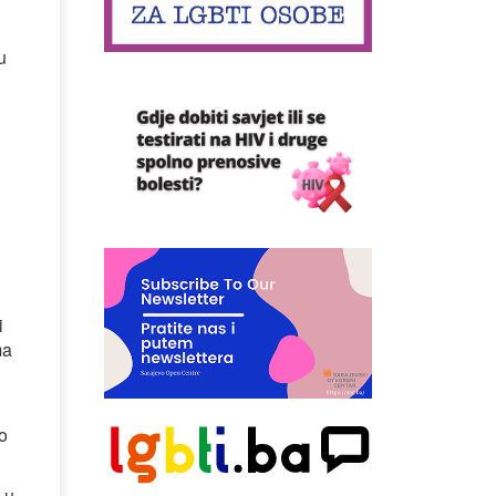
u
i
ma
o
 u