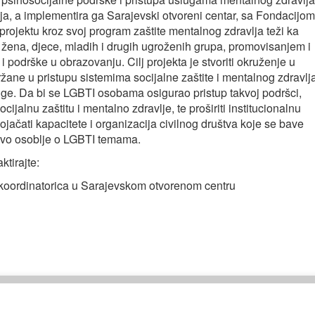
ja, a implementira ga Sarajevski otvoreni centar, sa Fondacijom
 projektu kroz svoj program zaštite mentalnog zdravlja teži ka
u žena, djece, mladih i drugih ugroženih grupa, promovisanjem i
i podrške u obrazovanju. Cilj projekta je stvoriti okruženje u
žane u pristupu sistemima socijalne zaštite i mentalnog zdravlj
sluge. Da bi se LGBTI osobama osigurao pristup takvoj podršci,
ijalnu zaštitu i mentalno zdravlje, te proširiti institucionalnu
jačati kapacitete i organizacija civilnog društva koje se bave
hovo osoblje o LGBTI temama.
ktirajte:
koordinatorica u Sarajevskom otvorenom centru