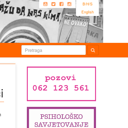
B/H/S
English
i
g
n