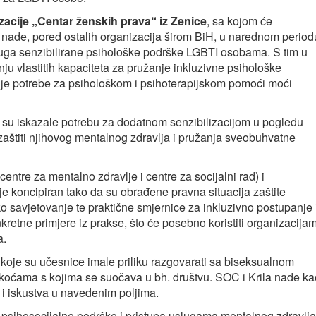
zacije „Centar ženskih prava“ iz Zenice
, sa kojom će
a nade, pored ostalih organizacija širom BiH, u narednom period
sluga senzibilirane psihološke podrške LGBTI osobama. S tim u
nju vlastitih kapaciteta za pružanje inkluzivne psihološke
lje potrebe za psihološkom i psihoterapijskom pomoći moći
, su iskazale potrebu za dodatnom senzibilizacijom u pogledu
aštiti njihovog mentalnog zdravlja i pružanja sveobuhvatne
centre za mentalno zdravlje i centre za socijalni rad) i
g je koncipiran tako da su obrađene pravna situacija zaštite
o savjetovanje te praktične smjernice za inkluzivno postupanje 
retne primjere iz prakse, što će posebno koristiti organizacija
a.
iru koje su učesnice imale priliku razgovarati sa biseksualnom
oćama s kojima se suočava u bh. društvu. SOC i Krila nade ka
 i iskustva u navedenim poljima.
 psihosocijalne podrške i pristupa uslugama mentalnog zdravlja