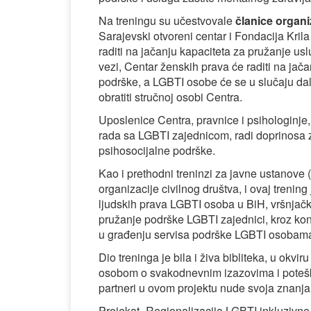
Na treningu su učestvovale
članice organi
Sarajevski otvoreni centar i Fondacija Kril
raditi na jačanju kapaciteta za pružanje u
vezi, Centar ženskih prava će raditi na jača
podrške, a LGBTI osobe će se u slučaju da
obratiti stručnoj osobi Centra.
Uposlenice Centra, pravnice i psihologinje
rada sa LGBTI zajednicom, radi doprinosa z
psihosocijalne podrške.
Kao i prethodni treninzi za javne ustanove (
organizacije civilnog društva, i ovaj trenin
ljudskih prava LGBTI osoba u BiH, vršnjačk
pružanje podrške LGBTI zajednici, kroz konk
u građenju servisa podrške LGBTI osobam
Dio treninga je bila i živa bibliteka, u okv
osobom o svakodnevnim izazovima i potešk
partneri u ovom projektu nude svoja znanja
Projekat „Regionalizacija LGBTI inkluzivne