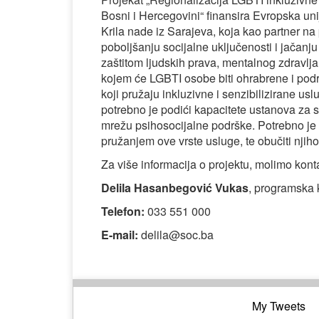
Bosni i Hercegovini“ finansira Evropska uni
Krila nade iz Sarajeva, koja kao partner na
poboljšanju socijalne uključenosti i jačanj
zaštitom ljudskih prava, mentalnog zdravlja 
kojem će LGBTI osobe biti ohrabrene i podr
koji pružaju inkluzivne i senzibilizirane u
potrebno je podići kapacitete ustanova za soc
mrežu psihosocijalne podrške. Potrebno je o
pružanjem ove vrste usluge, te obučiti nji
Za više informacija o projektu, molimo konta
Delila Hasanbegović Vukas
, programska 
Telefon:
033 551 000
E-mail:
delila@soc.ba
My Tweets