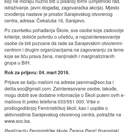
koji ne moraju nužno biti u pisanoj formi (umjetnički rad,
istraživanje, javni događaj, zagovaračka akcija). Mjesto
izvođenja nastave je prostor Sarajevskog otvorenog
centra, adresa: Čekaluša 16, Sarajevo.
Po završetku pohađanja Škole, sve osobe koje zadovolje
kriterije, dobiće potvrdu o učešću, a najzainteresovanije
osobe će biti pozvane da rade sa Sarajevskim otvorenim
centrom i drugim organizacijama na zagovaranju za teme
koje se tiču prava žena, manjinskih i marginaliziranih
grupa u BiH.
Rok za prijavu: 04. mart 2016.
Prijave se šalju mailom na adrese
jasmina@soc.ba
i
delila.soc@gmail.com
. Zainteresovane osobe, takođe,
mogu dobiti sve dodatne informacije o Školi putem ovih e-
mailova ili preko telefona 033/551 000. Više o
prošlogodišnjoj Feminističkoj školi, kao i uopšte o
aktivnostima Sarajevskog otvorenog centra, potražite na
www.soc.ba.
Realizaciju Feminističke škole Žarana Papić finansijski