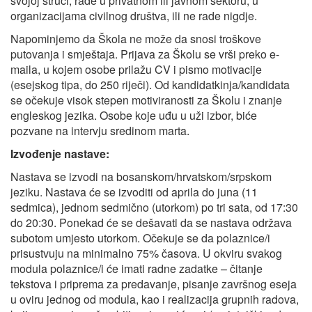
svojoj struci, rade u privatnom ili javnom sektoru, u
organizacijama civilnog društva, ili ne rade nigdje.
Napominjemo da Škola ne može da snosi troškove
putovanja i smještaja. Prijava za Školu se vrši preko e-
maila, u kojem osobe prilažu CV i pismo motivacije
(esejskog tipa, do 250 riječi). Od kandidatkinja/kandidata
se očekuje visok stepen motiviranosti za Školu i znanje
engleskog jezika. Osobe koje uđu u uži izbor, biće
pozvane na intervju sredinom marta.
Izvođenje nastave:
Nastava se izvodi na bosanskom/hrvatskom/srpskom
jeziku. Nastava će se izvoditi od aprila do juna (11
sedmica), jednom sedmično (utorkom) po tri sata, od 17:30
do 20:30. Ponekad će se dešavati da se nastava održava
subotom umjesto utorkom. Očekuje se da polaznice/i
prisustvuju na minimalno 75% časova. U okviru svakog
modula polaznice/i će imati radne zadatke – čitanje
tekstova i priprema za predavanje, pisanje završnog eseja
u oviru jednog od modula, kao i realizacija grupnih radova,