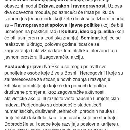
obavezni modul
Država, zakon i ravnopravnost.
Uz ova
dva obavezna modula, polaznice/ci će imati priliku da
izaberu još jedan modul koji žele da slušaju. Izborni moduli
su –
Ravnopravnost spolova i javne politike
(koji će biti
usmejren na praktični rad) i
Kultura, ideologija, etika
(koji
će biti usmjeren na teorijska znanja).
Seminar
, koji će se
realizovati u drugoj polovini godine, ticat će se
zagovaranja i aktivizma kroz feminističku intervenciju u
javnom prostoru ili zagovaračku akciju.
Postupak prijave:
Na Školu se mogu prijaviti sve
punoljetne osobe koje žive u Bosni i Hercegovini i koje su
zainteresovane za sticanje novih znanja i razvijanje
kritičkog promišljanja koje će im pomoći da potiču
društvene promjene, kroz zagovaračke aktivnosti,
aktivističke akcije, ili različite vrste naučnih i umjetničkih
radova. Podjednako su dobrodošle studentice/i
humanističkih, društvenih, tehničkih, prirodnih nauka ili
umjetničkih fakulteta, kao i one osobe koje ne studiraju.
Dobrodošle su i osobe koje razvijaju poslovne karijere u