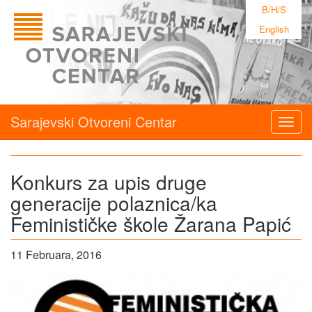
B/H/S
English
Sarajevski Otvoreni Centar
Togg
navig
Konkurs za upis druge
generacije polaznica/ka
Feminističke škole Žarana Papić
11 Februara, 2016