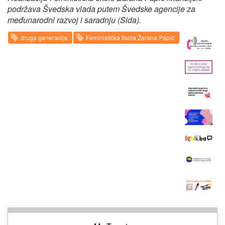
podržava Švedska vlada putem Švedske agencije za
međunarodni razvoj i saradnju (Sida).
druga generacija
Feministička škola Žarana Papić