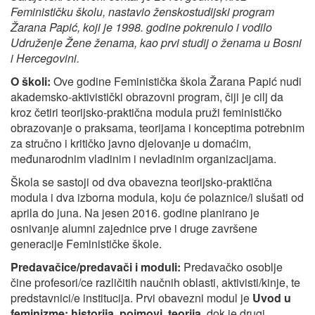
Feminističku školu,
nastavio ženskostudijski program
Žarana Papić, koji je 1998. godine pokrenulo i vodilo
Udruženje Žene ženama, kao prvi studij o ženama u Bosni
i Hercegovini.
O školi:
Ove godine Feministička škola Žarana Papić nudi
akademsko-aktivistički obrazovni program, čiji je cilj da
kroz četiri teorijsko-praktična modula pruži feminističko
obrazovanje o praksama, teorijama i konceptima potrebnim
za stručno i kritičko javno djelovanje u domaćim,
međunarodnim vladinim i nevladinim organizacijama.
Škola se sastoji od dva obavezna teorijsko-praktična
modula i dva izborna modula, koju će polaznice/i slušati od
aprila do juna. Na jesen 2016. godine planirano je
osnivanje alumni zajednice prve i druge završene
generacije Feminističke škole.
Predavačice/predavači i moduli:
Predavačko osoblje
čine profesori/ce različitih naučnih oblasti, aktivisti/kinje, te
predstavnici/e institucija. Prvi obavezni modul je
Uvod u
feminizme: historija, pojmovi, teorija
, dok je drugi