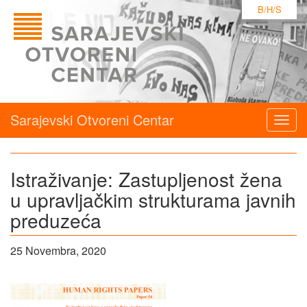
B/H/S
Sarajevski Otvoreni Centar
Togg
navig
Istraživanje: Zastupljenost žena
u upravljačkim strukturama javnih
preduzeća
25 Novembra, 2020