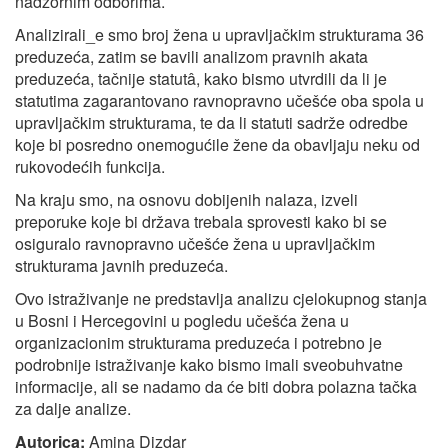
nadzornim odborima.
Analizirali_e smo broj žena u upravljačkim strukturama 36
preduzeća, zatim se bavili analizom pravnih akata
preduzeća, tačnije statutâ, kako bismo utvrdili da li je
statutima zagarantovano ravnopravno učešće oba spola u
upravljačkim strukturama, te da li statuti sadrže odredbe
koje bi posredno onemogućile žene da obavljaju neku od
rukovodećih funkcija.
Na kraju smo, na osnovu dobijenih nalaza, izveli
preporuke koje bi država trebala sprovesti kako bi se
osiguralo ravnopravno učešće žena u upravljačkim
strukturama javnih preduzeća.
Ovo istraživanje ne predstavlja analizu cjelokupnog stanja
u Bosni i Hercegovini u pogledu učešća žena u
organizacionim strukturama preduzeća i potrebno je
podrobnije istraživanje kako bismo imali sveobuhvatne
informacije, ali se nadamo da će biti dobra polazna tačka
za dalje analize.
Autorica:
Amina Dizdar