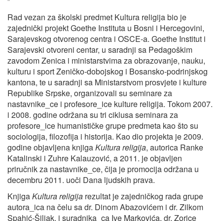
Rad vezan za školski predmet Kultura religija bio je
zajednički projekt Goethe Instituta u Bosni i Hercegovini,
Sarajevskog otvorenog centra i OSCE-a. Goethe Institut i
Sarajevski otvoreni centar, u saradnji sa Pedagoškim
zavodom Zenica i ministarstvima za obrazovanje, nauku,
kulturu i sport Zeničko-dobojskog i Bosansko-podrinjskog
kantona, te u saradnji sa Ministarstvom prosvjete i kulture
Republike Srpske, organizovali su seminare za
nastavnike_ce i profesore_ice kulture religija. Tokom 2007.
i 2008. godine održana su tri ciklusa seminara za
profesore_ice humanističke grupe predmeta kao što su
sociologija, filozofija i historija. Kao dio projekta je 2009.
godine objavljena knjiga
Kultura religija
, autorica Ranke
Katalinski i Zuhre Kalauzović, a 2011. je objavljen
priručnik za nastavnike_ce, čija je promocija održana u
decembru 2011. uoči Dana ljudskih prava.
Knjiga
Kultura religija
rezultat je zajedničkog rada grupe
autora_ica na čelu sa dr. Dinom Abazovićem i dr. Zilkom
Spahić-Šiljak, i suradnika_ca Ive Markovića, dr. Zorice