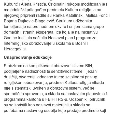
Kuburić i Alena Kristića. Originalni rukopis modificiran je i
metodološki prilagođen predmetu Kultura religija, a na
njegovoj pripremi radile su Ranka Katalinski, Melisa Forić i
Bojana Dujković-Blagojević. Struktura udžbenika
temeljena je na prethodnom okviru i smjernicama grupe
domaćih i stranih eksperata_ica koja je na inicijativu
Goethe Instituta sačinila Nastavni plan i program za
interreligijsko obrazovanje u školama u Bosni i
Hercegovini.
Unapređivanje edukacije
S obzirom na komplikovani obrazovni sistem BiH,
podijeljene nadležnosti te senzitivnost teme, i jedan
drukčiji, otvoreniji, odnosno interdisciplinarni pristup
religijskom obrazovanju, predmet Kultura religija nikada
nije sistematski uvršten u obrazovni sistem, već se
sporadično sprovodio, u skladu sa nastavnim planovima i
programima kantona u FBiH i RS-u. Udžbenik i priručnik
su se koristili kao nastavni materijali u skladu sa
potrebama nastavnog osoblja koje predaje predmete koji