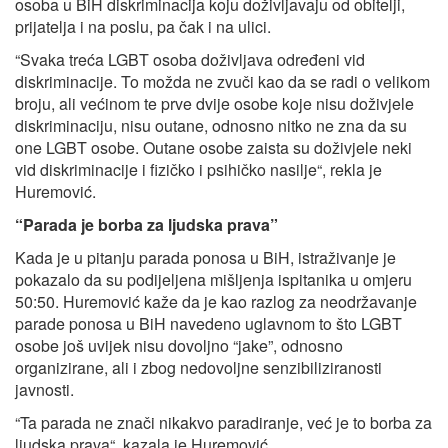
osoba u BiH diskriminacija koju doživljavaju od obitelji,
prijatelja i na poslu, pa čak i na ulici.
“Svaka treća LGBT osoba doživljava određeni vid
diskriminacije. To možda ne zvuči kao da se radi o velikom
broju, ali većinom te prve dvije osobe koje nisu doživjele
diskriminaciju, nisu outane, odnosno nitko ne zna da su
one LGBT osobe. Outane osobe zaista su doživjele neki
vid diskriminacije i fizičko i psihičko nasilje“, rekla je
Huremović.
“Parada je borba za ljudska prava”
Kada je u pitanju parada ponosa u BiH, istraživanje je
pokazalo da su podijeljena mišljenja ispitanika u omjeru
50:50. Huremović kaže da je kao razlog za neodržavanje
parade ponosa u BiH navedeno uglavnom to što LGBT
osobe još uvijek nisu dovoljno “jake”, odnosno
organizirane, ali i zbog nedovoljne senzibiliziranosti
javnosti.
“Ta parada ne znači nikakvo paradiranje, već je to borba za
ljudska prava“, kazala je Huremović.