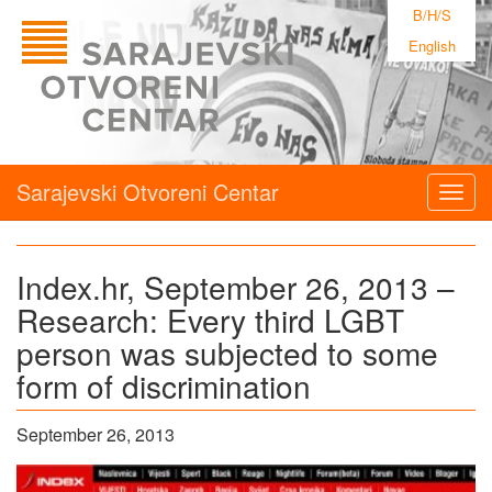
B/H/S
English
Sarajevski Otvoreni Centar
Togg
navig
Index.hr, September 26, 2013 –
Research: Every third LGBT
person was subjected to some
form of discrimination
September 26, 2013