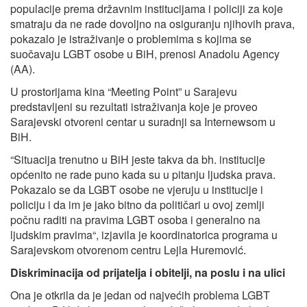
populacije prema državnim institucijama i policiji za koje
smatraju da ne rade dovoljno na osiguranju njihovih prava,
pokazalo je istraživanje o problemima s kojima se
suočavaju LGBT osobe u BiH, prenosi Anadolu Agency
(AA).
U prostorijama kina “Meeting Point” u Sarajevu
predstavljeni su rezultati istraživanja koje je proveo
Sarajevski otvoreni centar u suradnji sa Internewsom u
BiH.
“Situacija trenutno u BiH jeste takva da bh. institucije
općenito ne rade puno kada su u pitanju ljudska prava.
Pokazalo se da LGBT osobe ne vjeruju u institucije i
policiju i da im je jako bitno da političari u ovoj zemlji
počnu raditi na pravima LGBT osoba i generalno na
ljudskim pravima“, izjavila je koordinatorica programa u
Sarajevskom otvorenom centru Lejla Huremović.
Diskriminacija od prijatelja i obitelji, na poslu i na ulici
Ona je otkrila da je jedan od najvećih problema LGBT