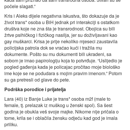
počele slagati.”
Kris i Aleks dijele negativna iskustva, što dokazuje da je
život trans* osoba u BiH jednak pri interakciji s ostatkom
društva koje ne zna šta je transrodnost. Obojica su bili
žrtve psihičkog i fizičkog nasilja, jer su doživljavani kao
gay muškarci. Krisa je prije nekoliko mjeseci zaustavila
policijska patrola dok se vraćao kući i tražila mu
dokumente. Pošto su mu dokumenti bili ukradeni, sa
sobom je imao papirologiju koja to potvrđuje. “Uslijedio je
pogled gađenja kada je policajac pročitao moje biološko
ime koje se ne podudara s mojim pravim imenom.” Potom
su ga pretresli od glave do pete.
Podrška porodice i prijatelja
Lara (40) iz Banje Luke je trans* osoba m2f (male to
female, tj. prelazak iz muškog u ženski spol). Sa šest
godina je obukla veš svoje majke. Nikome nije pričala o
tome, krila se i oblačila žensku odjeću kad god je imala
priliku.