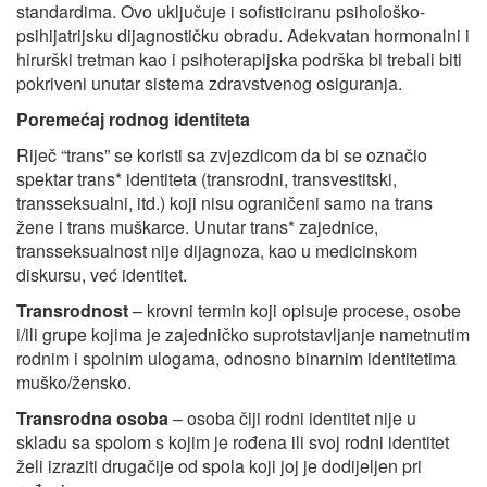
standardima. Ovo uključuje i sofisticiranu psihološko-
psihijatrijsku dijagnostičku obradu. Adekvatan hormonalni i
hirurški tretman kao i psihoterapijska podrška bi trebali biti
pokriveni unutar sistema zdravstvenog osiguranja.
Poremećaj rodnog identiteta
Riječ “trans” se koristi sa zvjezdicom da bi se označio
spektar trans* identiteta (transrodni, transvestitski,
transseksualni, itd.) koji nisu ograničeni samo na trans
žene i trans muškarce. Unutar trans* zajednice,
transseksualnost nije dijagnoza, kao u medicinskom
diskursu, već identitet.
Transrodnost
– krovni termin koji opisuje procese, osobe
i/ili grupe kojima je zajedničko suprotstavljanje nametnutim
rodnim i spolnim ulogama, odnosno binarnim identitetima
muško/žensko.
Transrodna osoba
– osoba čiji rodni identitet nije u
skladu sa spolom s kojim je rođena ili svoj rodni identitet
želi izraziti drugačije od spola koji joj je dodijeljen pri