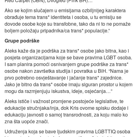
Red Carpet (OBN), Dvogled (Pink BH)…
Ako se kojim slučajem u emisijama ozbiljnijeg karaktera
obrađuje tema trans* identiteta i osoba, u tu emisiju se
dovode osobe koje su transfobne, tako da ni to ne pomaže
boljem položaju pripadnika/ca trans* populacije.”
Grupe podrške
Aleks kaže da je podrška za trans* osobe jako bitna, kao i
posjeta organizacijama koje se bave pravima LGBT osoba.
I sam planira pomoći osnivanjem grupe podrške za trans*
osobe nakon završetka studija i povratka u BiH. “Nama je
prvo potrebno osvještavanje i jačanje trans* zajednice.
Jako je bitno da trans* osobe imaju siguran prostor u kojem
mogu da razmjenjuju iskustva, ideje, osjećanja…”
Aleks ističe i važnost promjene postojeće legislative, te
edukacije stručnjaka/inja, dok Kris ovome spisku dodaje i
edukaciju javnosti o samoj transrodnosti, za koju malo ko
zna šta uopće znači.
Udruženja koja se bave ljudskim pravima LGBTTIQ osoba