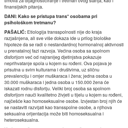
timova za dijagnosticiranje i tretman ovog stanja, kao i
finansijskih pitanja.
DANI: Kako se pristupa trans* osobama pri
psihološkom tretmanu?
PAŠALIĆ:
Etiologija transspolnosti nije do kraja
razjašnjena, ali sve više dokaza ide u prilog biološke
hipoteze da se radi o nestandardnoj hormonalnoj aktivnosti
u prenatalnoj fazi razvoja. Većina osoba sa spolnom
disforijom već od najranijeg djetinjstva pokazuje
neprihvatanje spola u kojem su rođeni. Ova pojava je
prisutna u svim kulturama i društvima, uz sličnu
prevalenciju i omjer muškaraca i žena; jedna osoba u
30.000 muškaraca i jedna osoba u 150.000 žena će
iskazati rodnu disforiju. Veliki broj osoba sa spolnom
disforijom nauči kvalitetno živjeti u tijelu u kojem su rođeni,
najčešće kao homoseksualne osobe. Izvjestan broj njih će
se nastaviti razvijati kao transspolne osobe, a njihova
seksualna orijentacija može biti homoseksualna i
heteroseksualna.