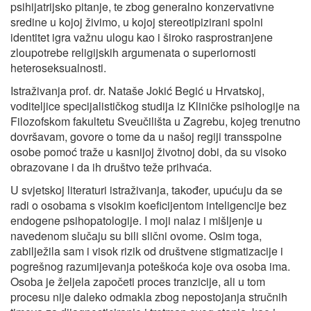
psihijatrijsko pitanje, te zbog generalno konzervativne
sredine u kojoj živimo, u kojoj stereotipizirani spolni
identitet igra važnu ulogu kao i široko rasprostranjene
zloupotrebe religijskih argumenata o superiornosti
heteroseksualnosti.
Istraživanja prof. dr. Nataše Jokić Begić u Hrvatskoj,
voditeljice specijalističkog studija iz Kliničke psihologije na
Filozofskom fakultetu Sveučilišta u Zagrebu, kojeg trenutno
dovršavam, govore o tome da u našoj regiji transspolne
osobe pomoć traže u kasnijoj životnoj dobi, da su visoko
obrazovane i da ih društvo teže prihvaća.
U svjetskoj literaturi istraživanja, također, upućuju da se
radi o osobama s visokim koeficijentom inteligencije bez
endogene psihopatologije. I moji nalaz i mišljenje u
navedenom slučaju su bili slični ovome. Osim toga,
zabilježila sam i visok rizik od društvene stigmatizacije i
pogrešnog razumijevanja poteškoća koje ova osoba ima.
Osoba je željela započeti proces tranzicije, ali u tom
procesu nije daleko odmakla zbog nepostojanja stručnih