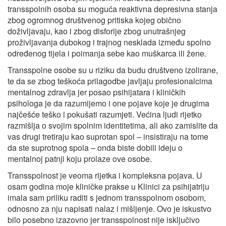
transspolnih osoba su moguća reaktivna depresivna stanja
zbog ogromnog društvenog pritiska kojeg obično
doživljavaju, kao i zbog disforije zbog unutrašnjeg
proživljavanja dubokog i trajnog nesklada između spolno
određenog tijela i poimanja sebe kao muškarca ili žene.
Transspolne osobe su u riziku da budu društveno izolirane,
te da se zbog teškoća prilagodbe javljaju profesionalcima
mentalnog zdravlja jer posao psihijatara i kliničkih
psihologa je da razumijemo i one pojave koje je drugima
najčešće teško i pokušati razumjeti. Većina ljudi rijetko
razmišlja o svojim spolnim identitetima, ali ako zamislite da
vas drugi tretiraju kao suprotan spol – insistiraju na tome
da ste suprotnog spola – onda biste dobili ideju o
mentalnoj patnji koju prolaze ove osobe.
Transspolnost je veoma rijetka i kompleksna pojava. U
osam godina moje kliničke prakse u Klinici za psihijatriju
imala sam priliku raditi s jednom transspolnom osobom,
odnosno za nju napisati nalaz i mišljenje. Ovo je iskustvo
bilo posebno izazovno jer transspolnost nije isključivo