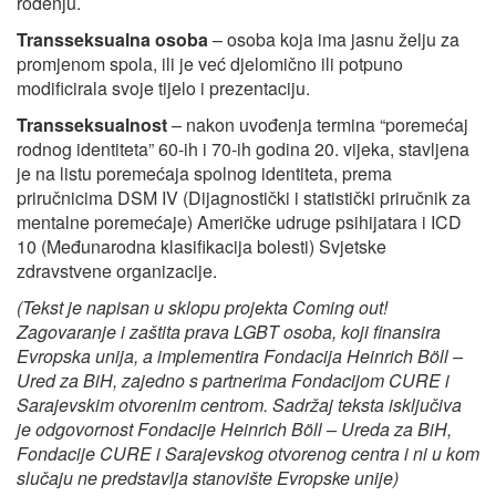
rođenju.
Transseksualna osoba
– osoba koja ima jasnu želju za
promjenom spola, ili je već djelomično ili potpuno
modificirala svoje tijelo i prezentaciju.
Transseksualnost
– nakon uvođenja termina “poremećaj
rodnog identiteta” 60-ih i 70-ih godina 20. vijeka, stavljena
je na listu poremećaja spolnog identiteta, prema
priručnicima DSM IV (Dijagnostički i statistički priručnik za
mentalne poremećaje) Američke udruge psihijatara i ICD
10 (Međunarodna klasifikacija bolesti) Svjetske
zdravstvene organizacije.
(Tekst je napisan u sklopu projekta Coming out!
Zagovaranje i zaštita prava LGBT osoba, koji finansira
Evropska unija, a implementira Fondacija Heinrich Böll –
Ured za BiH, zajedno s partnerima Fondacijom CURE i
Sarajevskim otvorenim centrom. Sadržaj teksta isključiva
je odgovornost Fondacije Heinrich Böll – Ureda za BiH,
Fondacije CURE i Sarajevskog otvorenog centra i ni u kom
slučaju ne predstavlja stanovište Evropske unije)