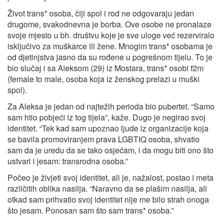
Život trans* osoba, čiji spol i rod ne odgovaraju jedan
drugome, svakodnevna je borba. Ove osobe ne pronalaze
svoje mjesto u bh. društvu koje je sve uloge već rezerviralo
isključivo za muškarce ili žene. Mnogim trans* osobama je
od djetinjstva jasno da su rođene u pogrešnom tijelu. To je
bio slučaj i sa Aleksom (29) iz Mostara, trans* osobi f2m
(female to male, osoba koja iz ženskog prelazi u muški
spol).
Za Aleksa je jedan od najtežih perioda bio pubertet. “Samo
sam htio pobjeći iz tog tijela”, kaže. Dugo je negirao svoj
identitet. “Tek kad sam upoznao ljude iz organizacije koja
se bavila promoviranjem prava LGBTIQ osoba, shvatio
sam da je uredu da se tako osjećam, i da mogu biti ono što
ustvari i jesam: transrodna osoba.”
Počeo je živjeti svoj identitet, ali je, nažalost, postao i meta
različitih oblika nasilja. “Naravno da se plašim nasilja, ali
otkad sam prihvatio svoj identitet nije me bilo strah onoga
što jesam. Ponosan sam što sam trans* osoba.”