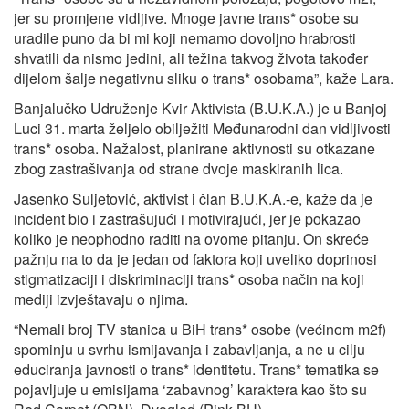
jer su promjene vidljive. Mnoge javne trans* osobe su
uradile puno da bi mi koji nemamo dovoljno hrabrosti
shvatili da nismo jedini, ali težina takvog života također
dijelom šalje negativnu sliku o trans* osobama”, kaže Lara.
Banjalučko Udruženje Kvir Aktivista (B.U.K.A.) je u Banjoj
Luci 31. marta željelo obilježiti Međunarodni dan vidljivosti
trans* osoba. Nažalost, planirane aktivnosti su otkazane
zbog zastrašivanja od strane dvoje maskiranih lica.
Jasenko Suljetović, aktivist i član B.U.K.A.-e, kaže da je
incident bio i zastrašujući i motivirajući, jer je pokazao
koliko je neophodno raditi na ovome pitanju. On skreće
pažnju na to da je jedan od faktora koji uveliko doprinosi
stigmatizaciji i diskriminaciji trans* osoba način na koji
mediji izvještavaju o njima.
“Nemali broj TV stanica u BiH trans* osobe (većinom m2f)
spominju u svrhu ismijavanja i zabavljanja, a ne u cilju
educiranja javnosti o trans* identitetu. Trans* tematika se
pojavljuje u emisijama ‘zabavnog’ karaktera kao što su