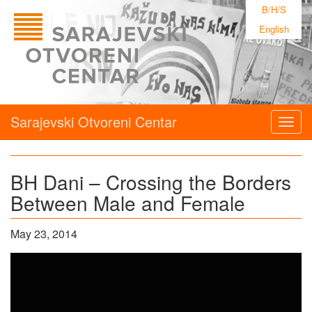
B/H/S
English
Sarajevski Otvoreni Centar
Togg
navig
BH Dani – Crossing the Borders
Between Male and Female
May 23, 2014