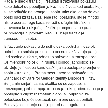
Kada je riječ o tranziciji, rezultati istraživanja pokazuju
kako dolazi do poboljšanja kvalitete života kod osoba koje
su se odlučile na promjenu spola, iako oko jedan do dva
posto ljudi izražava žaljenje radi postupka, što je mnogo
niži procenat nego kada se radi o drugim hirurškim
zahvatima koji uključuju fizičke promjene, a ne prate ih
psiho-socijalni problemi kao u slučaju tranzicije
transspolnih osoba.
Istraživanja pokazuju da psihološka podrška može biti
potrebna u smislu pomoći u procesu olakšavanja patnje
kod spolne disforije, odnosno prihvatanja transpolnosti.
Osim endokrinološki i hirurški, i psihodijagnostički se
utvrđuje je li osoba kandidat/kinja za postupak promjene
spola – tranziciju. Prema međunarodno prihvaćenim
Standards of Care for Gender Identity Disorders ili tzv.
Benjamin smjernicama, ukoliko će se započeti s
tranzicijom, psihoterapija treba trajati oko godinu dana prije
postupka s ciljem razmatranja opcija i pripreme za
poteškoće koje će postupak promjene spola donijeti.
Postavlja se pitanje da li je potrebna dugotrajna