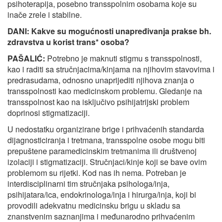
psihoterapija, posebno transspolnim osobama koje su
inače zrele i stabilne.
DANI: Kakve su mogućnosti unapređivanja prakse bh.
zdravstva u korist trans* osoba?
PAŠALIĆ:
Potrebno je maknuti stigmu s transspolnosti,
kao i raditi sa stručnjacima/kinjama na njihovim stavovima i
predrasudama, odnosno unaprijediti njihova znanja o
transspolnosti kao medicinskom problemu. Gledanje na
transspolnost kao na isključivo psihijatrijski problem
doprinosi stigmatizaciji.
U nedostatku organizirane brige i prihvaćenih standarda
dijagnosticiranja i tretmana, transspolne osobe mogu biti
prepuštene paramedicinskim tretmanima ili društvenoj
izolaciji i stigmatizaciji. Stručnjaci/kinje koji se bave ovim
problemom su rijetki. Kod nas ih nema. Potreban je
interdisciplinarni tim stručnjaka psihologa/inja,
psihijatara/ica, endokrinologa/inja i hirurga/inja, koji bi
provodili adekvatnu medicinsku brigu u skladu sa
znanstvenim saznanjima i međunarodno prihvaćenim