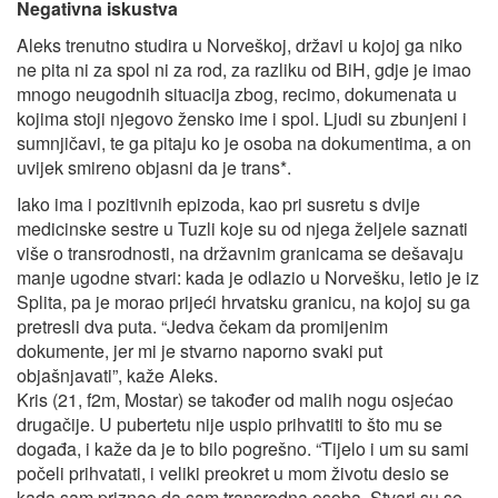
Negativna iskustva
Aleks trenutno studira u Norveškoj, državi u kojoj ga niko
ne pita ni za spol ni za rod, za razliku od BiH, gdje je imao
mnogo neugodnih situacija zbog, recimo, dokumenata u
kojima stoji njegovo žensko ime i spol. Ljudi su zbunjeni i
sumnjičavi, te ga pitaju ko je osoba na dokumentima, a on
uvijek smireno objasni da je trans*.
Iako ima i pozitivnih epizoda, kao pri susretu s dvije
medicinske sestre u Tuzli koje su od njega željele saznati
više o transrodnosti, na državnim granicama se dešavaju
manje ugodne stvari: kada je odlazio u Norvešku, letio je iz
Splita, pa je morao prijeći hrvatsku granicu, na kojoj su ga
pretresli dva puta. “Jedva čekam da promijenim
dokumente, jer mi je stvarno naporno svaki put
objašnjavati”, kaže Aleks.
Kris (21, f2m, Mostar) se također od malih nogu osjećao
drugačije. U pubertetu nije uspio prihvatiti to što mu se
događa, i kaže da je to bilo pogrešno. “Tijelo i um su sami
počeli prihvatati, i veliki preokret u mom životu desio se
kada sam priznao da sam transrodna osoba. Stvari su se