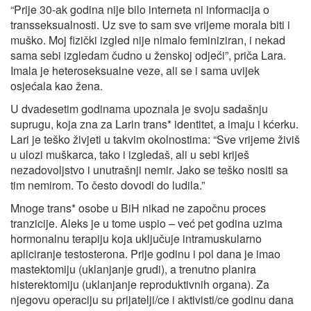
“Prije 30-ak godina nije bilo interneta ni informacija o
transseksualnosti. Uz sve to sam sve vrijeme morala biti i
muško. Moj fizički izgled nije nimalo feminiziran, i nekad
sama sebi izgledam čudno u ženskoj odjeći”, priča Lara.
Imala je heteroseksualne veze, ali se i sama uvijek
osjećala kao žena.
U dvadesetim godinama upoznala je svoju sadašnju
suprugu, koja zna za Larin trans* identitet, a imaju i kćerku.
Lari je teško živjeti u takvim okolnostima: “Sve vrijeme živiš
u ulozi muškarca, tako i izgledaš, ali u sebi kriješ
nezadovoljstvo i unutrašnji nemir. Jako se teško nositi sa
tim nemirom. To često dovodi do ludila.”
Mnoge trans* osobe u BiH nikad ne započnu proces
tranzicije. Aleks je u tome uspio – već pet godina uzima
hormonalnu terapiju koja uključuje intramuskularno
apliciranje testosterona. Prije godinu i pol dana je imao
mastektomiju (uklanjanje grudi), a trenutno planira
histerektomiju (uklanjanje reproduktivnih organa). Za
njegovu operaciju su prijatelji/ce i aktivisti/ce godinu dana