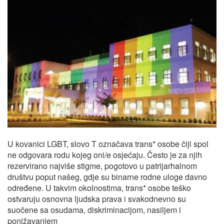
U kovanici LGBT, slovo T označava trans* osobe čiji spol
ne odgovara rodu kojeg oni/e osjećaju. Često je za njih
rezervirano najviše stigme, pogotovo u patrijarhalnom
društvu poput našeg, gdje su binarne rodne uloge davno
određene. U takvim okolnostima, trans* osobe teško
ostvaruju osnovna ljudska prava i svakodnevno su
suočene sa osudama, diskriminacijom, nasiljem i
ponižavanjem