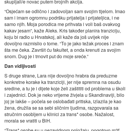
skupljali/e novac putem brojnih akcija.
“Osjećam se odlično i zadovoljan sam svojim tijelom. Imao
sam i imam ogromnu podršku prijatelja i prijateljica, i ne
samo njih. Moja porodica me prihvata i voli baš ovakvog
kakav jesam”, kaže Aleks. Kris također planira tranziciju,
koju bi radio u Hrvatskoj, ali kaže da još uvijek nije
dovoljno razmislio o tome. “To je jako težak proces i znam
šta me čeka. Završit ću fakultet, a onda krenuti za svojim
snom. Dug je i trnovit put do moje sreće.”
Dan vidljivosti
S druge strane, Lara nije dovoljno hrabra da preduzme
konkretne korake ka tranziciji, jer nije spremna na osudu
sredine, a tu je i dijete koje želi zaštititi od problema u školi
i zajednici. Dok je neko vrijeme živjela u Skandinaviji, bilo
joj je lakše – počela se oslobađati pritiska, izlazila je kao
žena, družila se sa sebi sličnim ljudima, razgovarala sa
stručnim osobljem u klinici za trans* osobe. Nažalost,
morala se vratiti u BiH.
“Trans* osobe su u nezavidnom položaju, pogotovo m2f,