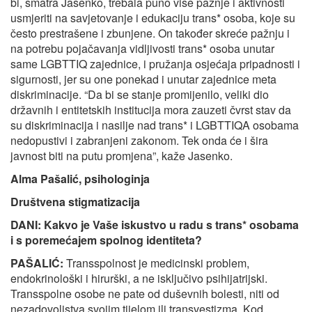
bi, smatra Jasenko, trebala puno više pažnje i aktivnosti
usmjeriti na savjetovanje i edukaciju trans* osoba, koje su
često prestrašene i zbunjene. On također skreće pažnju i
na potrebu pojačavanja vidljivosti trans* osoba unutar
same LGBTTIQ zajednice, i pružanja osjećaja pripadnosti i
sigurnosti, jer su one ponekad i unutar zajednice meta
diskriminacije. “Da bi se stanje promijenilo, veliki dio
državnih i entitetskih institucija mora zauzeti čvrst stav da
su diskriminacija i nasilje nad trans* i LGBTTIQA osobama
nedopustivi i zabranjeni zakonom. Tek onda će i šira
javnost biti na putu promjena”, kaže Jasenko.
Alma Pašalić, psihologinja
Društvena stigmatizacija
DANI: Kakvo je Vaše iskustvo u radu s trans* osobama
i s poremećajem spolnog identiteta?
PAŠALIĆ:
Transspolnost je medicinski problem,
endokrinološki i hirurški, a ne isključivo psihijatrijski.
Transspolne osobe ne pate od duševnih bolesti, niti od
nezadovoljstva svojim tijelom ili transvestizma. Kod