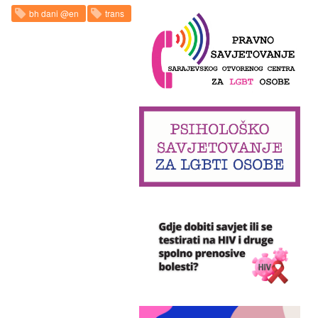
bh dani @en
trans