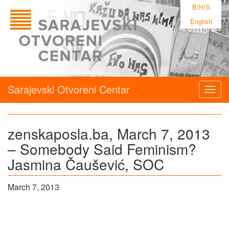
B/H/S
English
Sarajevski Otvoreni Centar
Togg
navig
zenskaposla.ba, March 7, 2013
– Somebody Said Feminism?
Jasmina Čaušević, SOC
March 7, 2013
U
S
r