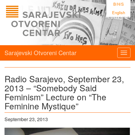
B/H/S
English
Sarajevski Otvoreni Centar
Togg
navig
Radio Sarajevo, September 23,
2013 – “Somebody Said
Feminism” Lecture on “The
Feminine Mystique”
September 23, 2013