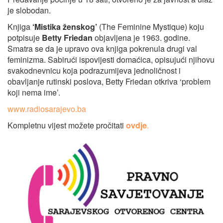
je slobodan.
Knjiga
‘Mistika ženskog’
(The Feminine Mystique) koju
potpisuje
Betty Friedan
objavljena je 1963. godine.
Smatra se da je upravo ova knjiga pokrenula drugi val
feminizma. Sabirući ispovijesti domaćica, opisujući njihovu
svakodnevnicu koja podrazumijeva jednoličnost i
obavljanje rutinski poslova, Betty Friedan otkriva ‘problem
koji nema ime’.
www.radiosarajevo.ba
Kompletnu vijest možete pročitati
ovdje
.