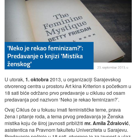
U utorak,
1. oktobra
2013, u organizaciji Sarajevskog
otvorenog centra u prostoru Art kina Kriterion s početkom u
18 sati biće održano prvo predavanje u ciklusu od osam
predavanja pod nazivom ‘Neko je rekao feminizam?’.
Ovaj Ciklus će u fokusu imati feminističke teme, prava
žena i pitanje roda, a tema prvog predavanja je Ženska
mistika koju će široj javnosti približiti
mr. Amila Ždralović
,
asistentica na Pravnom fakultetu Univerziteta u Sarajevu.
Predavanje počinje u 18 sati, otvoreno je za javnost a ulaz